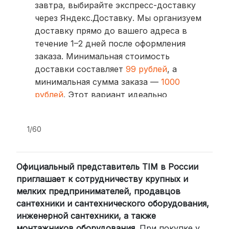
завтра, выбирайте экспресс-доставку
через Яндекс.Доставку. Мы организуем
доставку прямо до вашего адреса в
течение 1–2 дней после оформления
заказа. Минимальная стоимость
доставки составляет
99 рублей
, а
минимальная сумма заказа —
1000
рублей
. Этот вариант идеально
подходит для тех, кто ценит скорость
и удобство.
1/60
2. Доставка через транспортные
компании (СДЭК, BoxBerry, DPD)
Официальный представитель TIM в России
Для клиентов из других регионов
приглашает к сотрудничеству крупных и
России мы сотрудничаем с
мелких предпринимателей, продавцов
проверенными транспортными
сантехники и сантехнического оборудования,
компаниями:
инженерной сантехники, а также
СДЭК: Выбирайте доставку до
монтажников оборудования
. При покупке у