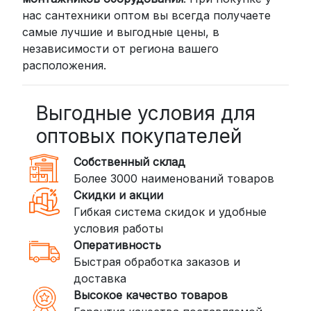
нас сантехники оптом вы всегда получаете
пункта выдачи (от 2 дней) или
самые лучшие и выгодные цены, в
курьером до двери (от 3 дней).
независимости от региона вашего
Стоимость начинается от
300
расположения.
рублей
BoxBerry: Заказы доставляются до
пунктов выдачи или курьером.
Выгодные условия для
Сроки — от 2 дней, стоимость — от
оптовых покупателей
350 рублей
Собственный склад
DPD: Международная служба
Более 3000 наименований товаров
доставки, которая работает и
Скидки и акции
внутри России. Сроки — от 2 дней,
Гибкая система скидок и удобные
стоимость — от
400 рублей
условия работы
Оперативность
3. Доставка крупногабаритных грузов
Быстрая обработка заказов и
(ПЭК, КИТ, Байкал Сервис)
доставка
Если ваш заказ включает большие или
Высокое качество товаров
тяжелые товары, мы рекомендуем