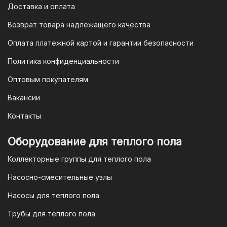
приложении вашего банка — и оплата
Доставка и оплата
будет завершена. Этот способ
Возврат товара надлежащего качества
доступен для большинства российских
банков.
Оплата платежной картой и гарантии безопасности
3. Оплата по QR-коду
Политика конфиденциальности
Еще один современный способ оплаты
Оптовым покупателям
— это QR-код. После оформления
Вакансии
заказа мы предоставим вам
уникальный QR-код, который можно
Контакты
отсканировать в мобильном
приложении вашего банка. Это быстро,
Оборудование для теплого пола
удобно и безопасно.
Коллекторные группы для теплого пола
4. Безналичная оплата для
Насосно-смесительные узлы
юридических лиц
Насосы для теплого пола
Для наших корпоративных клиентов
мы предлагаем безналичную оплату по
Трубы для теплого пола
счету. После оформления заказа мы