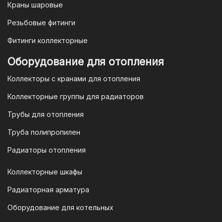
Краны шаровые
выставим вам счет, который можно
оплатить в течение 3 рабочих дней.
Резьбовые фитинги
Фитинги коллекторные
Для оплаты заказа по счету для
Оборудование для отопления
организаций и ИП необходимо
Коллекторы с кранами для отопления
связаться с оптовым отделом
продаж по номеру
8-800-777-19-57
Коллекторные группы для радиаторов
или отправить запрос на
Трубы для отопления
электронную почту
vodonos-
opt@mail.ru
Труба полипропилен
Радиаторы отопления
Коллекторные шкафы
Гарантия и условия гарантии
Радиаторная арматура
При покупке товара в интернет-
Оборудование для котельных
магазине "TIM-com Россия" Вы можете