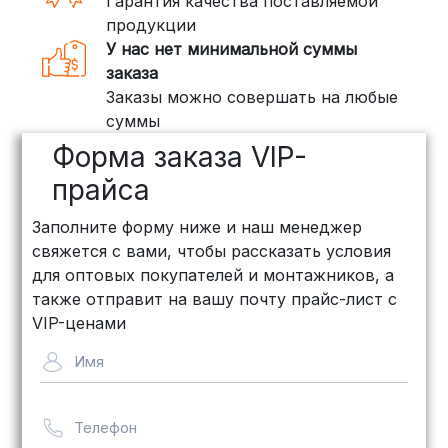
Гарантия качества поставляемой
воспользоваться услугами компаний,
продукции
специализирующихся на доставке
У нас нет минимальной суммы
грузов:
заказа
Заказы можно совершать на любые
ПЭК: Сроки доставки — от 3 до 10
суммы
дней, стоимость рассчитывается
Форма заказа VIP-
индивидуально (минимум
500
рублей
)
прайса
КИТ: Отличный выбор для
Заполните форму ниже и наш менеджер
объемных заказов. Сроки — от 3
свяжется с вами, чтобы рассказать условия
дней, стоимость — от
500 рублей
для оптовых покупателей и монтажников, а
Байкал Сервис: Идеально подходит
также отправит на вашу почту прайс-лист с
для крупногабаритных товаров.
VIP-ценами
Сроки — от 5 дней, стоимость
Имя
рассчитывается индивидуально
Телефон
Важно! Мы заботимся о том, чтобы