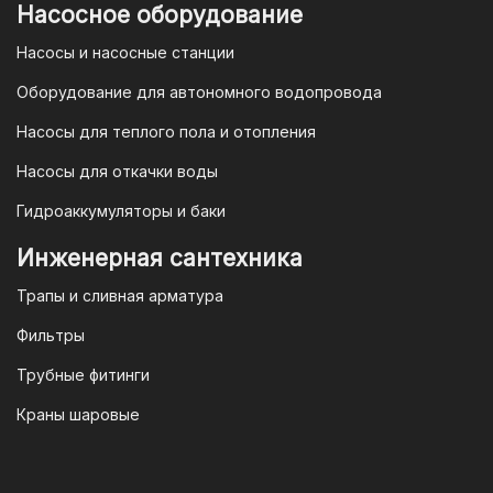
быть уверены в том, что мы действуем
Насосное оборудование
в рамках действующего
Насосы и насосные станции
Законодательства Российской
Федерации и Ваши права, как
Оборудование для автономного водопровода
потребителя полностью защищены.
Насосы для теплого пола и отопления
Условия гарантии
Насосы для откачки воды
Для большинства товаров
Гидроаккумуляторы и баки
отопительной техники (котлы, газовые
колонки, тепловентиляторы), после
Инженерная сантехника
монтажа, необходимо вызывать
Трапы и сливная арматура
специалиста из
АВТОРИЗИРОВАННОГО
Фильтры
(ЛИЦЕНЗИРОВАННОГО) СЕРВИСНОГО
Трубные фитинги
ЦЕНТРА на первый запуск
оборудования (пуско-наладочные
Краны шаровые
работы).