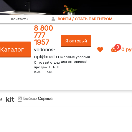
Контакты
ВОЙТИ / СТАТЬ ПАРТНЕРОМ
8 800
777
1957
Я оптовый
0
Каталог
vodonos-
0
ру
покупатель!
opt@mail.ru
Особые условия
для оптовиков!
Оптовый отдел
продаж: ПН-ПТ
8:30 - 17:00