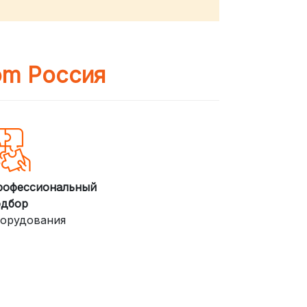
om Россия
рофессиональный
одбор
орудования