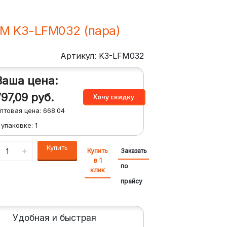
2M K3-LFM032 (пара)
Артикул: K3-LFM032
Ваша цена:
797,09
руб.
птовая цена:
668.04
 упаковке:
1
Купить
Купить
Заказать
в 1
по
клик
прайсу
Удобная и быстрая