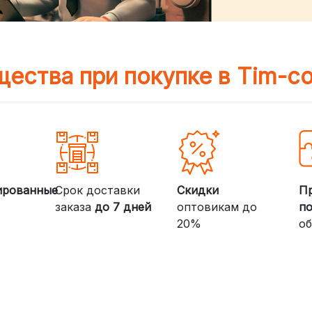
ества при покупке в Tim-c
ированные
Срок доставки
Скидки
П
заказа
до 7 дней
оптовикам до
п
20%
об