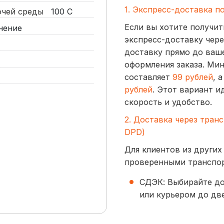
1. Экспресс-доставка п
бочей среды
100
С
Если вы хотите получит
нение
экспресс-доставку чере
доставку прямо до ваше
оформления заказа. Ми
составляет
99 рублей
, 
рублей
. Этот вариант и
скорость и удобство.
2. Доставка через тран
DPD)
Для клиентов из других
проверенными транспо
СДЭК: Выбирайте до
или курьером до две
начинается от
300 р
BoxBerry: Заказы д