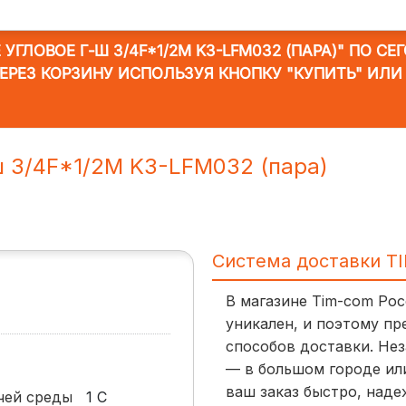
ГЛОВОЕ Г-Ш 3/4F*1/2M K3-LFM032 (ПАРА)"
ПО СЕГ
ЧЕРЕЗ КОРЗИНУ ИСПОЛЬЗУЯ КНОПКУ "КУПИТЬ" ИЛИ
ш 3/4F*1/2M K3-LFM032 (пара)
Система доставки T
В магазине Tim-com Ро
уникален, и поэтому пр
способов доставки. Нез
— в большом городе ил
ваш заказ быстро, наде
очей среды
1
С