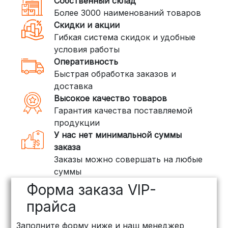
Собственный склад
DPD: Международная служба
Более 3000 наименований товаров
доставки, которая работает и
Скидки и акции
внутри России. Сроки — от 2 дней,
Гибкая система скидок и удобные
стоимость — от
400 рублей
условия работы
Оперативность
3. Доставка крупногабаритных грузов
Быстрая обработка заказов и
(ПЭК, КИТ, Байкал Сервис)
доставка
Если ваш заказ включает большие или
Высокое качество товаров
тяжелые товары, мы рекомендуем
Гарантия качества поставляемой
воспользоваться услугами компаний,
продукции
специализирующихся на доставке
У нас нет минимальной суммы
грузов:
заказа
Заказы можно совершать на любые
ПЭК: Сроки доставки — от 3 до 10
суммы
дней, стоимость рассчитывается
Форма заказа VIP-
индивидуально (минимум
500
рублей
)
прайса
КИТ: Отличный выбор для
Заполните форму ниже и наш менеджер