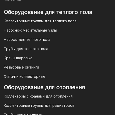
отсканировать в мобильном
приложении вашего банка. Это быстро,
Оборудование для теплого пола
удобно и безопасно.
Коллекторные группы для теплого пола
4. Безналичная оплата для
Насосно-смесительные узлы
юридических лиц
Насосы для теплого пола
Для наших корпоративных клиентов
мы предлагаем безналичную оплату по
Трубы для теплого пола
счету. После оформления заказа мы
Краны шаровые
выставим вам счет, который можно
оплатить в течение 3 рабочих дней.
Резьбовые фитинги
Фитинги коллекторные
Для оплаты заказа по счету для
Оборудование для отопления
организаций и ИП необходимо
Коллекторы с кранами для отопления
связаться с оптовым отделом
продаж по номеру
8-800-777-19-57
Коллекторные группы для радиаторов
или отправить запрос на
Трубы для отопления