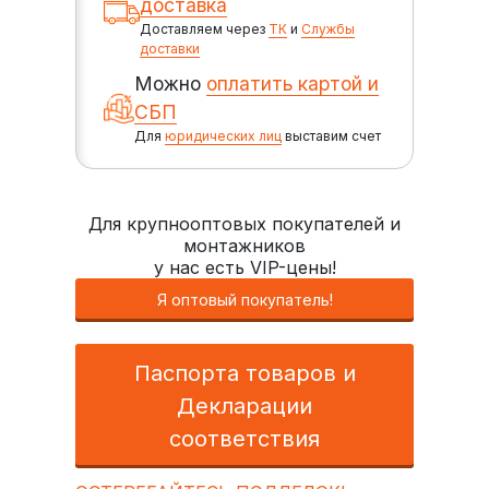
доставка
Доставляем через
ТК
и
Службы
доставки
Можно
оплатить картой и
СБП
Для
юридических лиц
выставим счет
Для крупнооптовых покупателей и
монтажников
у нас есть VIP-цены!
Я оптовый покупатель!
Паспорта товаров и
Декларации
соответствия