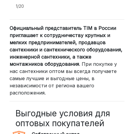
и удобство.
1/20
2. Доставка через транспортные
компании (СДЭК, BoxBerry, DPD)
Официальный представитель TIM в России
Для клиентов из других регионов
приглашает к сотрудничеству крупных и
России мы сотрудничаем с
мелких предпринимателей, продавцов
проверенными транспортными
сантехники и сантехнического оборудования,
компаниями:
инженерной сантехники, а также
СДЭК: Выбирайте доставку до
монтажников оборудования
. При покупке у
нас сантехники оптом вы всегда получаете
пункта выдачи (от 2 дней) или
самые лучшие и выгодные цены, в
курьером до двери (от 3 дней).
независимости от региона вашего
Стоимость начинается от
300
расположения.
рублей
BoxBerry: Заказы доставляются до
пунктов выдачи или курьером.
Выгодные условия для
Сроки — от 2 дней, стоимость — от
оптовых покупателей
350 рублей