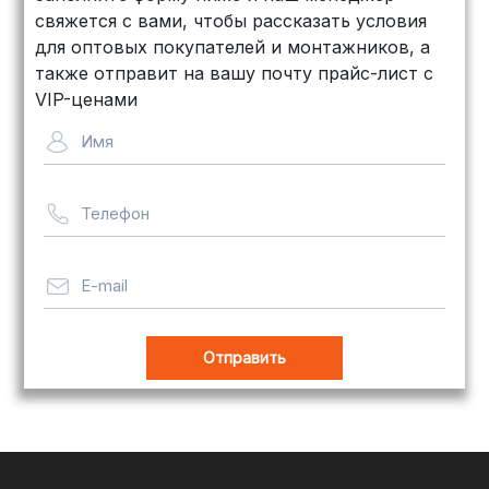
объемных заказов. Сроки — от 3
свяжется с вами, чтобы рассказать условия
дней, стоимость — от
500 рублей
для оптовых покупателей и монтажников, а
Байкал Сервис: Идеально подходит
также отправит на вашу почту прайс-лист с
для крупногабаритных товаров.
VIP-ценами
Сроки — от 5 дней, стоимость
Имя
рассчитывается индивидуально
Телефон
Важно! Мы заботимся о том, чтобы
ваши товары доставлялись в
целости и сохранности, независимо
E-mail
от их размера.
Оплата заказов
В магазине Tim-com Россия мы