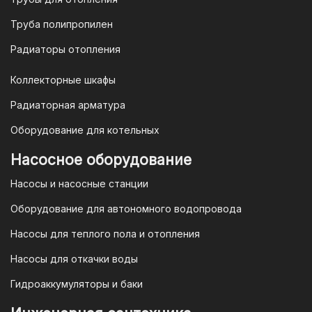
электронную почту
vodonos-
opt@mail.ru
Труба полипропилен
Радиаторы отопления
Коллекторные шкафы
Гарантия и условия гарантии
Радиаторная арматура
При покупке товара в интернет-
Оборудование для котельных
магазине "TIM-com Россия" Вы можете
быть уверены в том, что мы действуем
Насосное оборудование
в рамках действующего
Насосы и насосные станции
Законодательства Российской
Федерации и Ваши права, как
Оборудование для автономного водопровода
потребителя полностью защищены.
Насосы для теплого пола и отопления
Условия гарантии
Насосы для откачки воды
Для большинства товаров
Гидроаккумуляторы и баки
отопительной техники (котлы, газовые
колонки, тепловентиляторы), после