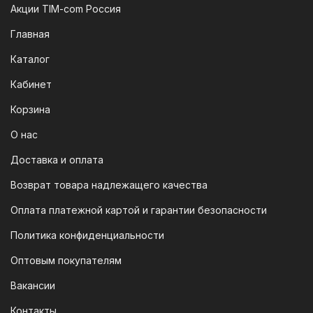
платежей (СПБ)
Акции TIM-com Россия
Мы следим за современными
Главная
технологиями, поэтому предлагаем
Каталог
вам возможность оплатить заказ через
систему быстрых платежей (СПБ).
Кабинет
После оформления заказа вам будет
Корзина
предоставлен QR-код. Просто
отсканируйте его в мобильном
О нас
приложении вашего банка — и оплата
Доставка и оплата
будет завершена. Этот способ
Возврат товара надлежащего качества
доступен для большинства российских
банков.
Оплата платежной картой и гарантии безопасности
3. Оплата по QR-коду
Политика конфиденциальности
Еще один современный способ оплаты
Оптовым покупателям
— это QR-код. После оформления
Вакансии
заказа мы предоставим вам
уникальный QR-код, который можно
Контакты