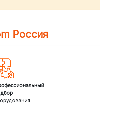
om Россия
рофессиональный
одбор
орудования