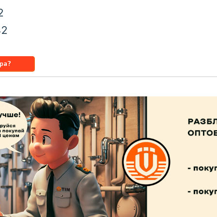
2
42
u