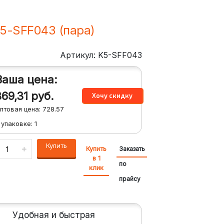
K5-SFF043 (пара)
Артикул: K5-SFF043
Ваша цена:
869,31
руб.
птовая цена:
728.57
 упаковке:
1
Купить
Купить
Заказать
в 1
по
клик
прайсу
Удобная и быстрая