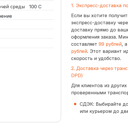
1. Экспресс-доставка п
бочей среды
100
С
Если вы хотите получит
нение
экспресс-доставку чере
доставку прямо до ваше
оформления заказа. Ми
составляет
99 рублей
, 
рублей
. Этот вариант и
скорость и удобство.
2. Доставка через тран
DPD)
Для клиентов из других
проверенными транспо
СДЭК: Выбирайте до
или курьером до две
начинается от
300 р
BoxBerry: Заказы д