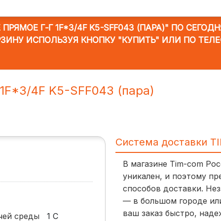
РЯМОЕ Г-Г 1F*3/4F K5-SFF043 (ПАРА)"
ПО СЕГОДНЯ
РЗИНУ ИСПОЛЬЗУЯ КНОПКУ "КУПИТЬ" ИЛИ ПО ТЕЛ
1F*3/4F K5-SFF043 (пара)
Система доставки T
В магазине Tim-com Ро
уникален, и поэтому пр
способов доставки. Нез
— в большом городе ил
ваш заказ быстро, наде
очей среды
1
С