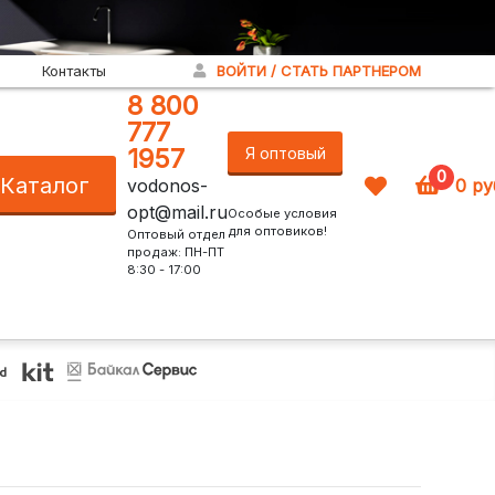
Контакты
ВОЙТИ / СТАТЬ ПАРТНЕРОМ
8 800
777
1957
Я оптовый
0
Каталог
vodonos-
0
ру
покупатель!
opt@mail.ru
Особые условия
для оптовиков!
Оптовый отдел
продаж: ПН-ПТ
8:30 - 17:00