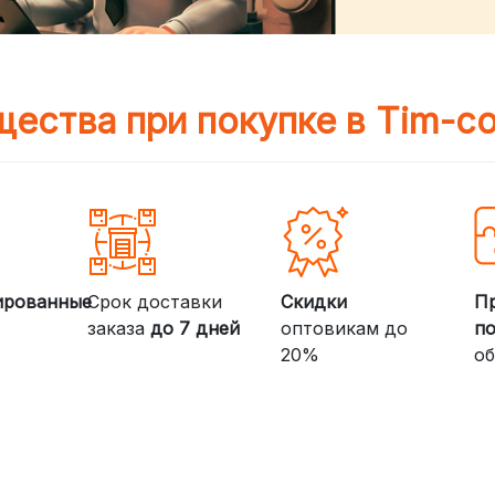
ества при покупке в Tim-c
ированные
Срок доставки
Скидки
П
заказа
до 7 дней
оптовикам до
п
20%
об