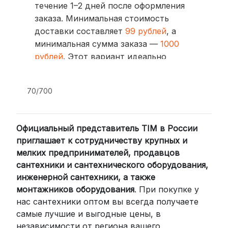
течение 1–2 дней после оформления
заказа. Минимальная стоимость
доставки составляет
99 рублей
, а
минимальная сумма заказа —
1000
рублей
. Этот вариант идеально
подходит для тех, кто ценит скорость
и удобство.
70/700
2. Доставка через транспортные
компании (СДЭК, BoxBerry, DPD)
Официальный представитель TIM в России
Для клиентов из других регионов
приглашает к сотрудничеству крупных и
России мы сотрудничаем с
мелких предпринимателей, продавцов
проверенными транспортными
сантехники и сантехнического оборудования,
компаниями:
инженерной сантехники, а также
СДЭК: Выбирайте доставку до
монтажников оборудования
. При покупке у
нас сантехники оптом вы всегда получаете
пункта выдачи (от 2 дней) или
самые лучшие и выгодные цены, в
курьером до двери (от 3 дней).
независимости от региона вашего
Стоимость начинается от
300