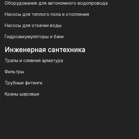
Федерации и Ваши права, как
Оборудование для автономного водопровода
потребителя полностью защищены.
Насосы для теплого пола и отопления
Условия гарантии
Насосы для откачки воды
Для большинства товаров
Гидроаккумуляторы и баки
отопительной техники (котлы, газовые
колонки, тепловентиляторы), после
Инженерная сантехника
монтажа, необходимо вызывать
Трапы и сливная арматура
специалиста из
АВТОРИЗИРОВАННОГО
Фильтры
(ЛИЦЕНЗИРОВАННОГО) СЕРВИСНОГО
Трубные фитинги
ЦЕНТРА на первый запуск
оборудования (пуско-наладочные
Краны шаровые
работы).
Внимание!
Ввод в эксплуатацию
должен осуществляться только
авторизированными