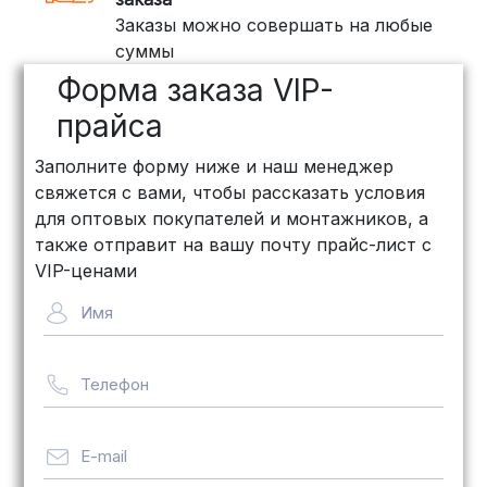
Заказы можно совершать на любые
ПЭК: Сроки доставки — от 3 до 10
суммы
дней, стоимость рассчитывается
Форма заказа VIP-
индивидуально (минимум
500
рублей
)
прайса
КИТ: Отличный выбор для
Заполните форму ниже и наш менеджер
объемных заказов. Сроки — от 3
свяжется с вами, чтобы рассказать условия
дней, стоимость — от
500 рублей
для оптовых покупателей и монтажников, а
Байкал Сервис: Идеально подходит
также отправит на вашу почту прайс-лист с
для крупногабаритных товаров.
VIP-ценами
Сроки — от 5 дней, стоимость
Имя
рассчитывается индивидуально
Телефон
Важно! Мы заботимся о том, чтобы
ваши товары доставлялись в
целости и сохранности, независимо
E-mail
от их размера.