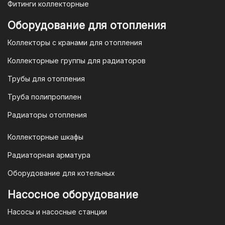
Фитинги коллекторные
Для оплаты заказа по счету для
Оборудование для отопления
организаций и ИП необходимо
Коллекторы с кранами для отопления
связаться с оптовым отделом
продаж по номеру
8-800-777-19-57
Коллекторные группы для радиаторов
или отправить запрос на
Трубы для отопления
электронную почту
vodonos-
opt@mail.ru
Труба полипропилен
Радиаторы отопления
Коллекторные шкафы
Гарантия и условия гарантии
Радиаторная арматура
При покупке товара в интернет-
Оборудование для котельных
магазине "TIM-com Россия" Вы можете
быть уверены в том, что мы действуем
Насосное оборудование
в рамках действующего
Насосы и насосные станции
Законодательства Российской