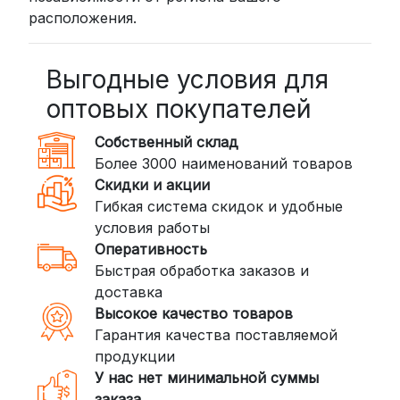
расположения.
рублей
BoxBerry: Заказы доставляются до
пунктов выдачи или курьером.
Выгодные условия для
Сроки — от 2 дней, стоимость — от
оптовых покупателей
350 рублей
Собственный склад
DPD: Международная служба
Более 3000 наименований товаров
доставки, которая работает и
Скидки и акции
внутри России. Сроки — от 2 дней,
Гибкая система скидок и удобные
стоимость — от
400 рублей
условия работы
Оперативность
3. Доставка крупногабаритных грузов
Быстрая обработка заказов и
(ПЭК, КИТ, Байкал Сервис)
доставка
Если ваш заказ включает большие или
Высокое качество товаров
тяжелые товары, мы рекомендуем
Гарантия качества поставляемой
воспользоваться услугами компаний,
продукции
специализирующихся на доставке
У нас нет минимальной суммы
грузов:
заказа