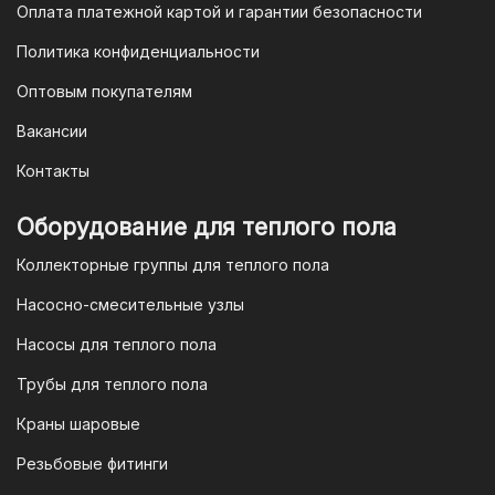
банков.
Оплата платежной картой и гарантии безопасности
3. Оплата по QR-коду
Политика конфиденциальности
Еще один современный способ оплаты
Оптовым покупателям
— это QR-код. После оформления
Вакансии
заказа мы предоставим вам
уникальный QR-код, который можно
Контакты
отсканировать в мобильном
приложении вашего банка. Это быстро,
Оборудование для теплого пола
удобно и безопасно.
Коллекторные группы для теплого пола
4. Безналичная оплата для
Насосно-смесительные узлы
юридических лиц
Насосы для теплого пола
Для наших корпоративных клиентов
мы предлагаем безналичную оплату по
Трубы для теплого пола
счету. После оформления заказа мы
Краны шаровые
выставим вам счет, который можно
оплатить в течение 3 рабочих дней.
Резьбовые фитинги