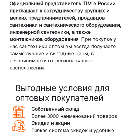
Официальный представитель TIM в России
Для клиентов из других регионов
приглашает к сотрудничеству крупных и
России мы сотрудничаем с
мелких предпринимателей, продавцов
проверенными транспортными
сантехники и сантехнического оборудования,
компаниями:
инженерной сантехники, а также
СДЭК: Выбирайте доставку до
монтажников оборудования
. При покупке у
нас сантехники оптом вы всегда получаете
пункта выдачи (от 2 дней) или
самые лучшие и выгодные цены, в
курьером до двери (от 3 дней).
независимости от региона вашего
Стоимость начинается от
300
расположения.
рублей
BoxBerry: Заказы доставляются до
пунктов выдачи или курьером.
Выгодные условия для
Сроки — от 2 дней, стоимость — от
оптовых покупателей
350 рублей
Собственный склад
DPD: Международная служба
Более 3000 наименований товаров
доставки, которая работает и
Скидки и акции
внутри России. Сроки — от 2 дней,
Гибкая система скидок и удобные
стоимость — от
400 рублей