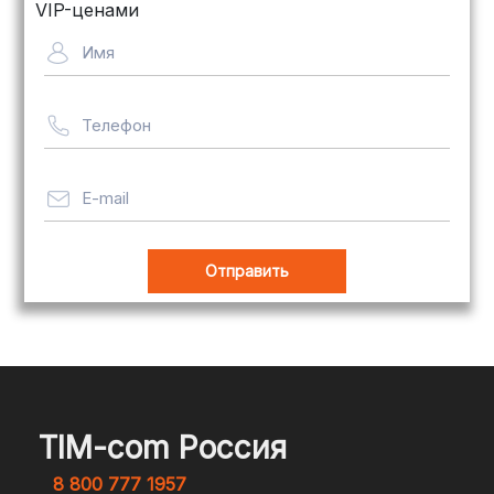
для крупногабаритных товаров.
VIP-ценами
Сроки — от 5 дней, стоимость
Имя
рассчитывается индивидуально
Телефон
Важно! Мы заботимся о том, чтобы
ваши товары доставлялись в
целости и сохранности, независимо
E-mail
от их размера.
Оплата заказов
В магазине Tim-com Россия мы
стремимся сделать процесс оплаты
максимально удобным и безопасным
TIM-com Россия
для наших клиентов. Независимо от
8 800 777 1957
того, являетесь ли вы физическим или