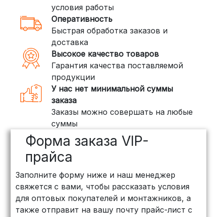
условия работы
Оперативность
3. Доставка крупногабаритных грузов
Быстрая обработка заказов и
(ПЭК, КИТ, Байкал Сервис)
доставка
Если ваш заказ включает большие или
Высокое качество товаров
тяжелые товары, мы рекомендуем
Гарантия качества поставляемой
воспользоваться услугами компаний,
продукции
специализирующихся на доставке
У нас нет минимальной суммы
грузов:
заказа
Заказы можно совершать на любые
ПЭК: Сроки доставки — от 3 до 10
суммы
дней, стоимость рассчитывается
Форма заказа VIP-
индивидуально (минимум
500
рублей
)
прайса
КИТ: Отличный выбор для
Заполните форму ниже и наш менеджер
объемных заказов. Сроки — от 3
свяжется с вами, чтобы рассказать условия
дней, стоимость — от
500 рублей
для оптовых покупателей и монтажников, а
Байкал Сервис: Идеально подходит
также отправит на вашу почту прайс-лист с