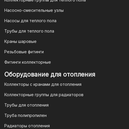
4. Безналичная оплата для
Насосно-смесительные узлы
юридических лиц
Насосы для теплого пола
Для наших корпоративных клиентов
мы предлагаем безналичную оплату по
Трубы для теплого пола
счету. После оформления заказа мы
Краны шаровые
выставим вам счет, который можно
оплатить в течение 3 рабочих дней.
Резьбовые фитинги
Фитинги коллекторные
Для оплаты заказа по счету для
Оборудование для отопления
организаций и ИП необходимо
Коллекторы с кранами для отопления
связаться с оптовым отделом
продаж по номеру
8-800-777-19-57
Коллекторные группы для радиаторов
или отправить запрос на
Трубы для отопления
электронную почту
vodonos-
opt@mail.ru
Труба полипропилен
Радиаторы отопления