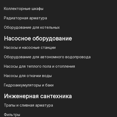
Коллекторные шкафы
Гарантия и условия гарантии
Радиаторная арматура
При покупке товара в интернет-
Оборудование для котельных
магазине "TIM-com Россия" Вы можете
быть уверены в том, что мы действуем
Насосное оборудование
в рамках действующего
Насосы и насосные станции
Законодательства Российской
Федерации и Ваши права, как
Оборудование для автономного водопровода
потребителя полностью защищены.
Насосы для теплого пола и отопления
Условия гарантии
Насосы для откачки воды
Для большинства товаров
Гидроаккумуляторы и баки
отопительной техники (котлы, газовые
колонки, тепловентиляторы), после
Инженерная сантехника
монтажа, необходимо вызывать
Трапы и сливная арматура
специалиста из
АВТОРИЗИРОВАННОГО
Фильтры