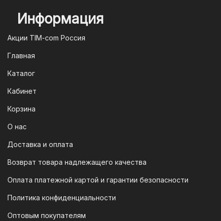
будет обработан моментально.
Информация
2. Оплата через систему быстрых
платежей (СПБ)
Акции TIM-com Россия
Мы следим за современными
Главная
технологиями, поэтому предлагаем
Каталог
вам возможность оплатить заказ через
систему быстрых платежей (СПБ).
Кабинет
После оформления заказа вам будет
Корзина
предоставлен QR-код. Просто
отсканируйте его в мобильном
О нас
приложении вашего банка — и оплата
Доставка и оплата
будет завершена. Этот способ
Возврат товара надлежащего качества
доступен для большинства российских
банков.
Оплата платежной картой и гарантии безопасности
3. Оплата по QR-коду
Политика конфиденциальности
Еще один современный способ оплаты
Оптовым покупателям