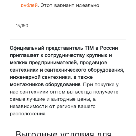
рублей
. Этот вариант идеально
подходит для тех, кто ценит скорость
и удобство.
15/150
2. Доставка через транспортные
компании (СДЭК, BoxBerry, DPD)
Официальный представитель TIM в России
Для клиентов из других регионов
приглашает к сотрудничеству крупных и
России мы сотрудничаем с
мелких предпринимателей, продавцов
проверенными транспортными
сантехники и сантехнического оборудования,
компаниями:
инженерной сантехники, а также
СДЭК: Выбирайте доставку до
монтажников оборудования
. При покупке у
нас сантехники оптом вы всегда получаете
пункта выдачи (от 2 дней) или
самые лучшие и выгодные цены, в
курьером до двери (от 3 дней).
независимости от региона вашего
Стоимость начинается от
300
расположения.
рублей
BoxBerry: Заказы доставляются до
пунктов выдачи или курьером.
Выгодные условия для