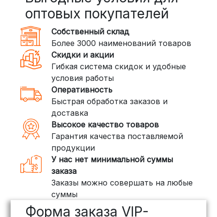
Сроки — от 2 дней, стоимость — от
оптовых покупателей
350 рублей
Собственный склад
DPD: Международная служба
Более 3000 наименований товаров
доставки, которая работает и
Скидки и акции
внутри России. Сроки — от 2 дней,
Гибкая система скидок и удобные
стоимость — от
400 рублей
условия работы
Оперативность
3. Доставка крупногабаритных грузов
Быстрая обработка заказов и
(ПЭК, КИТ, Байкал Сервис)
доставка
Если ваш заказ включает большие или
Высокое качество товаров
тяжелые товары, мы рекомендуем
Гарантия качества поставляемой
воспользоваться услугами компаний,
продукции
специализирующихся на доставке
У нас нет минимальной суммы
грузов:
заказа
Заказы можно совершать на любые
ПЭК: Сроки доставки — от 3 до 10
суммы
дней, стоимость рассчитывается
Форма заказа VIP-
индивидуально (минимум
500