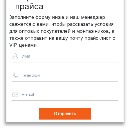
рублей
)
прайса
КИТ: Отличный выбор для
Заполните форму ниже и наш менеджер
объемных заказов. Сроки — от 3
свяжется с вами, чтобы рассказать условия
дней, стоимость — от
500 рублей
для оптовых покупателей и монтажников, а
Байкал Сервис: Идеально подходит
также отправит на вашу почту прайс-лист с
для крупногабаритных товаров.
VIP-ценами
Сроки — от 5 дней, стоимость
Имя
рассчитывается индивидуально
Телефон
Важно! Мы заботимся о том, чтобы
ваши товары доставлялись в
целости и сохранности, независимо
E-mail
от их размера.
Оплата заказов