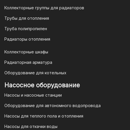
продаж по номеру
8-800-777-19-57
Коллекторные группы для радиаторов
или отправить запрос на
Трубы для отопления
электронную почту
vodonos-
opt@mail.ru
Труба полипропилен
Радиаторы отопления
Коллекторные шкафы
Гарантия и условия гарантии
Радиаторная арматура
При покупке товара в интернет-
Оборудование для котельных
магазине "TIM-com Россия" Вы можете
быть уверены в том, что мы действуем
Насосное оборудование
в рамках действующего
Насосы и насосные станции
Законодательства Российской
Федерации и Ваши права, как
Оборудование для автономного водопровода
потребителя полностью защищены.
Насосы для теплого пола и отопления
Условия гарантии
Насосы для откачки воды