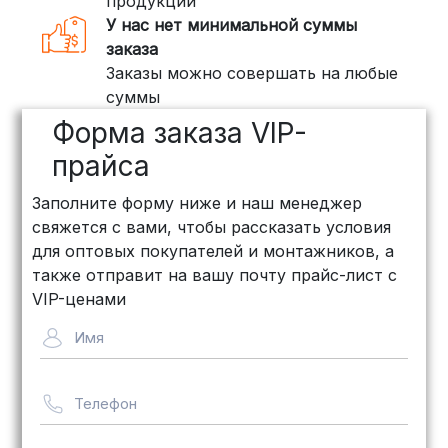
продукции
специализирующихся на доставке
У нас нет минимальной суммы
грузов:
заказа
Заказы можно совершать на любые
ПЭК: Сроки доставки — от 3 до 10
суммы
дней, стоимость рассчитывается
Форма заказа VIP-
индивидуально (минимум
500
рублей
)
прайса
КИТ: Отличный выбор для
Заполните форму ниже и наш менеджер
объемных заказов. Сроки — от 3
свяжется с вами, чтобы рассказать условия
дней, стоимость — от
500 рублей
для оптовых покупателей и монтажников, а
Байкал Сервис: Идеально подходит
также отправит на вашу почту прайс-лист с
для крупногабаритных товаров.
VIP-ценами
Сроки — от 5 дней, стоимость
Имя
рассчитывается индивидуально
Телефон
Важно! Мы заботимся о том, чтобы
ваши товары доставлялись в