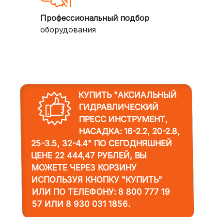
Профессиональный подбор
оборудования
КУПИТЬ "АКСИАЛЬНЫЙ
ГИДРАВЛИЧЕСКИЙ
ПРЕСС ИНСТРУМЕНТ,
НАСАДКА: 16-2.2, 20-2.8,
25-3.5, 32-4.4"
ПО СЕГОДНЯШНЕЙ
ЦЕНЕ 22 444,47 РУБЛЕЙ, ВЫ
МОЖЕТЕ ЧЕРЕЗ КОРЗИНУ
ИСПОЛЬЗУЯ КНОПКУ "КУПИТЬ"
ИЛИ ПО ТЕЛЕФОНУ:
8 800 777 19
57
ИЛИ
8 930 031 1856
.