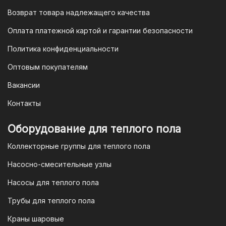
будет завершена. Этот способ
Возврат товара надлежащего качества
доступен для большинства российских
банков.
Оплата платежной картой и гарантии безопасности
3. Оплата по QR-коду
Политика конфиденциальности
Еще один современный способ оплаты
Оптовым покупателям
— это QR-код. После оформления
Вакансии
заказа мы предоставим вам
уникальный QR-код, который можно
Контакты
отсканировать в мобильном
приложении вашего банка. Это быстро,
Оборудование для теплого пола
удобно и безопасно.
Коллекторные группы для теплого пола
4. Безналичная оплата для
Насосно-смесительные узлы
юридических лиц
Насосы для теплого пола
Для наших корпоративных клиентов
мы предлагаем безналичную оплату по
Трубы для теплого пола
счету. После оформления заказа мы
Краны шаровые
выставим вам счет, который можно