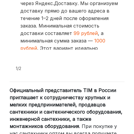
через Яндекс.Доставку. Мы организуем
доставку прямо до вашего адреса в
течение 1–2 дней после оформления
заказа. Минимальная стоимость
доставки составляет
99 рублей
, а
минимальная сумма заказа —
1000
рублей
. Этот вариант идеально
подходит для тех, кто ценит скорость
и удобство.
1/2
2. Доставка через транспортные
компании (СДЭК, BoxBerry, DPD)
Официальный представитель TIM в России
Для клиентов из других регионов
приглашает к сотрудничеству крупных и
России мы сотрудничаем с
мелких предпринимателей, продавцов
проверенными транспортными
сантехники и сантехнического оборудования,
компаниями:
инженерной сантехники, а также
СДЭК: Выбирайте доставку до
монтажников оборудования
. При покупке у
нас сантехники оптом вы всегда получаете
пункта выдачи (от 2 дней) или