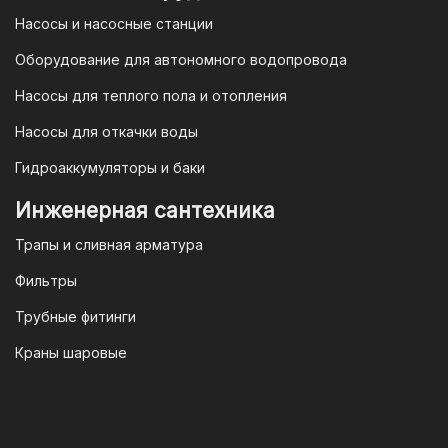
в рамках действующего
Насосы и насосные станции
Законодательства Российской
Федерации и Ваши права, как
Оборудование для автономного водопровода
потребителя полностью защищены.
Насосы для теплого пола и отопления
Условия гарантии
Насосы для откачки воды
Для большинства товаров
Гидроаккумуляторы и баки
отопительной техники (котлы, газовые
колонки, тепловентиляторы), после
Инженерная сантехника
монтажа, необходимо вызывать
Трапы и сливная арматура
специалиста из
АВТОРИЗИРОВАННОГО
Фильтры
(ЛИЦЕНЗИРОВАННОГО) СЕРВИСНОГО
Трубные фитинги
ЦЕНТРА на первый запуск
оборудования (пуско-наладочные
Краны шаровые
работы).
Внимание!
Ввод в эксплуатацию