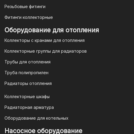
оплатить в течение 3 рабочих дней.
Резьбовые фитинги
Фитинги коллекторные
Для оплаты заказа по счету для
Оборудование для отопления
организаций и ИП необходимо
Коллекторы с кранами для отопления
связаться с оптовым отделом
продаж по номеру
8-800-777-19-57
Коллекторные группы для радиаторов
или отправить запрос на
Трубы для отопления
электронную почту
vodonos-
opt@mail.ru
Труба полипропилен
Радиаторы отопления
Коллекторные шкафы
Гарантия и условия гарантии
Радиаторная арматура
При покупке товара в интернет-
Оборудование для котельных
магазине "TIM-com Россия" Вы можете
быть уверены в том, что мы действуем
Насосное оборудование