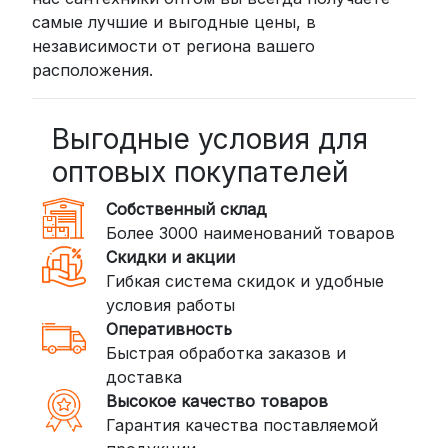
самые лучшие и выгодные цены, в
курьером до двери (от 3 дней).
независимости от региона вашего
Стоимость начинается от
300
расположения.
рублей
BoxBerry: Заказы доставляются до
пунктов выдачи или курьером.
Выгодные условия для
Сроки — от 2 дней, стоимость — от
оптовых покупателей
350 рублей
Собственный склад
DPD: Международная служба
Более 3000 наименований товаров
доставки, которая работает и
Скидки и акции
внутри России. Сроки — от 2 дней,
Гибкая система скидок и удобные
стоимость — от
400 рублей
условия работы
Оперативность
3. Доставка крупногабаритных грузов
Быстрая обработка заказов и
(ПЭК, КИТ, Байкал Сервис)
доставка
Если ваш заказ включает большие или
Высокое качество товаров
тяжелые товары, мы рекомендуем
Гарантия качества поставляемой
воспользоваться услугами компаний,