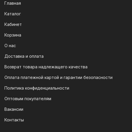
Мы следим за современными
Главная
технологиями, поэтому предлагаем
Каталог
вам возможность оплатить заказ через
систему быстрых платежей (СПБ).
Кабинет
После оформления заказа вам будет
Корзина
предоставлен QR-код. Просто
отсканируйте его в мобильном
О нас
приложении вашего банка — и оплата
Доставка и оплата
будет завершена. Этот способ
Возврат товара надлежащего качества
доступен для большинства российских
банков.
Оплата платежной картой и гарантии безопасности
3. Оплата по QR-коду
Политика конфиденциальности
Еще один современный способ оплаты
Оптовым покупателям
— это QR-код. После оформления
Вакансии
заказа мы предоставим вам
уникальный QR-код, который можно
Контакты
отсканировать в мобильном