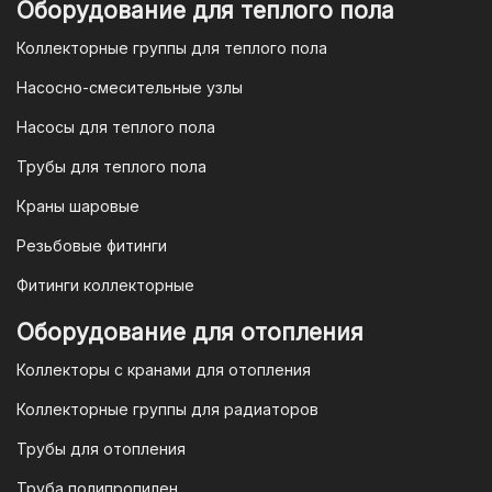
приложении вашего банка. Это быстро,
Оборудование для теплого пола
удобно и безопасно.
Коллекторные группы для теплого пола
4. Безналичная оплата для
Насосно-смесительные узлы
юридических лиц
Насосы для теплого пола
Для наших корпоративных клиентов
мы предлагаем безналичную оплату по
Трубы для теплого пола
счету. После оформления заказа мы
Краны шаровые
выставим вам счет, который можно
оплатить в течение 3 рабочих дней.
Резьбовые фитинги
Фитинги коллекторные
Для оплаты заказа по счету для
Оборудование для отопления
организаций и ИП необходимо
Коллекторы с кранами для отопления
связаться с оптовым отделом
продаж по номеру
8-800-777-19-57
Коллекторные группы для радиаторов
или отправить запрос на
Трубы для отопления
электронную почту
vodonos-
opt@mail.ru
Труба полипропилен