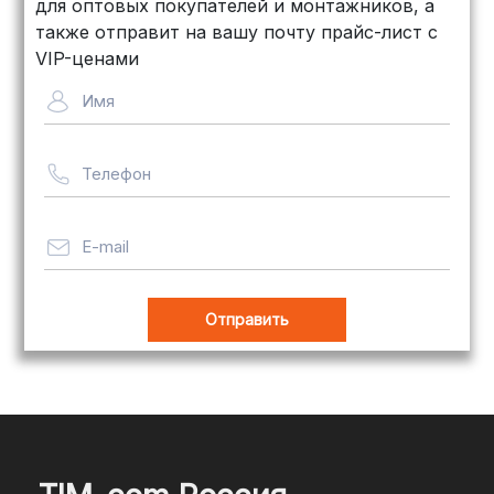
для оптовых покупателей и монтажников, а
Байкал Сервис: Идеально подходит
также отправит на вашу почту прайс-лист с
для крупногабаритных товаров.
VIP-ценами
Сроки — от 5 дней, стоимость
Имя
рассчитывается индивидуально
Телефон
Важно! Мы заботимся о том, чтобы
ваши товары доставлялись в
целости и сохранности, независимо
E-mail
от их размера.
Оплата заказов
В магазине Tim-com Россия мы
стремимся сделать процесс оплаты
максимально удобным и безопасным