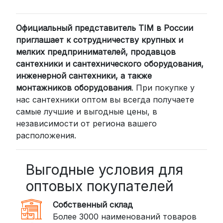
2. Доставка через транспортные
компании (СДЭК, BoxBerry, DPD)
Официальный представитель TIM в России
Для клиентов из других регионов
приглашает к сотрудничеству крупных и
России мы сотрудничаем с
мелких предпринимателей, продавцов
проверенными транспортными
сантехники и сантехнического оборудования,
компаниями:
инженерной сантехники, а также
СДЭК: Выбирайте доставку до
монтажников оборудования
. При покупке у
нас сантехники оптом вы всегда получаете
пункта выдачи (от 2 дней) или
самые лучшие и выгодные цены, в
курьером до двери (от 3 дней).
независимости от региона вашего
Стоимость начинается от
300
расположения.
рублей
BoxBerry: Заказы доставляются до
пунктов выдачи или курьером.
Выгодные условия для
Сроки — от 2 дней, стоимость — от
оптовых покупателей
350 рублей
Собственный склад
DPD: Международная служба
Более 3000 наименований товаров
доставки, которая работает и