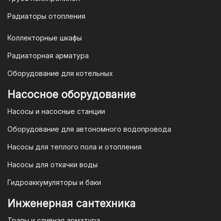
Радиаторы отопления
Коллекторные шкафы
Гарантия и условия гарантии
Радиаторная арматура
При покупке товара в интернет-
Оборудование для котельных
магазине "TIM-com Россия" Вы можете
быть уверены в том, что мы действуем
Насосное оборудование
в рамках действующего
Насосы и насосные станции
Законодательства Российской
Федерации и Ваши права, как
Оборудование для автономного водопровода
потребителя полностью защищены.
Насосы для теплого пола и отопления
Условия гарантии
Насосы для откачки воды
Для большинства товаров
Гидроаккумуляторы и баки
отопительной техники (котлы, газовые
колонки, тепловентиляторы), после
Инженерная сантехника
монтажа, необходимо вызывать
Трапы и сливная арматура