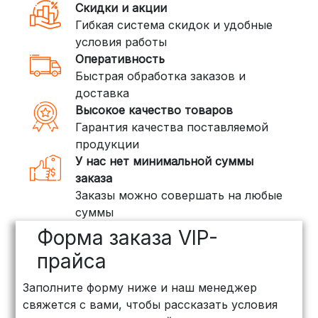
Скидки и акции
внутри России. Сроки — от 2 дней,
Гибкая система скидок и удобные
стоимость — от
400 рублей
условия работы
Оперативность
3. Доставка крупногабаритных грузов
Быстрая обработка заказов и
(ПЭК, КИТ, Байкал Сервис)
доставка
Если ваш заказ включает большие или
Высокое качество товаров
тяжелые товары, мы рекомендуем
Гарантия качества поставляемой
воспользоваться услугами компаний,
продукции
специализирующихся на доставке
У нас нет минимальной суммы
грузов:
заказа
Заказы можно совершать на любые
ПЭК: Сроки доставки — от 3 до 10
суммы
дней, стоимость рассчитывается
Форма заказа VIP-
индивидуально (минимум
500
рублей
)
прайса
КИТ: Отличный выбор для
Заполните форму ниже и наш менеджер
объемных заказов. Сроки — от 3
свяжется с вами, чтобы рассказать условия
дней, стоимость — от
500 рублей