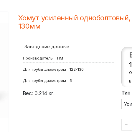
Хомут усиленный одноболтовый, 
130мм
Заводские данные
Производитель
TIM
Для трубы диаметром
122-130
О
Для трубы диаметром
5
В
Тип
Вес:
0.214
кг.
Ус