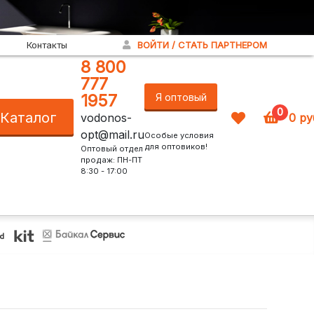
Контакты
ВОЙТИ / СТАТЬ ПАРТНЕРОМ
8 800
777
1957
Я оптовый
0
Каталог
vodonos-
0
ру
покупатель!
opt@mail.ru
Особые условия
для оптовиков!
Оптовый отдел
продаж: ПН-ПТ
8:30 - 17:00