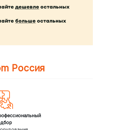
om Россия
рофессиональный
одбор
орудования