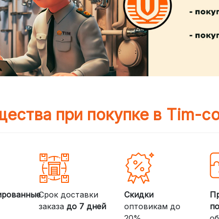
ества при покупке в Tim-c
ированные
Срок доставки
Скидки
П
заказа
до 7 дней
оптовикам до
п
20%
об