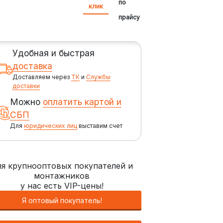
по
клик
прайсу
Удобная и быстрая
доставка
Доставляем через
ТК
и
Службы
доставки
Можно
оплатить картой и
СБП
Для
юридических лиц
выставим счет
я крупнооптовых покупателей и
монтажников
у нас есть VIP-цены!
Я оптовый покупатель!