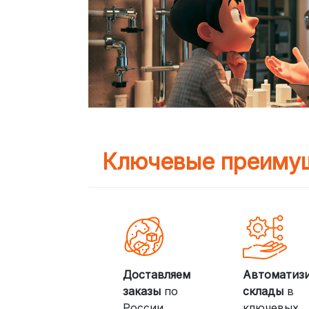
Ключевые преимущ
Доставляем
Автоматиз
заказы
по
склады
в
России,
ключевых