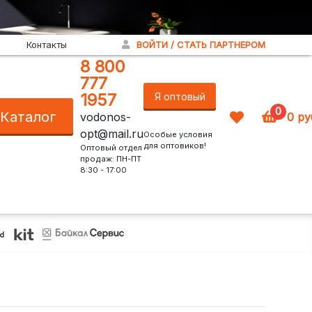
Контакты
ВОЙТИ / СТАТЬ ПАРТНЕРОМ
8 800
777
1957
Я оптовый
0
Каталог
vodonos-
0
ру
покупатель!
opt@mail.ru
Особые условия
для оптовиков!
Оптовый отдел
продаж: ПН-ПТ
8:30 - 17:00