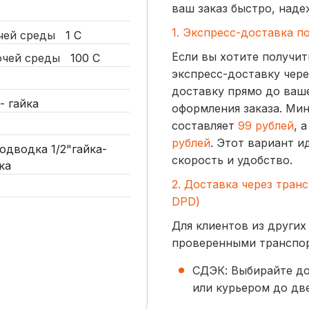
ваш заказ быстро, наде
1. Экспресс-доставка п
очей среды
1
С
Если вы хотите получит
бочей среды
100
С
экспресс-доставку чере
доставку прямо до ваше
- гайка
оформления заказа. Ми
составляет
99 рублей
, 
рублей
. Этот вариант и
дводка 1/2"гайка-
скорость и удобство.
ка
2. Доставка через тран
DPD)
Для клиентов из других
проверенными транспо
СДЭК: Выбирайте до
или курьером до две
начинается от
300 р