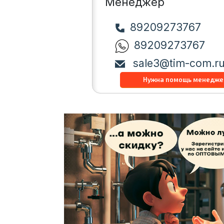
Менеджер
89209273767
89209273767
sale3@tim-com.r