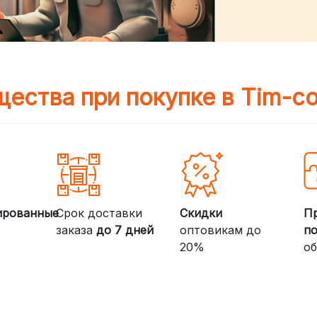
ества при покупке в Tim-c
ированные
Срок доставки
Скидки
П
заказа
до 7 дней
оптовикам до
п
20%
об