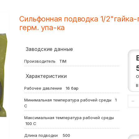
Сильфонная подводка 1/2"гайка-
герм. упа-ка
Заводские данные
Производитель
TIM
Характеристики
О
В
Рабочее давление
16
бар
Минимальная температура рабочей среды
1
С
Максимальная температура рабочей среды
100
С
Длина подводки
500