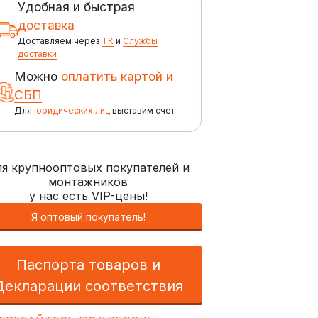
Удобная и быстрая
доставка
Доставляем через
ТК
и
Службы
доставки
Можно
оплатить картой и
СБП
Для
юридических лиц
выставим счет
я крупнооптовых покупателей и
монтажников
у нас есть VIP-цены!
Я оптовый покупатель!
Паспорта товаров и
Декларации соответствия