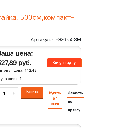
гайка, 500см,компакт-
Артикул: C-G26-50SM
Ваша цена:
527,89
руб.
птовая цена:
442.42
 упаковке:
1
Купить
Купить
Заказать
в 1
по
клик
прайсу