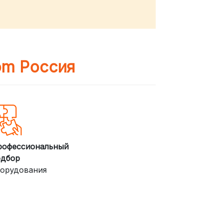
om Россия
рофессиональный
одбор
орудования