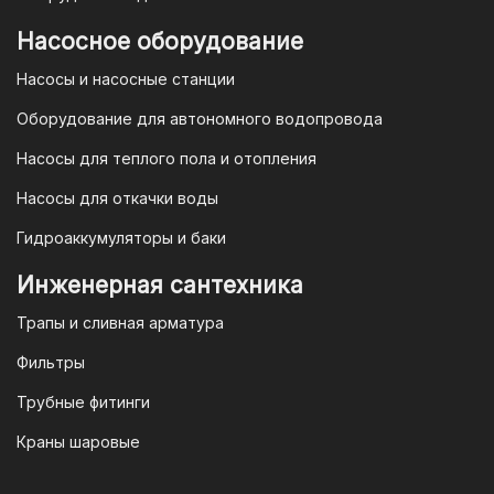
магазине "TIM-com Россия" Вы можете
быть уверены в том, что мы действуем
Насосное оборудование
в рамках действующего
Насосы и насосные станции
Законодательства Российской
Федерации и Ваши права, как
Оборудование для автономного водопровода
потребителя полностью защищены.
Насосы для теплого пола и отопления
Условия гарантии
Насосы для откачки воды
Для большинства товаров
Гидроаккумуляторы и баки
отопительной техники (котлы, газовые
колонки, тепловентиляторы), после
Инженерная сантехника
монтажа, необходимо вызывать
Трапы и сливная арматура
специалиста из
АВТОРИЗИРОВАННОГО
Фильтры
(ЛИЦЕНЗИРОВАННОГО) СЕРВИСНОГО
Трубные фитинги
ЦЕНТРА на первый запуск
оборудования (пуско-наладочные
Краны шаровые
работы).