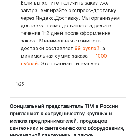
Если вы хотите получить заказ уже
завтра, выбирайте экспресс-доставку
через Яндекс.Доставку. Мы организуем
доставку прямо до вашего адреса в
течение 1–2 дней после оформления
заказа. Минимальная стоимость
доставки составляет
99 рублей
, а
минимальная сумма заказа —
1000
рублей
. Этот вариант идеально
подходит для тех, кто ценит скорость
и удобство.
1/25
2. Доставка через транспортные
компании (СДЭК, BoxBerry, DPD)
Официальный представитель TIM в России
Для клиентов из других регионов
приглашает к сотрудничеству крупных и
России мы сотрудничаем с
мелких предпринимателей, продавцов
проверенными транспортными
сантехники и сантехнического оборудования,
компаниями:
инженерной сантехники, а также