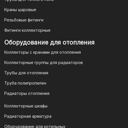
счету. После оформления заказа мы
Краны шаровые
выставим вам счет, который можно
оплатить в течение 3 рабочих дней.
Резьбовые фитинги
Фитинги коллекторные
Для оплаты заказа по счету для
Оборудование для отопления
организаций и ИП необходимо
Коллекторы с кранами для отопления
связаться с оптовым отделом
продаж по номеру
8-800-777-19-57
Коллекторные группы для радиаторов
или отправить запрос на
Трубы для отопления
электронную почту
vodonos-
opt@mail.ru
Труба полипропилен
Радиаторы отопления
Коллекторные шкафы
Гарантия и условия гарантии
Радиаторная арматура
При покупке товара в интернет-
Оборудование для котельных