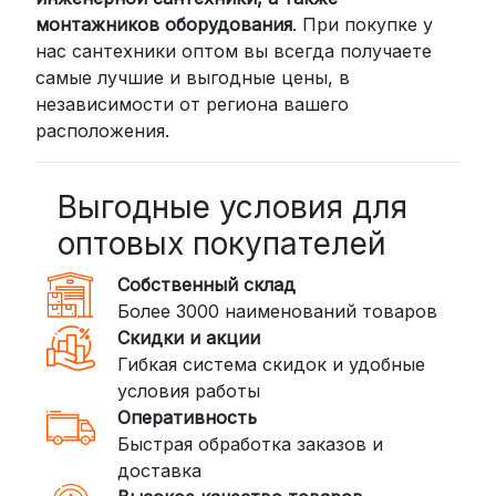
СДЭК: Выбирайте доставку до
монтажников оборудования
. При покупке у
нас сантехники оптом вы всегда получаете
пункта выдачи (от 2 дней) или
самые лучшие и выгодные цены, в
курьером до двери (от 3 дней).
независимости от региона вашего
Стоимость начинается от
300
расположения.
рублей
BoxBerry: Заказы доставляются до
пунктов выдачи или курьером.
Выгодные условия для
Сроки — от 2 дней, стоимость — от
оптовых покупателей
350 рублей
Собственный склад
DPD: Международная служба
Более 3000 наименований товаров
доставки, которая работает и
Скидки и акции
внутри России. Сроки — от 2 дней,
Гибкая система скидок и удобные
стоимость — от
400 рублей
условия работы
Оперативность
3. Доставка крупногабаритных грузов
Быстрая обработка заказов и
(ПЭК, КИТ, Байкал Сервис)
доставка
Если ваш заказ включает большие или