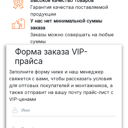
Высокое качество товаров
тяжелые товары, мы рекомендуем
Гарантия качества поставляемой
воспользоваться услугами компаний,
продукции
специализирующихся на доставке
У нас нет минимальной суммы
грузов:
заказа
Заказы можно совершать на любые
ПЭК: Сроки доставки — от 3 до 10
суммы
дней, стоимость рассчитывается
Форма заказа VIP-
индивидуально (минимум
500
рублей
)
прайса
КИТ: Отличный выбор для
Заполните форму ниже и наш менеджер
объемных заказов. Сроки — от 3
свяжется с вами, чтобы рассказать условия
дней, стоимость — от
500 рублей
для оптовых покупателей и монтажников, а
Байкал Сервис: Идеально подходит
также отправит на вашу почту прайс-лист с
для крупногабаритных товаров.
VIP-ценами
Сроки — от 5 дней, стоимость
Имя
рассчитывается индивидуально