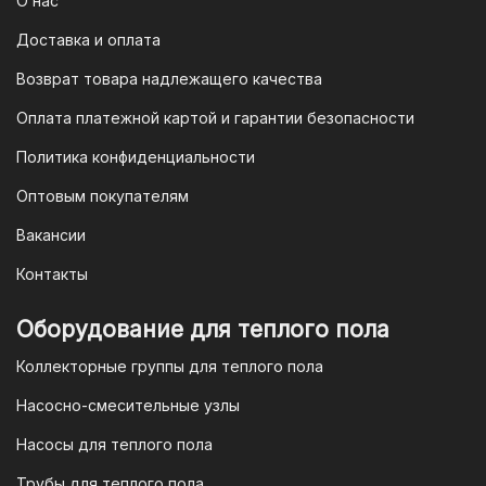
отсканируйте его в мобильном
О нас
приложении вашего банка — и оплата
Доставка и оплата
будет завершена. Этот способ
Возврат товара надлежащего качества
доступен для большинства российских
банков.
Оплата платежной картой и гарантии безопасности
3. Оплата по QR-коду
Политика конфиденциальности
Еще один современный способ оплаты
Оптовым покупателям
— это QR-код. После оформления
Вакансии
заказа мы предоставим вам
уникальный QR-код, который можно
Контакты
отсканировать в мобильном
приложении вашего банка. Это быстро,
Оборудование для теплого пола
удобно и безопасно.
Коллекторные группы для теплого пола
4. Безналичная оплата для
Насосно-смесительные узлы
юридических лиц
Насосы для теплого пола
Для наших корпоративных клиентов
мы предлагаем безналичную оплату по
Трубы для теплого пола