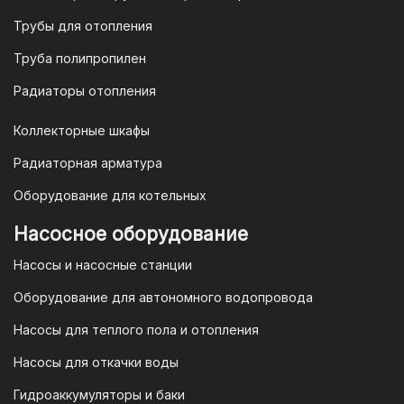
или отправить запрос на
Трубы для отопления
электронную почту
vodonos-
opt@mail.ru
Труба полипропилен
Радиаторы отопления
Коллекторные шкафы
Гарантия и условия гарантии
Радиаторная арматура
При покупке товара в интернет-
Оборудование для котельных
магазине "TIM-com Россия" Вы можете
быть уверены в том, что мы действуем
Насосное оборудование
в рамках действующего
Насосы и насосные станции
Законодательства Российской
Федерации и Ваши права, как
Оборудование для автономного водопровода
потребителя полностью защищены.
Насосы для теплого пола и отопления
Условия гарантии
Насосы для откачки воды
Для большинства товаров
Гидроаккумуляторы и баки
отопительной техники (котлы, газовые