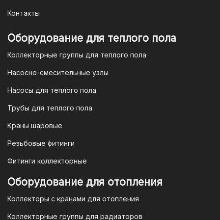
уникальный QR-код, который можно
Контакты
отсканировать в мобильном
приложении вашего банка. Это быстро,
Оборудование для теплого пола
удобно и безопасно.
Коллекторные группы для теплого пола
4. Безналичная оплата для
Насосно-смесительные узлы
юридических лиц
Насосы для теплого пола
Для наших корпоративных клиентов
мы предлагаем безналичную оплату по
Трубы для теплого пола
счету. После оформления заказа мы
Краны шаровые
выставим вам счет, который можно
оплатить в течение 3 рабочих дней.
Резьбовые фитинги
Фитинги коллекторные
Для оплаты заказа по счету для
Оборудование для отопления
организаций и ИП необходимо
Коллекторы с кранами для отопления
связаться с оптовым отделом
продаж по номеру
8-800-777-19-57
Коллекторные группы для радиаторов