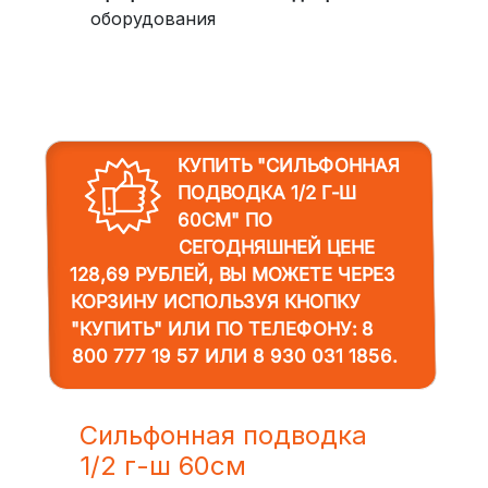
оборудования
КУПИТЬ "СИЛЬФОННАЯ
ПОДВОДКА 1/2 Г-Ш
60СМ"
ПО
СЕГОДНЯШНЕЙ ЦЕНЕ
128,69 РУБЛЕЙ, ВЫ МОЖЕТЕ ЧЕРЕЗ
КОРЗИНУ ИСПОЛЬЗУЯ КНОПКУ
"КУПИТЬ" ИЛИ ПО ТЕЛЕФОНУ:
8
800 777 19 57
ИЛИ
8 930 031 1856
.
Сильфонная подводка
1/2 г-ш 60см