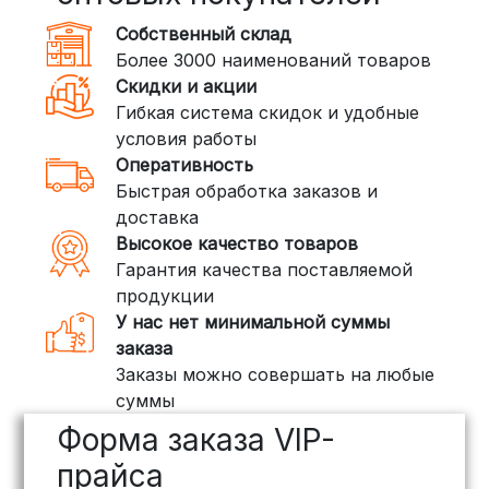
350 рублей
Собственный склад
DPD: Международная служба
Более 3000 наименований товаров
доставки, которая работает и
Скидки и акции
внутри России. Сроки — от 2 дней,
Гибкая система скидок и удобные
стоимость — от
400 рублей
условия работы
Оперативность
3. Доставка крупногабаритных грузов
Быстрая обработка заказов и
(ПЭК, КИТ, Байкал Сервис)
доставка
Если ваш заказ включает большие или
Высокое качество товаров
тяжелые товары, мы рекомендуем
Гарантия качества поставляемой
воспользоваться услугами компаний,
продукции
специализирующихся на доставке
У нас нет минимальной суммы
грузов:
заказа
Заказы можно совершать на любые
ПЭК: Сроки доставки — от 3 до 10
суммы
дней, стоимость рассчитывается
Форма заказа VIP-
индивидуально (минимум
500
рублей
)
прайса