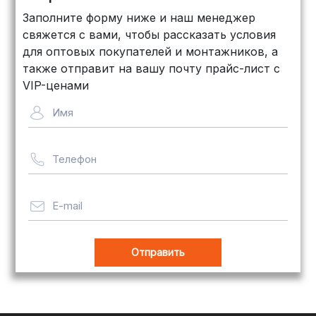
КИТ: Отличный выбор для
Заполните форму ниже и наш менеджер
объемных заказов. Сроки — от 3
свяжется с вами, чтобы рассказать условия
дней, стоимость — от
500 рублей
для оптовых покупателей и монтажников, а
Байкал Сервис: Идеально подходит
также отправит на вашу почту прайс-лист с
для крупногабаритных товаров.
VIP-ценами
Сроки — от 5 дней, стоимость
Имя
рассчитывается индивидуально
Телефон
Важно! Мы заботимся о том, чтобы
ваши товары доставлялись в
целости и сохранности, независимо
E-mail
от их размера.
Оплата заказов