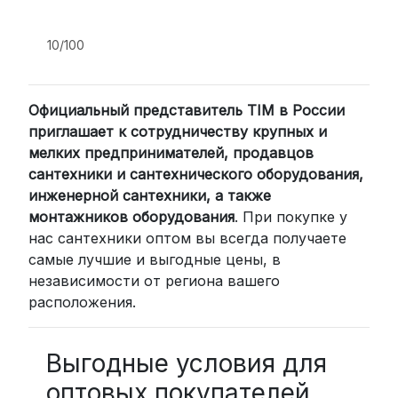
подходит для тех, кто ценит скорость
и удобство.
10/100
2. Доставка через транспортные
компании (СДЭК, BoxBerry, DPD)
Официальный представитель TIM в России
Для клиентов из других регионов
приглашает к сотрудничеству крупных и
России мы сотрудничаем с
мелких предпринимателей, продавцов
проверенными транспортными
сантехники и сантехнического оборудования,
компаниями:
инженерной сантехники, а также
СДЭК: Выбирайте доставку до
монтажников оборудования
. При покупке у
нас сантехники оптом вы всегда получаете
пункта выдачи (от 2 дней) или
самые лучшие и выгодные цены, в
курьером до двери (от 3 дней).
независимости от региона вашего
Стоимость начинается от
300
расположения.
рублей
BoxBerry: Заказы доставляются до
пунктов выдачи или курьером.
Выгодные условия для
Сроки — от 2 дней, стоимость — от
оптовых покупателей