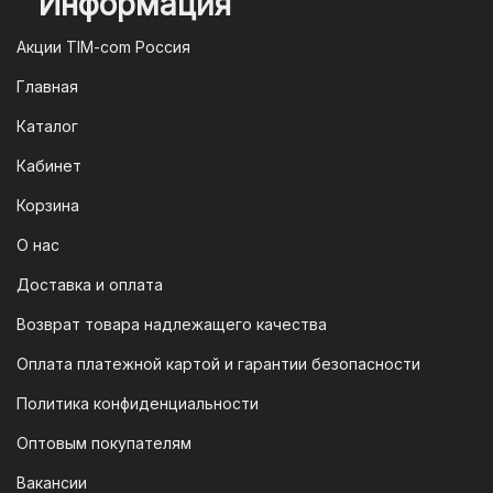
Информация
2. Оплата через систему быстрых
платежей (СПБ)
Акции TIM-com Россия
Мы следим за современными
Главная
технологиями, поэтому предлагаем
Каталог
вам возможность оплатить заказ через
систему быстрых платежей (СПБ).
Кабинет
После оформления заказа вам будет
Корзина
предоставлен QR-код. Просто
отсканируйте его в мобильном
О нас
приложении вашего банка — и оплата
Доставка и оплата
будет завершена. Этот способ
Возврат товара надлежащего качества
доступен для большинства российских
банков.
Оплата платежной картой и гарантии безопасности
3. Оплата по QR-коду
Политика конфиденциальности
Еще один современный способ оплаты
Оптовым покупателям
— это QR-код. После оформления
Вакансии
заказа мы предоставим вам