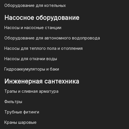
При покупке товара в интернет-
Оборудование для котельных
магазине "TIM-com Россия" Вы можете
быть уверены в том, что мы действуем
Насосное оборудование
в рамках действующего
Насосы и насосные станции
Законодательства Российской
Федерации и Ваши права, как
Оборудование для автономного водопровода
потребителя полностью защищены.
Насосы для теплого пола и отопления
Условия гарантии
Насосы для откачки воды
Для большинства товаров
Гидроаккумуляторы и баки
отопительной техники (котлы, газовые
колонки, тепловентиляторы), после
Инженерная сантехника
монтажа, необходимо вызывать
Трапы и сливная арматура
специалиста из
АВТОРИЗИРОВАННОГО
Фильтры
(ЛИЦЕНЗИРОВАННОГО) СЕРВИСНОГО
Трубные фитинги
ЦЕНТРА на первый запуск
оборудования (пуско-наладочные
Краны шаровые
работы).