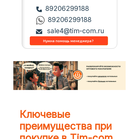
89206299188
89206299188
sale4@tim-com.ru
Ключевые
преимущества при
покупке в Tim-com