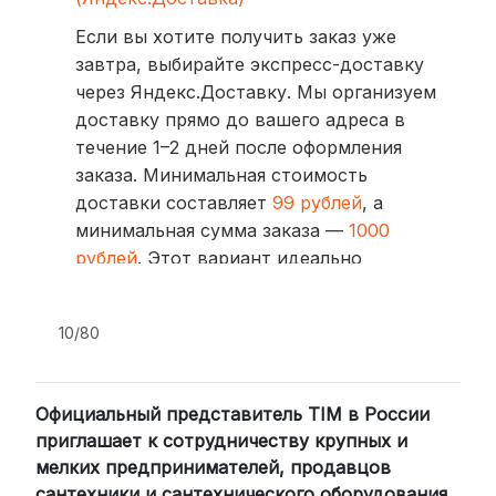
Если вы хотите получить заказ уже
завтра, выбирайте экспресс-доставку
через Яндекс.Доставку. Мы организуем
доставку прямо до вашего адреса в
течение 1–2 дней после оформления
заказа. Минимальная стоимость
доставки составляет
99 рублей
, а
минимальная сумма заказа —
1000
рублей
. Этот вариант идеально
подходит для тех, кто ценит скорость
и удобство.
10/80
2. Доставка через транспортные
компании (СДЭК, BoxBerry, DPD)
Официальный представитель TIM в России
Для клиентов из других регионов
приглашает к сотрудничеству крупных и
России мы сотрудничаем с
мелких предпринимателей, продавцов
проверенными транспортными
сантехники и сантехнического оборудования,