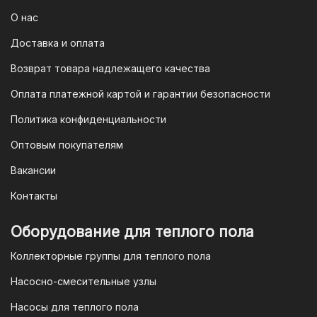
отсканируйте его в мобильном
О нас
приложении вашего банка — и оплата
Доставка и оплата
будет завершена. Этот способ
Возврат товара надлежащего качества
доступен для большинства российских
банков.
Оплата платежной картой и гарантии безопасности
3. Оплата по QR-коду
Политика конфиденциальности
Еще один современный способ оплаты
Оптовым покупателям
— это QR-код. После оформления
Вакансии
заказа мы предоставим вам
уникальный QR-код, который можно
Контакты
отсканировать в мобильном
приложении вашего банка. Это быстро,
Оборудование для теплого пола
удобно и безопасно.
Коллекторные группы для теплого пола
4. Безналичная оплата для
Насосно-смесительные узлы
юридических лиц
Насосы для теплого пола
Для наших корпоративных клиентов