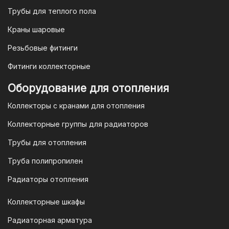
мы предлагаем безналичную оплату по
Трубы для теплого пола
счету. После оформления заказа мы
Краны шаровые
выставим вам счет, который можно
оплатить в течение 3 рабочих дней.
Резьбовые фитинги
Фитинги коллекторные
Для оплаты заказа по счету для
Оборудование для отопления
организаций и ИП необходимо
Коллекторы с кранами для отопления
связаться с оптовым отделом
продаж по номеру
8-800-777-19-57
Коллекторные группы для радиаторов
или отправить запрос на
Трубы для отопления
электронную почту
vodonos-
opt@mail.ru
Труба полипропилен
Радиаторы отопления
Коллекторные шкафы
Гарантия и условия гарантии
Радиаторная арматура