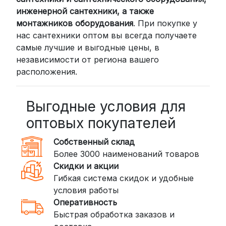
компаниями:
инженерной сантехники, а также
СДЭК: Выбирайте доставку до
монтажников оборудования
. При покупке у
нас сантехники оптом вы всегда получаете
пункта выдачи (от 2 дней) или
самые лучшие и выгодные цены, в
курьером до двери (от 3 дней).
независимости от региона вашего
Стоимость начинается от
300
расположения.
рублей
BoxBerry: Заказы доставляются до
пунктов выдачи или курьером.
Выгодные условия для
Сроки — от 2 дней, стоимость — от
оптовых покупателей
350 рублей
Собственный склад
DPD: Международная служба
Более 3000 наименований товаров
доставки, которая работает и
Скидки и акции
внутри России. Сроки — от 2 дней,
Гибкая система скидок и удобные
стоимость — от
400 рублей
условия работы
Оперативность
3. Доставка крупногабаритных грузов
Быстрая обработка заказов и
(ПЭК, КИТ, Байкал Сервис)