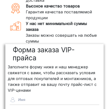
доставка
Если ваш заказ включает большие или
Высокое качество товаров
тяжелые товары, мы рекомендуем
Гарантия качества поставляемой
воспользоваться услугами компаний,
продукции
специализирующихся на доставке
У нас нет минимальной суммы
грузов:
заказа
Заказы можно совершать на любые
ПЭК: Сроки доставки — от 3 до 10
суммы
дней, стоимость рассчитывается
Форма заказа VIP-
индивидуально (минимум
500
рублей
)
прайса
КИТ: Отличный выбор для
Заполните форму ниже и наш менеджер
объемных заказов. Сроки — от 3
свяжется с вами, чтобы рассказать условия
дней, стоимость — от
500 рублей
для оптовых покупателей и монтажников, а
Байкал Сервис: Идеально подходит
также отправит на вашу почту прайс-лист с
для крупногабаритных товаров.
VIP-ценами
Сроки — от 5 дней, стоимость
Имя
рассчитывается индивидуально