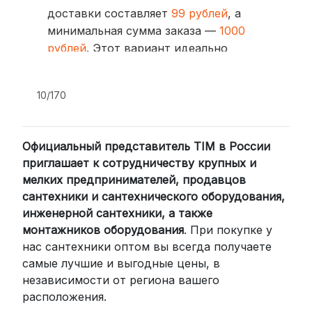
доставки составляет
99 рублей
, а
минимальная сумма заказа —
1000
рублей
. Этот вариант идеально
подходит для тех, кто ценит скорость
и удобство.
10/170
2. Доставка через транспортные
компании (СДЭК, BoxBerry, DPD)
Официальный представитель TIM в России
Для клиентов из других регионов
приглашает к сотрудничеству крупных и
России мы сотрудничаем с
мелких предпринимателей, продавцов
проверенными транспортными
сантехники и сантехнического оборудования,
компаниями:
инженерной сантехники, а также
СДЭК: Выбирайте доставку до
монтажников оборудования
. При покупке у
нас сантехники оптом вы всегда получаете
пункта выдачи (от 2 дней) или
самые лучшие и выгодные цены, в
курьером до двери (от 3 дней).
независимости от региона вашего
Стоимость начинается от
300
расположения.
рублей