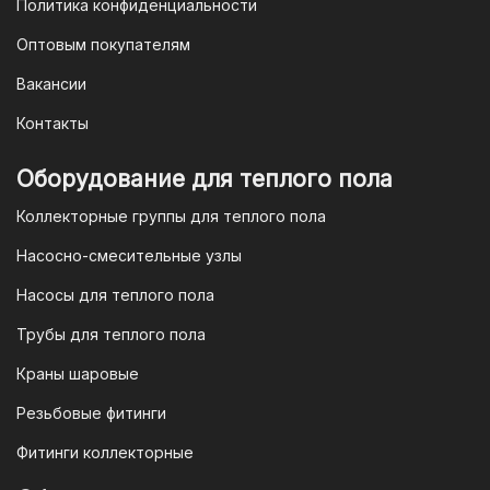
Политика конфиденциальности
Еще один современный способ оплаты
Оптовым покупателям
— это QR-код. После оформления
Вакансии
заказа мы предоставим вам
уникальный QR-код, который можно
Контакты
отсканировать в мобильном
приложении вашего банка. Это быстро,
Оборудование для теплого пола
удобно и безопасно.
Коллекторные группы для теплого пола
4. Безналичная оплата для
Насосно-смесительные узлы
юридических лиц
Насосы для теплого пола
Для наших корпоративных клиентов
мы предлагаем безналичную оплату по
Трубы для теплого пола
счету. После оформления заказа мы
Краны шаровые
выставим вам счет, который можно
оплатить в течение 3 рабочих дней.
Резьбовые фитинги
Фитинги коллекторные
Для оплаты заказа по счету для