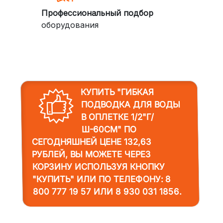
Профессиональный подбор
оборудования
КУПИТЬ "ГИБКАЯ
ПОДВОДКА ДЛЯ ВОДЫ
В ОПЛЕТКЕ 1/2"Г/
Ш-60СМ"
ПО
СЕГОДНЯШНЕЙ ЦЕНЕ 132,63
РУБЛЕЙ, ВЫ МОЖЕТЕ ЧЕРЕЗ
КОРЗИНУ ИСПОЛЬЗУЯ КНОПКУ
"КУПИТЬ" ИЛИ ПО ТЕЛЕФОНУ:
8
800 777 19 57
ИЛИ
8 930 031 1856
.