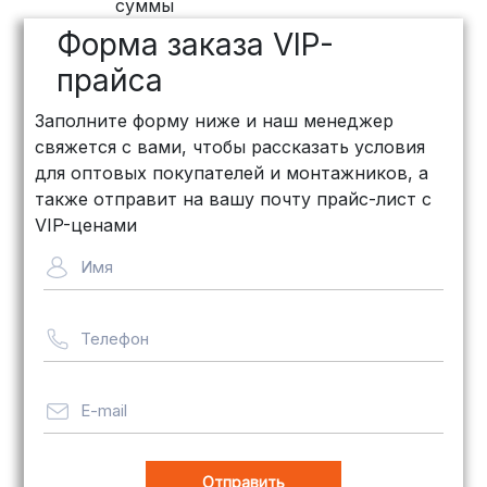
суммы
дней, стоимость рассчитывается
Форма заказа VIP-
индивидуально (минимум
500
рублей
)
прайса
КИТ: Отличный выбор для
Заполните форму ниже и наш менеджер
объемных заказов. Сроки — от 3
свяжется с вами, чтобы рассказать условия
дней, стоимость — от
500 рублей
для оптовых покупателей и монтажников, а
Байкал Сервис: Идеально подходит
также отправит на вашу почту прайс-лист с
для крупногабаритных товаров.
VIP-ценами
Сроки — от 5 дней, стоимость
Имя
рассчитывается индивидуально
Телефон
Важно! Мы заботимся о том, чтобы
ваши товары доставлялись в
целости и сохранности, независимо
E-mail
от их размера.