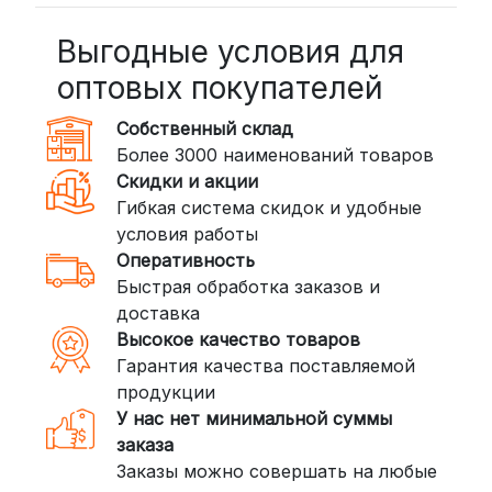
BoxBerry: Заказы доставляются до
пунктов выдачи или курьером.
Выгодные условия для
Сроки — от 2 дней, стоимость — от
оптовых покупателей
350 рублей
Собственный склад
DPD: Международная служба
Более 3000 наименований товаров
доставки, которая работает и
Скидки и акции
внутри России. Сроки — от 2 дней,
Гибкая система скидок и удобные
стоимость — от
400 рублей
условия работы
Оперативность
3. Доставка крупногабаритных грузов
Быстрая обработка заказов и
(ПЭК, КИТ, Байкал Сервис)
доставка
Если ваш заказ включает большие или
Высокое качество товаров
тяжелые товары, мы рекомендуем
Гарантия качества поставляемой
воспользоваться услугами компаний,
продукции
специализирующихся на доставке
У нас нет минимальной суммы
грузов:
заказа
Заказы можно совершать на любые
ПЭК: Сроки доставки — от 3 до 10