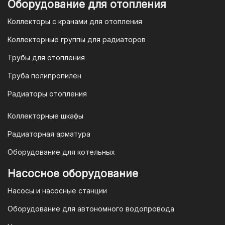
Оборудование для отопления
организаций и ИП необходимо
Коллекторы с кранами для отопления
связаться с оптовым отделом
продаж по номеру
8-800-777-19-57
Коллекторные группы для радиаторов
или отправить запрос на
Трубы для отопления
электронную почту
vodonos-
opt@mail.ru
Труба полипропилен
Радиаторы отопления
Коллекторные шкафы
Гарантия и условия гарантии
Радиаторная арматура
При покупке товара в интернет-
Оборудование для котельных
магазине "TIM-com Россия" Вы можете
быть уверены в том, что мы действуем
Насосное оборудование
в рамках действующего
Насосы и насосные станции
Законодательства Российской
Федерации и Ваши права, как
Оборудование для автономного водопровода
потребителя полностью защищены.