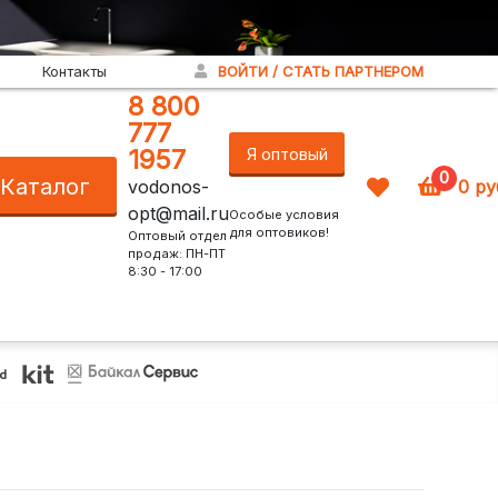
Контакты
ВОЙТИ / СТАТЬ ПАРТНЕРОМ
8 800
777
1957
Я оптовый
0
Каталог
vodonos-
0
ру
покупатель!
opt@mail.ru
Особые условия
для оптовиков!
Оптовый отдел
продаж: ПН-ПТ
8:30 - 17:00