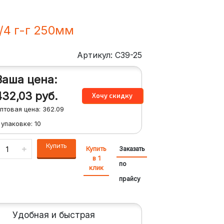
/4 г-г 250мм
Артикул: C39-25
Ваша цена:
432,03
руб.
птовая цена:
362.09
 упаковке:
10
Купить
Купить
Заказать
в 1
по
клик
прайсу
Удобная и быстрая