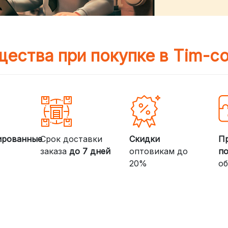
ества при покупке в Tim-c
ированные
Срок доставки
Скидки
П
заказа
до 7 дней
оптовикам до
п
20%
об