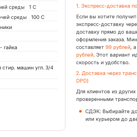
1. Экспресс-доставка п
очей среды
1
С
Если вы хотите получит
бочей среды
100
С
экспресс-доставку чере
хники
доставку прямо до ваше
оформления заказа. Ми
составляет
99 рублей
, 
- гайка
рублей
. Этот вариант и
скорость и удобство.
стир. машин угл. 3/4
2. Доставка через тран
DPD)
Для клиентов из других
проверенными транспо
СДЭК: Выбирайте до
или курьером до две
начинается от
300 р
BoxBerry: Заказы д