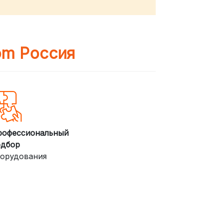
om Россия
рофессиональный
одбор
орудования