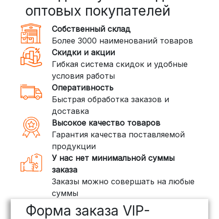
Сроки — от 2 дней, стоимость — от
оптовых покупателей
350 рублей
Собственный склад
DPD: Международная служба
Более 3000 наименований товаров
доставки, которая работает и
Скидки и акции
внутри России. Сроки — от 2 дней,
Гибкая система скидок и удобные
стоимость — от
400 рублей
условия работы
Оперативность
3. Доставка крупногабаритных грузов
Быстрая обработка заказов и
(ПЭК, КИТ, Байкал Сервис)
доставка
Если ваш заказ включает большие или
Высокое качество товаров
тяжелые товары, мы рекомендуем
Гарантия качества поставляемой
воспользоваться услугами компаний,
продукции
специализирующихся на доставке
У нас нет минимальной суммы
грузов:
заказа
Заказы можно совершать на любые
ПЭК: Сроки доставки — от 3 до 10
суммы
дней, стоимость рассчитывается
Форма заказа VIP-
индивидуально (минимум
500