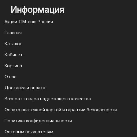
будет обработан моментально.
Информация
2. Оплата через систему быстрых
платежей (СПБ)
Акции TIM-com Россия
Мы следим за современными
Главная
технологиями, поэтому предлагаем
Каталог
вам возможность оплатить заказ через
систему быстрых платежей (СПБ).
Кабинет
После оформления заказа вам будет
Корзина
предоставлен QR-код. Просто
отсканируйте его в мобильном
О нас
приложении вашего банка — и оплата
Доставка и оплата
будет завершена. Этот способ
Возврат товара надлежащего качества
доступен для большинства российских
банков.
Оплата платежной картой и гарантии безопасности
3. Оплата по QR-коду
Политика конфиденциальности
Еще один современный способ оплаты
Оптовым покупателям
— это QR-код. После оформления