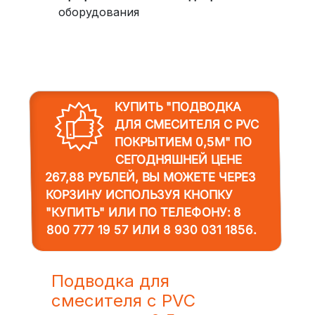
оборудования
КУПИТЬ "ПОДВОДКА
ДЛЯ СМЕСИТЕЛЯ С PVC
ПОКРЫТИЕМ 0,5М"
ПО
СЕГОДНЯШНЕЙ ЦЕНЕ
267,88 РУБЛЕЙ, ВЫ МОЖЕТЕ ЧЕРЕЗ
КОРЗИНУ ИСПОЛЬЗУЯ КНОПКУ
"КУПИТЬ" ИЛИ ПО ТЕЛЕФОНУ:
8
800 777 19 57
ИЛИ
8 930 031 1856
.
Подводка для
смесителя с PVC