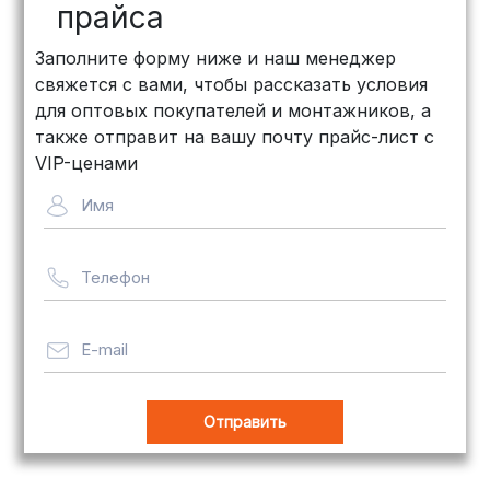
рублей
)
прайса
КИТ: Отличный выбор для
Заполните форму ниже и наш менеджер
объемных заказов. Сроки — от 3
свяжется с вами, чтобы рассказать условия
дней, стоимость — от
500 рублей
для оптовых покупателей и монтажников, а
Байкал Сервис: Идеально подходит
также отправит на вашу почту прайс-лист с
для крупногабаритных товаров.
VIP-ценами
Сроки — от 5 дней, стоимость
Имя
рассчитывается индивидуально
Телефон
Важно! Мы заботимся о том, чтобы
ваши товары доставлялись в
целости и сохранности, независимо
E-mail
от их размера.
Оплата заказов