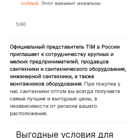
рублей
. Этот вариант идеально
подходит для тех, кто ценит скорость
и удобство.
5/90
2. Доставка через транспортные
компании (СДЭК, BoxBerry, DPD)
Официальный представитель TIM в России
Для клиентов из других регионов
приглашает к сотрудничеству крупных и
России мы сотрудничаем с
мелких предпринимателей, продавцов
проверенными транспортными
сантехники и сантехнического оборудования,
компаниями:
инженерной сантехники, а также
СДЭК: Выбирайте доставку до
монтажников оборудования
. При покупке у
нас сантехники оптом вы всегда получаете
пункта выдачи (от 2 дней) или
самые лучшие и выгодные цены, в
курьером до двери (от 3 дней).
независимости от региона вашего
Стоимость начинается от
300
расположения.
рублей
BoxBerry: Заказы доставляются до
пунктов выдачи или курьером.
Выгодные условия для