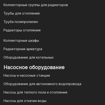
продаж по номеру
8-800-777-19-57
Коллекторные группы для радиаторов
или отправить запрос на
Трубы для отопления
электронную почту
vodonos-
opt@mail.ru
Труба полипропилен
Радиаторы отопления
Коллекторные шкафы
Гарантия и условия гарантии
Радиаторная арматура
При покупке товара в интернет-
Оборудование для котельных
магазине "TIM-com Россия" Вы можете
быть уверены в том, что мы действуем
Насосное оборудование
в рамках действующего
Насосы и насосные станции
Законодательства Российской
Федерации и Ваши права, как
Оборудование для автономного водопровода
потребителя полностью защищены.
Насосы для теплого пола и отопления
Условия гарантии
Насосы для откачки воды
Для большинства товаров