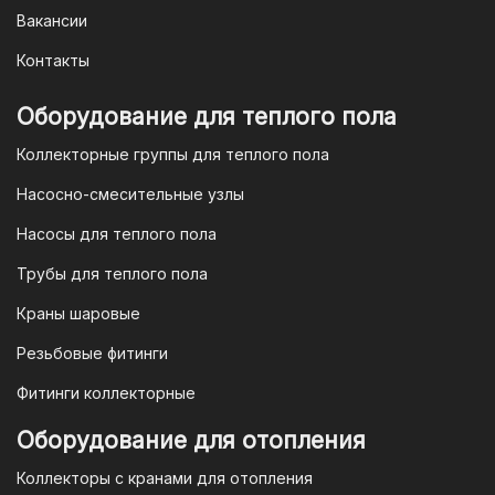
Вакансии
заказа мы предоставим вам
уникальный QR-код, который можно
Контакты
отсканировать в мобильном
приложении вашего банка. Это быстро,
Оборудование для теплого пола
удобно и безопасно.
Коллекторные группы для теплого пола
4. Безналичная оплата для
Насосно-смесительные узлы
юридических лиц
Насосы для теплого пола
Для наших корпоративных клиентов
мы предлагаем безналичную оплату по
Трубы для теплого пола
счету. После оформления заказа мы
Краны шаровые
выставим вам счет, который можно
оплатить в течение 3 рабочих дней.
Резьбовые фитинги
Фитинги коллекторные
Для оплаты заказа по счету для
Оборудование для отопления
организаций и ИП необходимо
Коллекторы с кранами для отопления
связаться с оптовым отделом