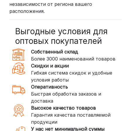
независимости от региона вашего
Стоимость начинается от
300
расположения.
рублей
BoxBerry: Заказы доставляются до
пунктов выдачи или курьером.
Выгодные условия для
Сроки — от 2 дней, стоимость — от
оптовых покупателей
350 рублей
Собственный склад
DPD: Международная служба
Более 3000 наименований товаров
доставки, которая работает и
Скидки и акции
внутри России. Сроки — от 2 дней,
Гибкая система скидок и удобные
стоимость — от
400 рублей
условия работы
Оперативность
3. Доставка крупногабаритных грузов
Быстрая обработка заказов и
(ПЭК, КИТ, Байкал Сервис)
доставка
Если ваш заказ включает большие или
Высокое качество товаров
тяжелые товары, мы рекомендуем
Гарантия качества поставляемой
воспользоваться услугами компаний,
продукции
специализирующихся на доставке
У нас нет минимальной суммы