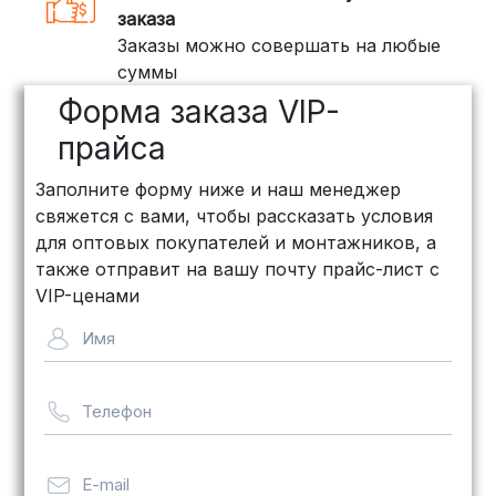
грузов:
заказа
Заказы можно совершать на любые
ПЭК: Сроки доставки — от 3 до 10
суммы
дней, стоимость рассчитывается
Форма заказа VIP-
индивидуально (минимум
500
рублей
)
прайса
КИТ: Отличный выбор для
Заполните форму ниже и наш менеджер
объемных заказов. Сроки — от 3
свяжется с вами, чтобы рассказать условия
дней, стоимость — от
500 рублей
для оптовых покупателей и монтажников, а
Байкал Сервис: Идеально подходит
также отправит на вашу почту прайс-лист с
для крупногабаритных товаров.
VIP-ценами
Сроки — от 5 дней, стоимость
Имя
рассчитывается индивидуально
Телефон
Важно! Мы заботимся о том, чтобы
ваши товары доставлялись в
целости и сохранности, независимо
E-mail