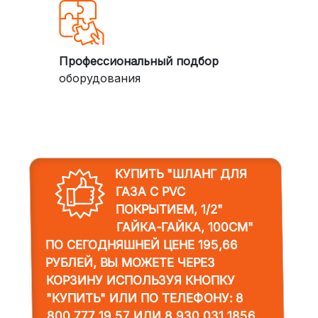
Профессиональный подбор
оборудования
КУПИТЬ "ШЛАНГ ДЛЯ
ГАЗА С PVC
ПОКРЫТИЕМ, 1/2"
ГАЙКА-ГАЙКА, 100СМ"
ПО СЕГОДНЯШНЕЙ ЦЕНЕ 195,66
РУБЛЕЙ, ВЫ МОЖЕТЕ ЧЕРЕЗ
КОРЗИНУ ИСПОЛЬЗУЯ КНОПКУ
"КУПИТЬ" ИЛИ ПО ТЕЛЕФОНУ:
8
800 777 19 57
ИЛИ
8 930 031 1856
.