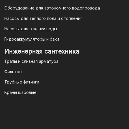
Федерации и Ваши права, как
Оборудование для автономного водопровода
потребителя полностью защищены.
Насосы для теплого пола и отопления
Условия гарантии
Насосы для откачки воды
Для большинства товаров
Гидроаккумуляторы и баки
отопительной техники (котлы, газовые
колонки, тепловентиляторы), после
Инженерная сантехника
монтажа, необходимо вызывать
Трапы и сливная арматура
специалиста из
АВТОРИЗИРОВАННОГО
Фильтры
(ЛИЦЕНЗИРОВАННОГО) СЕРВИСНОГО
Трубные фитинги
ЦЕНТРА на первый запуск
оборудования (пуско-наладочные
Краны шаровые
работы).
Внимание!
Ввод в эксплуатацию
должен осуществляться только