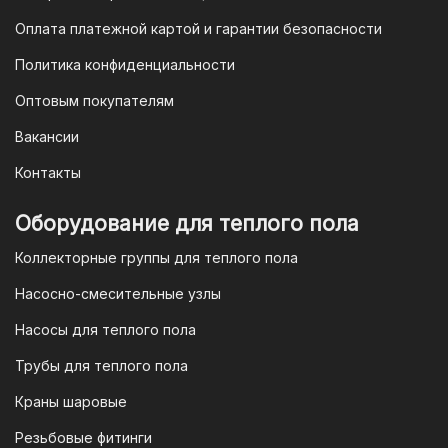
банков.
Оплата платежной картой и гарантии безопасности
3. Оплата по QR-коду
Политика конфиденциальности
Еще один современный способ оплаты
Оптовым покупателям
— это QR-код. После оформления
Вакансии
заказа мы предоставим вам
уникальный QR-код, который можно
Контакты
отсканировать в мобильном
приложении вашего банка. Это быстро,
Оборудование для теплого пола
удобно и безопасно.
Коллекторные группы для теплого пола
4. Безналичная оплата для
Насосно-смесительные узлы
юридических лиц
Насосы для теплого пола
Для наших корпоративных клиентов
мы предлагаем безналичную оплату по
Трубы для теплого пола
счету. После оформления заказа мы
Краны шаровые
выставим вам счет, который можно
оплатить в течение 3 рабочих дней.
Резьбовые фитинги