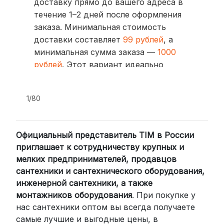
доставку прямо до вашего адреса в
течение 1–2 дней после оформления
заказа. Минимальная стоимость
доставки составляет
99 рублей
, а
минимальная сумма заказа —
1000
рублей
. Этот вариант идеально
подходит для тех, кто ценит скорость
и удобство.
1/80
2. Доставка через транспортные
компании (СДЭК, BoxBerry, DPD)
Официальный представитель TIM в России
Для клиентов из других регионов
приглашает к сотрудничеству крупных и
России мы сотрудничаем с
мелких предпринимателей, продавцов
проверенными транспортными
сантехники и сантехнического оборудования,
компаниями:
инженерной сантехники, а также
СДЭК: Выбирайте доставку до
монтажников оборудования
. При покупке у
нас сантехники оптом вы всегда получаете
пункта выдачи (от 2 дней) или
самые лучшие и выгодные цены, в
курьером до двери (от 3 дней).