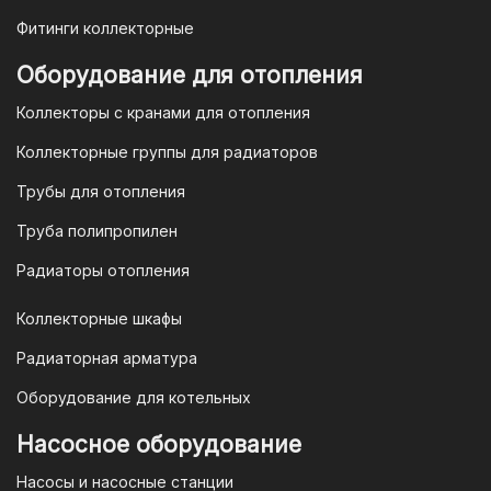
Фитинги коллекторные
Для оплаты заказа по счету для
Оборудование для отопления
организаций и ИП необходимо
Коллекторы с кранами для отопления
связаться с оптовым отделом
продаж по номеру
8-800-777-19-57
Коллекторные группы для радиаторов
или отправить запрос на
Трубы для отопления
электронную почту
vodonos-
opt@mail.ru
Труба полипропилен
Радиаторы отопления
Коллекторные шкафы
Гарантия и условия гарантии
Радиаторная арматура
При покупке товара в интернет-
Оборудование для котельных
магазине "TIM-com Россия" Вы можете
быть уверены в том, что мы действуем
Насосное оборудование
в рамках действующего
Насосы и насосные станции
Законодательства Российской