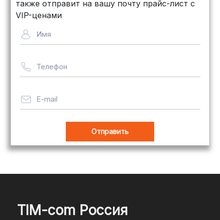
Байкал Сервис: Идеально подходит
также отправит на вашу почту прайс-лист с
для крупногабаритных товаров.
VIP-ценами
Сроки — от 5 дней, стоимость
Имя
рассчитывается индивидуально
Телефон
Важно! Мы заботимся о том, чтобы
ваши товары доставлялись в
целости и сохранности, независимо
E-mail
от их размера.
Оплата заказов
В магазине Tim-com Россия мы
стремимся сделать процесс оплаты
максимально удобным и безопасным
TIM-com Россия
для наших клиентов. Независимо от