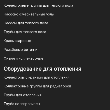
удобно и безопасно.
Коллекторные группы для теплого пола
4. Безналичная оплата для
Насосно-смесительные узлы
юридических лиц
Насосы для теплого пола
Для наших корпоративных клиентов
мы предлагаем безналичную оплату по
Трубы для теплого пола
счету. После оформления заказа мы
Краны шаровые
выставим вам счет, который можно
оплатить в течение 3 рабочих дней.
Резьбовые фитинги
Фитинги коллекторные
Для оплаты заказа по счету для
Оборудование для отопления
организаций и ИП необходимо
Коллекторы с кранами для отопления
связаться с оптовым отделом
продаж по номеру
8-800-777-19-57
Коллекторные группы для радиаторов
или отправить запрос на
Трубы для отопления
электронную почту
vodonos-
opt@mail.ru
Труба полипропилен