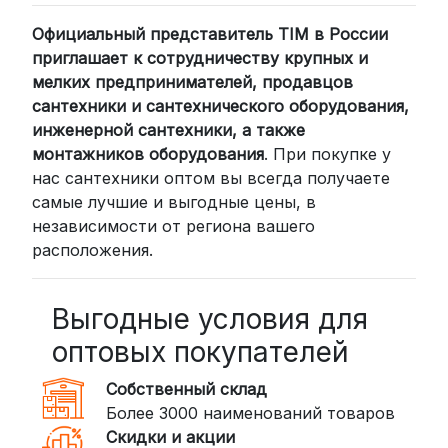
компании (СДЭК, BoxBerry, DPD)
Официальный представитель TIM в России
Для клиентов из других регионов
приглашает к сотрудничеству крупных и
России мы сотрудничаем с
мелких предпринимателей, продавцов
проверенными транспортными
сантехники и сантехнического оборудования,
компаниями:
инженерной сантехники, а также
СДЭК: Выбирайте доставку до
монтажников оборудования
. При покупке у
нас сантехники оптом вы всегда получаете
пункта выдачи (от 2 дней) или
самые лучшие и выгодные цены, в
курьером до двери (от 3 дней).
независимости от региона вашего
Стоимость начинается от
300
расположения.
рублей
BoxBerry: Заказы доставляются до
пунктов выдачи или курьером.
Выгодные условия для
Сроки — от 2 дней, стоимость — от
оптовых покупателей
350 рублей
Собственный склад
DPD: Международная служба
Более 3000 наименований товаров
доставки, которая работает и
Скидки и акции
внутри России. Сроки — от 2 дней,