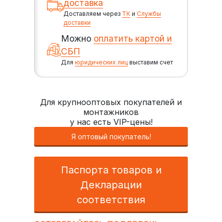
доставка
Доставляем через
ТК
и
Службы
доставки
Можно
оплатить картой и
СБП
Для
юридических лиц
выставим счет
Для крупнооптовых покупателей и
монтажников
у нас есть VIP-цены!
Я оптовый покупатель!
Паспорта товаров и
Декларации
соответствия