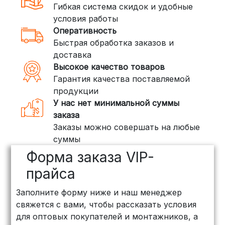
Гибкая система скидок и удобные
стоимость — от
400 рублей
условия работы
Оперативность
3. Доставка крупногабаритных грузов
Быстрая обработка заказов и
(ПЭК, КИТ, Байкал Сервис)
доставка
Если ваш заказ включает большие или
Высокое качество товаров
тяжелые товары, мы рекомендуем
Гарантия качества поставляемой
воспользоваться услугами компаний,
продукции
специализирующихся на доставке
У нас нет минимальной суммы
грузов:
заказа
Заказы можно совершать на любые
ПЭК: Сроки доставки — от 3 до 10
суммы
дней, стоимость рассчитывается
Форма заказа VIP-
индивидуально (минимум
500
рублей
)
прайса
КИТ: Отличный выбор для
Заполните форму ниже и наш менеджер
объемных заказов. Сроки — от 3
свяжется с вами, чтобы рассказать условия
дней, стоимость — от
500 рублей
для оптовых покупателей и монтажников, а