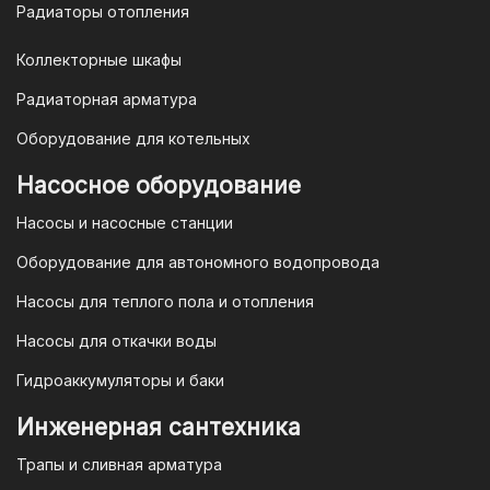
Радиаторы отопления
Коллекторные шкафы
Гарантия и условия гарантии
Радиаторная арматура
При покупке товара в интернет-
Оборудование для котельных
магазине "TIM-com Россия" Вы можете
быть уверены в том, что мы действуем
Насосное оборудование
в рамках действующего
Насосы и насосные станции
Законодательства Российской
Федерации и Ваши права, как
Оборудование для автономного водопровода
потребителя полностью защищены.
Насосы для теплого пола и отопления
Условия гарантии
Насосы для откачки воды
Для большинства товаров
Гидроаккумуляторы и баки
отопительной техники (котлы, газовые
колонки, тепловентиляторы), после
Инженерная сантехника
монтажа, необходимо вызывать
Трапы и сливная арматура
специалиста из