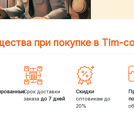
ества при покупке в Tim-c
ированные
Срок доставки
Скидки
П
заказа
до 7 дней
оптовикам до
п
20%
об