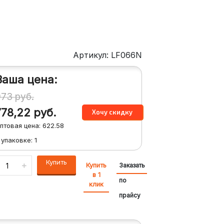
Артикул: LF066N
Ваша цена:
973
руб.
778,22
руб.
птовая цена:
622.58
 упаковке:
1
Купить
Купить
Заказать
в 1
по
клик
прайсу