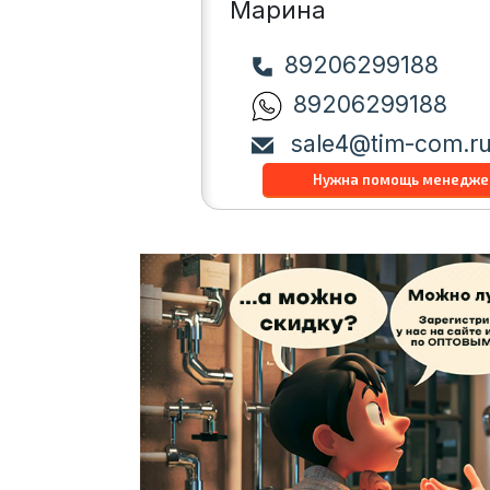
Марина
89206299188
89206299188
sale4@tim-com.r