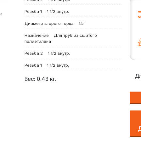
Резьба 1
1 1/2 внутр.
!
Диаметр второго торца
1.5
Назначение
Для труб из сшитого
полиэтилена
Резьба 2
1 1/2 внутр.
Резьба 1
1 1/2 внутр.
Дл
Вес:
0.43
кг.