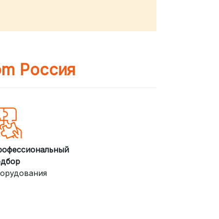
om Россия
рофессиональный
одбор
орудования