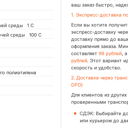
ваш заказ быстро, наде
1. Экспресс-доставка п
Если вы хотите получит
очей среды
1
С
экспресс-доставку чере
бочей среды
100
С
доставку прямо до ваше
оформления заказа. Ми
составляет
99 рублей
, 
рублей
. Этот вариант и
скорость и удобство.
го полиэтилена
2. Доставка через тран
DPD)
Для клиентов из других
проверенными транспо
СДЭК: Выбирайте до
или курьером до две
начинается от
300 р