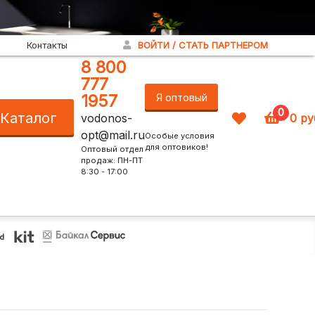
Контакты
ВОЙТИ / СТАТЬ ПАРТНЕРОМ
8 800
777
1957
Я оптовый
0
Каталог
vodonos-
0
ру
покупатель!
opt@mail.ru
Особые условия
для оптовиков!
Оптовый отдел
продаж: ПН-ПТ
8:30 - 17:00