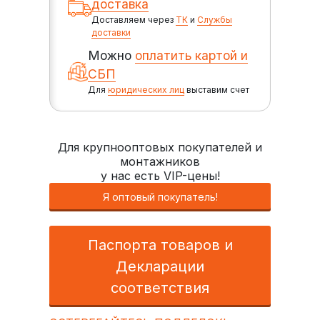
доставка
Доставляем через
ТК
и
Службы
доставки
Можно
оплатить картой и
СБП
Для
юридических лиц
выставим счет
Для крупнооптовых покупателей и
монтажников
у нас есть VIP-цены!
Я оптовый покупатель!
Паспорта товаров и
Декларации
соответствия