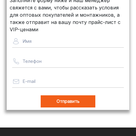
Заполните форму ниже и наш менеджер
объемных заказов. Сроки — от 3
свяжется с вами, чтобы рассказать условия
дней, стоимость — от
500 рублей
для оптовых покупателей и монтажников, а
Байкал Сервис: Идеально подходит
также отправит на вашу почту прайс-лист с
для крупногабаритных товаров.
VIP-ценами
Сроки — от 5 дней, стоимость
Имя
рассчитывается индивидуально
Телефон
Важно! Мы заботимся о том, чтобы
ваши товары доставлялись в
целости и сохранности, независимо
E-mail
от их размера.
Оплата заказов
В магазине Tim-com Россия мы