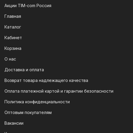
платежей (СПБ)
Акции TIM-com Россия
Мы следим за современными
Главная
технологиями, поэтому предлагаем
Каталог
вам возможность оплатить заказ через
систему быстрых платежей (СПБ).
Кабинет
После оформления заказа вам будет
Корзина
предоставлен QR-код. Просто
отсканируйте его в мобильном
О нас
приложении вашего банка — и оплата
Доставка и оплата
будет завершена. Этот способ
Возврат товара надлежащего качества
доступен для большинства российских
банков.
Оплата платежной картой и гарантии безопасности
3. Оплата по QR-коду
Политика конфиденциальности
Еще один современный способ оплаты
Оптовым покупателям
— это QR-код. После оформления
Вакансии
заказа мы предоставим вам
уникальный QR-код, который можно