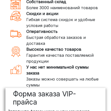
Собственный склад
DPD: Международная служба
Более 3000 наименований товаров
доставки, которая работает и
Скидки и акции
внутри России. Сроки — от 2 дней,
Гибкая система скидок и удобные
стоимость — от
400 рублей
условия работы
Оперативность
3. Доставка крупногабаритных грузов
Быстрая обработка заказов и
(ПЭК, КИТ, Байкал Сервис)
доставка
Если ваш заказ включает большие или
Высокое качество товаров
тяжелые товары, мы рекомендуем
Гарантия качества поставляемой
воспользоваться услугами компаний,
продукции
специализирующихся на доставке
У нас нет минимальной суммы
грузов:
заказа
Заказы можно совершать на любые
ПЭК: Сроки доставки — от 3 до 10
суммы
дней, стоимость рассчитывается
Форма заказа VIP-
индивидуально (минимум
500
рублей
)
прайса
КИТ: Отличный выбор для