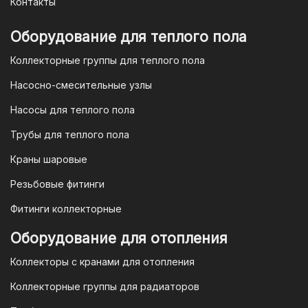
Контакты
отсканировать в мобильном
приложении вашего банка. Это быстро,
Оборудование для теплого пола
удобно и безопасно.
Коллекторные группы для теплого пола
4. Безналичная оплата для
Насосно-смесительные узлы
юридических лиц
Насосы для теплого пола
Для наших корпоративных клиентов
мы предлагаем безналичную оплату по
Трубы для теплого пола
счету. После оформления заказа мы
Краны шаровые
выставим вам счет, который можно
оплатить в течение 3 рабочих дней.
Резьбовые фитинги
Фитинги коллекторные
Для оплаты заказа по счету для
Оборудование для отопления
организаций и ИП необходимо
Коллекторы с кранами для отопления
связаться с оптовым отделом
продаж по номеру
8-800-777-19-57
Коллекторные группы для радиаторов
или отправить запрос на