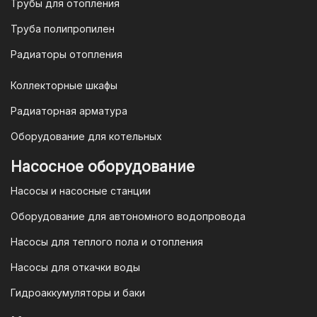
Трубы для отопления
электронную почту
vodonos-
opt@mail.ru
Труба полипропилен
Радиаторы отопления
Коллекторные шкафы
Гарантия и условия гарантии
Радиаторная арматура
При покупке товара в интернет-
Оборудование для котельных
магазине "TIM-com Россия" Вы можете
быть уверены в том, что мы действуем
Насосное оборудование
в рамках действующего
Насосы и насосные станции
Законодательства Российской
Федерации и Ваши права, как
Оборудование для автономного водопровода
потребителя полностью защищены.
Насосы для теплого пола и отопления
Условия гарантии
Насосы для откачки воды
Для большинства товаров
Гидроаккумуляторы и баки
отопительной техники (котлы, газовые
колонки, тепловентиляторы), после