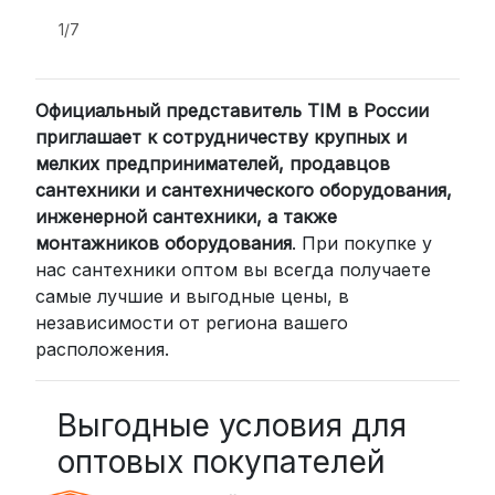
и удобство.
1/7
2. Доставка через транспортные
компании (СДЭК, BoxBerry, DPD)
Официальный представитель TIM в России
Для клиентов из других регионов
приглашает к сотрудничеству крупных и
России мы сотрудничаем с
мелких предпринимателей, продавцов
проверенными транспортными
сантехники и сантехнического оборудования,
компаниями:
инженерной сантехники, а также
СДЭК: Выбирайте доставку до
монтажников оборудования
. При покупке у
нас сантехники оптом вы всегда получаете
пункта выдачи (от 2 дней) или
самые лучшие и выгодные цены, в
курьером до двери (от 3 дней).
независимости от региона вашего
Стоимость начинается от
300
расположения.
рублей
BoxBerry: Заказы доставляются до
пунктов выдачи или курьером.
Выгодные условия для
Сроки — от 2 дней, стоимость — от
оптовых покупателей
350 рублей