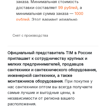
заказа. Минимальная стоимость
доставки составляет
99 рублей
, а
минимальная сумма заказа —
1000
рублей
. Этот вариант идеально
подходит для тех, кто ценит скорость
и удобство.
Снят с производства
2. Доставка через транспортные
компании (СДЭК, BoxBerry, DPD)
Официальный представитель TIM в России
Для клиентов из других регионов
приглашает к сотрудничеству крупных и
России мы сотрудничаем с
мелких предпринимателей, продавцов
проверенными транспортными
сантехники и сантехнического оборудования,
компаниями:
инженерной сантехники, а также
СДЭК: Выбирайте доставку до
монтажников оборудования
. При покупке у
нас сантехники оптом вы всегда получаете
пункта выдачи (от 2 дней) или
самые лучшие и выгодные цены, в
курьером до двери (от 3 дней).
независимости от региона вашего
Стоимость начинается от
300
расположения.
рублей