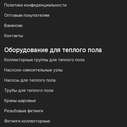
3. Оплата по QR-коду
Политика конфиденциальности
Еще один современный способ оплаты
Оптовым покупателям
— это QR-код. После оформления
Вакансии
заказа мы предоставим вам
уникальный QR-код, который можно
Контакты
отсканировать в мобильном
приложении вашего банка. Это быстро,
Оборудование для теплого пола
удобно и безопасно.
Коллекторные группы для теплого пола
4. Безналичная оплата для
Насосно-смесительные узлы
юридических лиц
Насосы для теплого пола
Для наших корпоративных клиентов
мы предлагаем безналичную оплату по
Трубы для теплого пола
счету. После оформления заказа мы
Краны шаровые
выставим вам счет, который можно
оплатить в течение 3 рабочих дней.
Резьбовые фитинги
Фитинги коллекторные