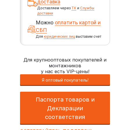
доставка
Доставляем через
ТК
и
Службы
доставки
Можно
оплатить картой и
СБП
Для
юридических лиц
выставим счет
Для крупнооптовых покупателей и
монтажников
у нас есть VIP-цены!
Я оптовый покупатель!
Паспорта товаров и
Декларации
соответствия