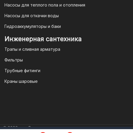
потребителя полностью защищены.
Насосы для теплого пола и отопления
Условия гарантии
Насосы для откачки воды
Для большинства товаров
Гидроаккумуляторы и баки
отопительной техники (котлы, газовые
колонки, тепловентиляторы), после
Инженерная сантехника
монтажа, необходимо вызывать
Трапы и сливная арматура
специалиста из
АВТОРИЗИРОВАННОГО
Фильтры
(ЛИЦЕНЗИРОВАННОГО) СЕРВИСНОГО
Трубные фитинги
ЦЕНТРА на первый запуск
оборудования (пуско-наладочные
Краны шаровые
работы).
Внимание!
Ввод в эксплуатацию
должен осуществляться только
авторизированными
© 2026 год. Все права защищены.
специалистами сервисного центра.