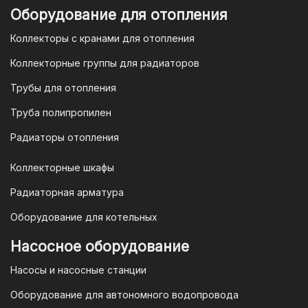
Для оплаты заказа по счету для
Оборудование для отопления
организаций и ИП необходимо
Коллекторы с кранами для отопления
связаться с оптовым отделом
продаж по номеру
8-800-777-19-57
Коллекторные группы для радиаторов
или отправить запрос на
Трубы для отопления
электронную почту
vodonos-
opt@mail.ru
Труба полипропилен
Радиаторы отопления
Коллекторные шкафы
Гарантия и условия гарантии
Радиаторная арматура
При покупке товара в интернет-
Оборудование для котельных
магазине "TIM-com Россия" Вы можете
быть уверены в том, что мы действуем
Насосное оборудование
в рамках действующего
Насосы и насосные станции
Законодательства Российской
Федерации и Ваши права, как
Оборудование для автономного водопровода