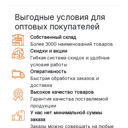
BoxBerry: Заказы доставляются до
пунктов выдачи или курьером.
Выгодные условия для
Сроки — от 2 дней, стоимость — от
оптовых покупателей
350 рублей
Собственный склад
DPD: Международная служба
Более 3000 наименований товаров
доставки, которая работает и
Скидки и акции
внутри России. Сроки — от 2 дней,
Гибкая система скидок и удобные
стоимость — от
400 рублей
условия работы
Оперативность
3. Доставка крупногабаритных грузов
Быстрая обработка заказов и
(ПЭК, КИТ, Байкал Сервис)
доставка
Если ваш заказ включает большие или
Высокое качество товаров
тяжелые товары, мы рекомендуем
Гарантия качества поставляемой
воспользоваться услугами компаний,
продукции
специализирующихся на доставке
У нас нет минимальной суммы
грузов:
заказа
Заказы можно совершать на любые