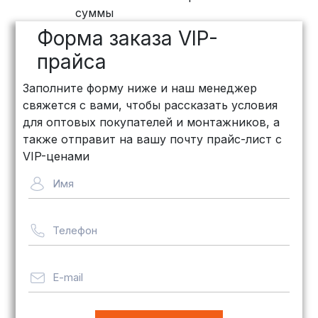
ПЭК: Сроки доставки — от 3 до 10
суммы
дней, стоимость рассчитывается
Форма заказа VIP-
индивидуально (минимум
500
рублей
)
прайса
КИТ: Отличный выбор для
Заполните форму ниже и наш менеджер
объемных заказов. Сроки — от 3
свяжется с вами, чтобы рассказать условия
дней, стоимость — от
500 рублей
для оптовых покупателей и монтажников, а
Байкал Сервис: Идеально подходит
также отправит на вашу почту прайс-лист с
для крупногабаритных товаров.
VIP-ценами
Сроки — от 5 дней, стоимость
Имя
рассчитывается индивидуально
Телефон
Важно! Мы заботимся о том, чтобы
ваши товары доставлялись в
целости и сохранности, независимо
E-mail
от их размера.