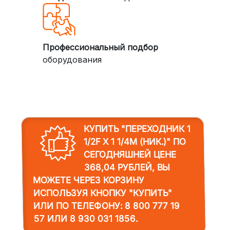
Профессиональный подбор
оборудования
КУПИТЬ "ПЕРЕХОДНИК 1
1/2F Х 1 1/4M (НИК.)"
ПО
СЕГОДНЯШНЕЙ ЦЕНЕ
368,04 РУБЛЕЙ, ВЫ
МОЖЕТЕ ЧЕРЕЗ КОРЗИНУ
ИСПОЛЬЗУЯ КНОПКУ "КУПИТЬ"
ИЛИ ПО ТЕЛЕФОНУ:
8 800 777 19
57
ИЛИ
8 930 031 1856
.