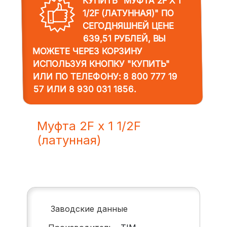
КУПИТЬ "МУФТА 2F Х 1
1/2F (ЛАТУННАЯ)"
ПО
СЕГОДНЯШНЕЙ ЦЕНЕ
639,51 РУБЛЕЙ, ВЫ
МОЖЕТЕ ЧЕРЕЗ КОРЗИНУ
ИСПОЛЬЗУЯ КНОПКУ "КУПИТЬ"
ИЛИ ПО ТЕЛЕФОНУ:
8 800 777 19
57
ИЛИ
8 930 031 1856
.
Муфта 2F х 1 1/2F
(латунная)
Заводские данные