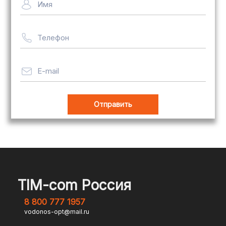
Имя
рассчитывается индивидуально
Телефон
Важно! Мы заботимся о том, чтобы
ваши товары доставлялись в
целости и сохранности, независимо
E-mail
от их размера.
Оплата заказов
В магазине Tim-com Россия мы
стремимся сделать процесс оплаты
максимально удобным и безопасным
TIM-com Россия
для наших клиентов. Независимо от
8 800 777 1957
того, являетесь ли вы физическим или
vodonos-opt@mail.ru
юридическим лицом, у вас есть