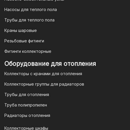
юридических лиц
Насосы для теплого пола
Для наших корпоративных клиентов
мы предлагаем безналичную оплату по
Трубы для теплого пола
счету. После оформления заказа мы
Краны шаровые
выставим вам счет, который можно
оплатить в течение 3 рабочих дней.
Резьбовые фитинги
Фитинги коллекторные
Для оплаты заказа по счету для
Оборудование для отопления
организаций и ИП необходимо
Коллекторы с кранами для отопления
связаться с оптовым отделом
продаж по номеру
8-800-777-19-57
Коллекторные группы для радиаторов
или отправить запрос на
Трубы для отопления
электронную почту
vodonos-
opt@mail.ru
Труба полипропилен
Радиаторы отопления
Коллекторные шкафы