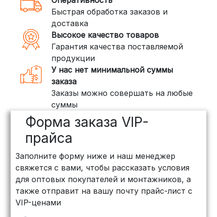
3. Доставка крупногабаритных грузов
Быстрая обработка заказов и
(ПЭК, КИТ, Байкал Сервис)
доставка
Если ваш заказ включает большие или
Высокое качество товаров
тяжелые товары, мы рекомендуем
Гарантия качества поставляемой
воспользоваться услугами компаний,
продукции
специализирующихся на доставке
У нас нет минимальной суммы
грузов:
заказа
Заказы можно совершать на любые
ПЭК: Сроки доставки — от 3 до 10
суммы
дней, стоимость рассчитывается
Форма заказа VIP-
индивидуально (минимум
500
рублей
)
прайса
КИТ: Отличный выбор для
Заполните форму ниже и наш менеджер
объемных заказов. Сроки — от 3
свяжется с вами, чтобы рассказать условия
дней, стоимость — от
500 рублей
для оптовых покупателей и монтажников, а
Байкал Сервис: Идеально подходит
также отправит на вашу почту прайс-лист с
для крупногабаритных товаров.
VIP-ценами
Сроки — от 5 дней, стоимость