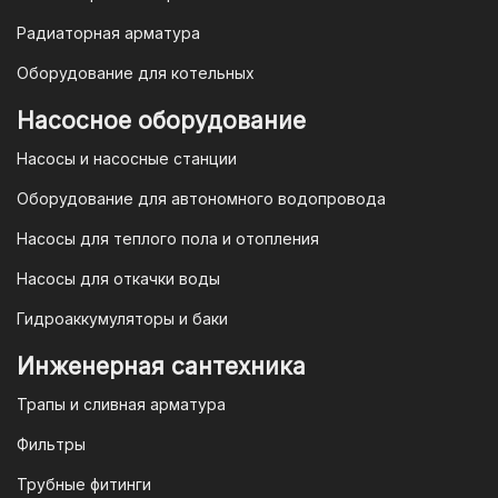
Гарантия и условия гарантии
Радиаторная арматура
При покупке товара в интернет-
Оборудование для котельных
магазине "TIM-com Россия" Вы можете
быть уверены в том, что мы действуем
Насосное оборудование
в рамках действующего
Насосы и насосные станции
Законодательства Российской
Федерации и Ваши права, как
Оборудование для автономного водопровода
потребителя полностью защищены.
Насосы для теплого пола и отопления
Условия гарантии
Насосы для откачки воды
Для большинства товаров
Гидроаккумуляторы и баки
отопительной техники (котлы, газовые
колонки, тепловентиляторы), после
Инженерная сантехника
монтажа, необходимо вызывать
Трапы и сливная арматура
специалиста из
АВТОРИЗИРОВАННОГО
Фильтры
(ЛИЦЕНЗИРОВАННОГО) СЕРВИСНОГО
Трубные фитинги
ЦЕНТРА на первый запуск