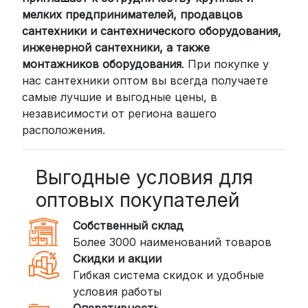
России мы сотрудничаем с
мелких предпринимателей, продавцов
проверенными транспортными
сантехники и сантехнического оборудования,
компаниями:
инженерной сантехники, а также
СДЭК: Выбирайте доставку до
монтажников оборудования
. При покупке у
нас сантехники оптом вы всегда получаете
пункта выдачи (от 2 дней) или
самые лучшие и выгодные цены, в
курьером до двери (от 3 дней).
независимости от региона вашего
Стоимость начинается от
300
расположения.
рублей
BoxBerry: Заказы доставляются до
пунктов выдачи или курьером.
Выгодные условия для
Сроки — от 2 дней, стоимость — от
оптовых покупателей
350 рублей
Собственный склад
DPD: Международная служба
Более 3000 наименований товаров
доставки, которая работает и
Скидки и акции
внутри России. Сроки — от 2 дней,
Гибкая система скидок и удобные
стоимость — от
400 рублей
условия работы
Оперативность