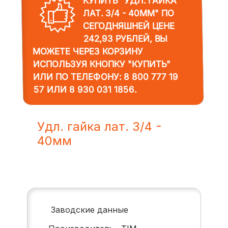
КУПИТЬ "УДЛ. ГАЙКА
ЛАТ. 3/4 - 40ММ"
ПО
СЕГОДНЯШНЕЙ ЦЕНЕ
242,93 РУБЛЕЙ, ВЫ
МОЖЕТЕ ЧЕРЕЗ КОРЗИНУ
ИСПОЛЬЗУЯ КНОПКУ "КУПИТЬ"
ИЛИ ПО ТЕЛЕФОНУ:
8 800 777 19
57
ИЛИ
8 930 031 1856
.
Удл. гайка лат. 3/4 -
40мм
Заводские данные