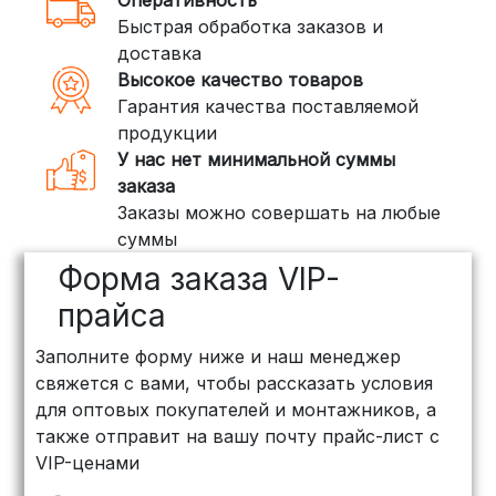
3. Доставка крупногабаритных грузов
Быстрая обработка заказов и
(ПЭК, КИТ, Байкал Сервис)
доставка
Если ваш заказ включает большие или
Высокое качество товаров
тяжелые товары, мы рекомендуем
Гарантия качества поставляемой
воспользоваться услугами компаний,
продукции
специализирующихся на доставке
У нас нет минимальной суммы
грузов:
заказа
Заказы можно совершать на любые
ПЭК: Сроки доставки — от 3 до 10
суммы
дней, стоимость рассчитывается
Форма заказа VIP-
индивидуально (минимум
500
рублей
)
прайса
КИТ: Отличный выбор для
Заполните форму ниже и наш менеджер
объемных заказов. Сроки — от 3
свяжется с вами, чтобы рассказать условия
дней, стоимость — от
500 рублей
для оптовых покупателей и монтажников, а
Байкал Сервис: Идеально подходит
также отправит на вашу почту прайс-лист с
для крупногабаритных товаров.
VIP-ценами
Сроки — от 5 дней, стоимость