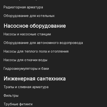
Гарантия и условия гарантии
Радиаторная арматура
При покупке товара в интернет-
Оборудование для котельных
магазине "TIM-com Россия" Вы можете
быть уверены в том, что мы действуем
Насосное оборудование
в рамках действующего
Насосы и насосные станции
Законодательства Российской
Федерации и Ваши права, как
Оборудование для автономного водопровода
потребителя полностью защищены.
Насосы для теплого пола и отопления
Условия гарантии
Насосы для откачки воды
Для большинства товаров
Гидроаккумуляторы и баки
отопительной техники (котлы, газовые
колонки, тепловентиляторы), после
Инженерная сантехника
монтажа, необходимо вызывать
Трапы и сливная арматура
специалиста из
АВТОРИЗИРОВАННОГО
Фильтры
(ЛИЦЕНЗИРОВАННОГО) СЕРВИСНОГО
Трубные фитинги
ЦЕНТРА на первый запуск