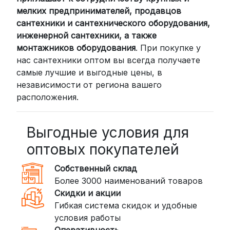
России мы сотрудничаем с
мелких предпринимателей, продавцов
проверенными транспортными
сантехники и сантехнического оборудования,
компаниями:
инженерной сантехники, а также
СДЭК: Выбирайте доставку до
монтажников оборудования
. При покупке у
нас сантехники оптом вы всегда получаете
пункта выдачи (от 2 дней) или
самые лучшие и выгодные цены, в
курьером до двери (от 3 дней).
независимости от региона вашего
Стоимость начинается от
300
расположения.
рублей
BoxBerry: Заказы доставляются до
пунктов выдачи или курьером.
Выгодные условия для
Сроки — от 2 дней, стоимость — от
оптовых покупателей
350 рублей
Собственный склад
DPD: Международная служба
Более 3000 наименований товаров
доставки, которая работает и
Скидки и акции
внутри России. Сроки — от 2 дней,
Гибкая система скидок и удобные
стоимость — от
400 рублей
условия работы
Оперативность