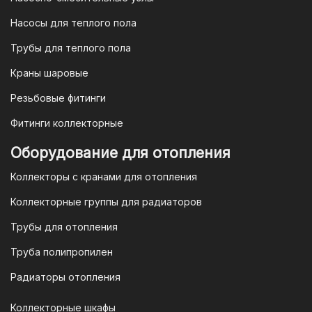
юридических лиц
Насосы для теплого пола
Для наших корпоративных клиентов
мы предлагаем безналичную оплату по
Трубы для теплого пола
счету. После оформления заказа мы
Краны шаровые
выставим вам счет, который можно
оплатить в течение 3 рабочих дней.
Резьбовые фитинги
Фитинги коллекторные
Для оплаты заказа по счету для
Оборудование для отопления
организаций и ИП необходимо
Коллекторы с кранами для отопления
связаться с оптовым отделом
продаж по номеру
8-800-777-19-57
Коллекторные группы для радиаторов
или отправить запрос на
Трубы для отопления
электронную почту
vodonos-
opt@mail.ru
Труба полипропилен
Радиаторы отопления
Коллекторные шкафы