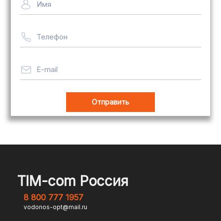
Имя
рассчитывается индивидуально
Телефон
Важно! Мы заботимся о том, чтобы
ваши товары доставлялись в
целости и сохранности, независимо
E-mail
от их размера.
Оплата заказов
В магазине Tim-com Россия мы
стремимся сделать процесс оплаты
максимально удобным и безопасным
TIM-com Россия
для наших клиентов. Независимо от
8 800 777 1957
того, являетесь ли вы физическим или
vodonos-opt@mail.ru
юридическим лицом, у вас есть