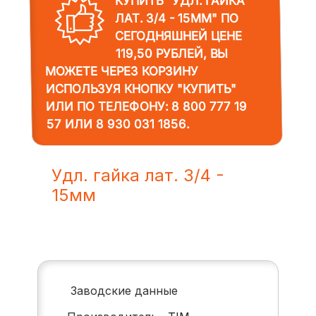
КУПИТЬ "УДЛ. ГАЙКА
ЛАТ. 3/4 - 15ММ"
ПО
СЕГОДНЯШНЕЙ ЦЕНЕ
119,50 РУБЛЕЙ, ВЫ
МОЖЕТЕ ЧЕРЕЗ КОРЗИНУ
ИСПОЛЬЗУЯ КНОПКУ "КУПИТЬ"
ИЛИ ПО ТЕЛЕФОНУ:
8 800 777 19
57
ИЛИ
8 930 031 1856
.
Удл. гайка лат. 3/4 -
15мм
Заводские данные