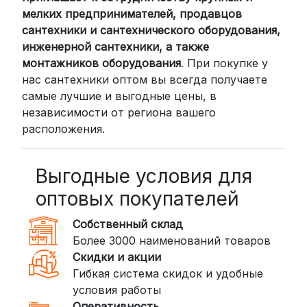
России мы сотрудничаем с
мелких предпринимателей, продавцов
проверенными транспортными
сантехники и сантехнического оборудования,
компаниями:
инженерной сантехники, а также
монтажников оборудования
СДЭК: Выбирайте доставку до
. При покупке у
нас сантехники оптом вы всегда получаете
пункта выдачи (от 2 дней) или
самые лучшие и выгодные цены, в
курьером до двери (от 3 дней).
независимости от региона вашего
Стоимость начинается от
300
расположения.
рублей
BoxBerry: Заказы доставляются до
Выгодные условия для
пунктов выдачи или курьером.
Сроки — от 2 дней, стоимость — от
оптовых покупателей
350 рублей
Собственный склад
DPD: Международная служба
Более 3000 наименований товаров
доставки, которая работает и
Скидки и акции
внутри России. Сроки — от 2 дней,
Гибкая система скидок и удобные
стоимость — от
400 рублей
условия работы
Оперативность