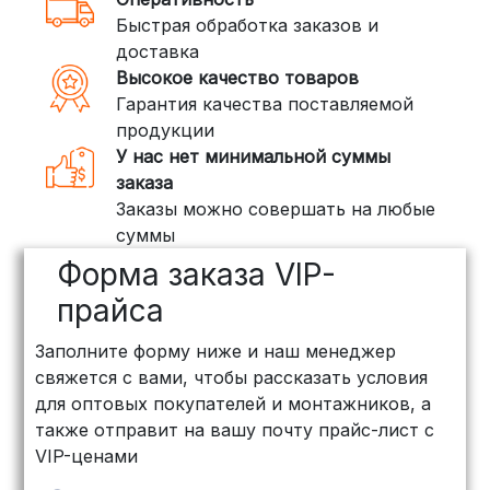
3. Доставка крупногабаритных грузов
Быстрая обработка заказов и
(ПЭК, КИТ, Байкал Сервис)
доставка
Если ваш заказ включает большие или
Высокое качество товаров
тяжелые товары, мы рекомендуем
Гарантия качества поставляемой
воспользоваться услугами компаний,
продукции
специализирующихся на доставке
У нас нет минимальной суммы
грузов:
заказа
Заказы можно совершать на любые
ПЭК: Сроки доставки — от 3 до 10
суммы
дней, стоимость рассчитывается
Форма заказа VIP-
индивидуально (минимум
500
рублей
)
прайса
КИТ: Отличный выбор для
Заполните форму ниже и наш менеджер
объемных заказов. Сроки — от 3
свяжется с вами, чтобы рассказать условия
дней, стоимость — от
500 рублей
для оптовых покупателей и монтажников, а
Байкал Сервис: Идеально подходит
также отправит на вашу почту прайс-лист с
для крупногабаритных товаров.
VIP-ценами
Сроки — от 5 дней, стоимость