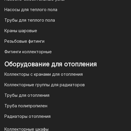
юридических лиц
Насосы для теплого пола
Для наших корпоративных клиентов
мы предлагаем безналичную оплату по
Трубы для теплого пола
счету. После оформления заказа мы
Краны шаровые
выставим вам счет, который можно
оплатить в течение 3 рабочих дней.
Резьбовые фитинги
Фитинги коллекторные
Для оплаты заказа по счету для
Оборудование для отопления
организаций и ИП необходимо
Коллекторы с кранами для отопления
связаться с оптовым отделом
продаж по номеру
8-800-777-19-57
Коллекторные группы для радиаторов
или отправить запрос на
Трубы для отопления
электронную почту
vodonos-
opt@mail.ru
Труба полипропилен
Радиаторы отопления
Коллекторные шкафы