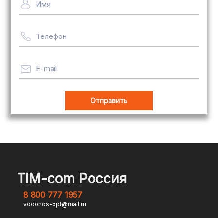
Имя
рассчитывается индивидуально
Телефон
Важно! Мы заботимся о том, чтобы
ваши товары доставлялись в
целости и сохранности, независимо
E-mail
от их размера.
Оплата заказов
В магазине Tim-com Россия мы
стремимся сделать процесс оплаты
максимально удобным и безопасным
TIM-com Россия
для наших клиентов. Независимо от
8 800 777 1957
того, являетесь ли вы физическим или
vodonos-opt@mail.ru
юридическим лицом, у вас есть