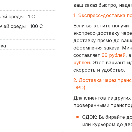
ваш заказ быстро, наде
1. Экспресс-доставка п
очей среды
1
С
Если вы хотите получит
бочей среды
100
С
экспресс-доставку чере
доставку прямо до ваше
йка
оформления заказа. Ми
составляет
99 рублей
, 
рублей
. Этот вариант и
скорость и удобство.
2. Доставка через тран
DPD)
Для клиентов из других
проверенными транспо
СДЭК: Выбирайте до
или курьером до две
начинается от
300 р