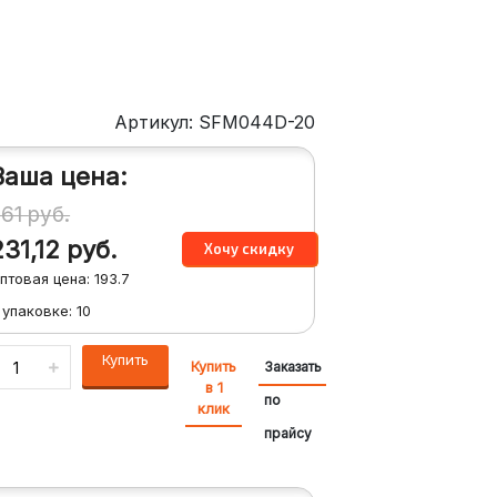
Артикул: SFM044D-20
Ваша цена:
261
руб.
231,12
руб.
птовая цена:
193.7
 упаковке:
10
Купить
Купить
Заказать
в 1
по
клик
прайсу