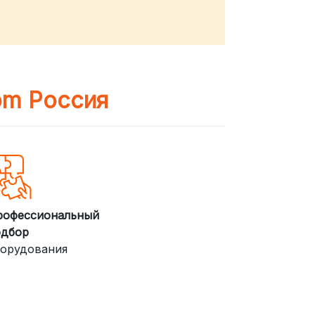
om Россия
рофессиональный
одбор
орудования