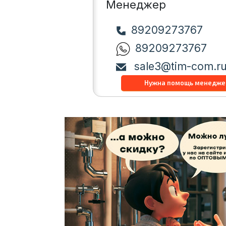
Менеджер
89209273767
89209273767
sale3@tim-com.r