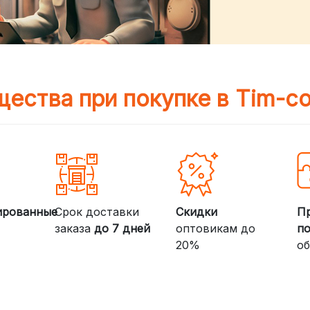
ества при покупке в Tim-c
ированные
Срок доставки
Скидки
П
заказа
до 7 дней
оптовикам до
п
20%
об