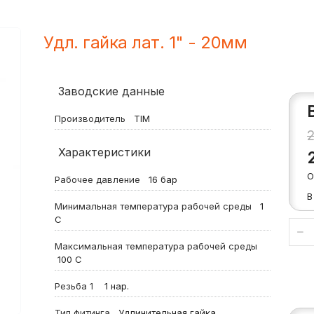
Удл. гайка лат. 1" - 20мм
Заводские данные
Производитель
TIM
Характеристики
О
Рабочее давление
16
бар
В
Минимальная температура рабочей среды
1
С
Максимальная температура рабочей среды
100
С
Резьба 1
1 нар.
Тип фитинга
Удлинительная гайка