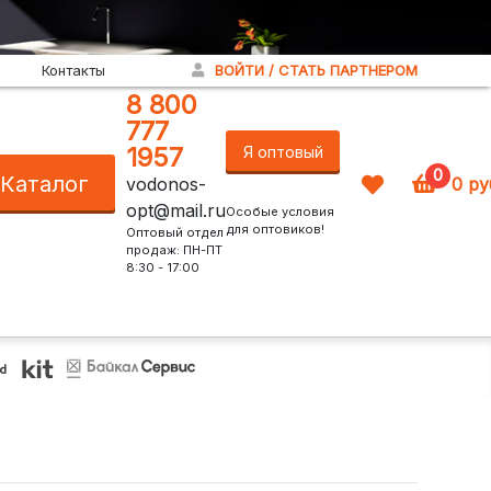
Контакты
ВОЙТИ / СТАТЬ ПАРТНЕРОМ
8 800
777
1957
Я оптовый
0
Каталог
vodonos-
0
ру
покупатель!
opt@mail.ru
Особые условия
для оптовиков!
Оптовый отдел
продаж: ПН-ПТ
8:30 - 17:00