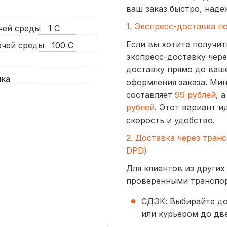
ваш заказ быстро, наде
1. Экспресс-доставка п
очей среды
1
С
Если вы хотите получит
бочей среды
100
С
экспресс-доставку чере
доставку прямо до ваше
йка
оформления заказа. Ми
составляет
99 рублей
, 
рублей
. Этот вариант и
скорость и удобство.
2. Доставка через тран
DPD)
Для клиентов из других
проверенными транспо
СДЭК: Выбирайте до
или курьером до две
начинается от
300 р