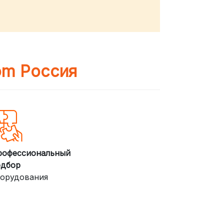
om Россия
рофессиональный
одбор
орудования