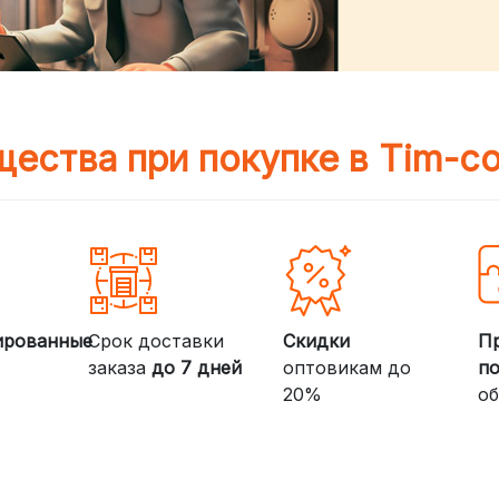
ества при покупке в Tim-c
ированные
Срок доставки
Скидки
П
заказа
до 7 дней
оптовикам до
п
20%
об