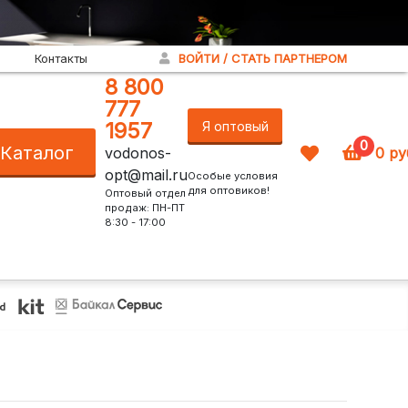
Контакты
ВОЙТИ / СТАТЬ ПАРТНЕРОМ
8 800
777
1957
Я оптовый
0
Каталог
vodonos-
0
ру
покупатель!
opt@mail.ru
Особые условия
для оптовиков!
Оптовый отдел
продаж: ПН-ПТ
8:30 - 17:00