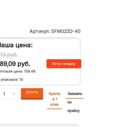
Артикул: SFM022D-40
Ваша цена:
213
руб.
189,09
руб.
птовая цена:
158.48
 упаковке:
10
Купить
Купить
Заказать
в 1
по
клик
прайсу