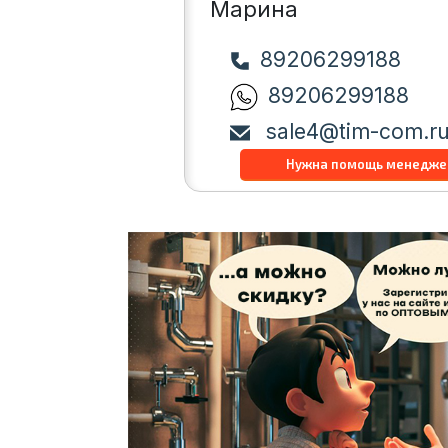
Марина
89206299188
89206299188
sale4@tim-com.r