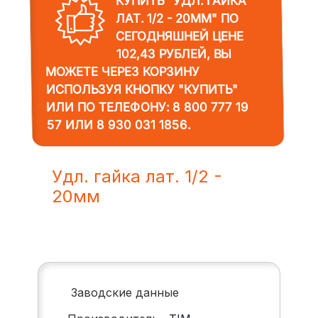
КУПИТЬ "УДЛ. ГАЙКА
ЛАТ. 1/2 - 20ММ"
ПО
СЕГОДНЯШНЕЙ ЦЕНЕ
102,43 РУБЛЕЙ, ВЫ
МОЖЕТЕ ЧЕРЕЗ КОРЗИНУ
ИСПОЛЬЗУЯ КНОПКУ "КУПИТЬ"
ИЛИ ПО ТЕЛЕФОНУ:
8 800 777 19
57
ИЛИ
8 930 031 1856
.
Удл. гайка лат. 1/2 -
20мм
Заводские данные