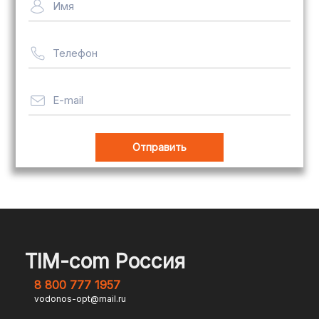
Имя
рассчитывается индивидуально
Телефон
Важно! Мы заботимся о том, чтобы
ваши товары доставлялись в
целости и сохранности, независимо
E-mail
от их размера.
Оплата заказов
В магазине Tim-com Россия мы
стремимся сделать процесс оплаты
максимально удобным и безопасным
TIM-com Россия
для наших клиентов. Независимо от
8 800 777 1957
того, являетесь ли вы физическим или
vodonos-opt@mail.ru
юридическим лицом, у вас есть