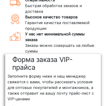
3. Доставка крупногабаритных грузов
Быстрая обработка заказов и
(ПЭК, КИТ, Байкал Сервис)
доставка
Если ваш заказ включает большие или
Высокое качество товаров
тяжелые товары, мы рекомендуем
Гарантия качества поставляемой
воспользоваться услугами компаний,
продукции
специализирующихся на доставке
У нас нет минимальной суммы
грузов:
заказа
Заказы можно совершать на любые
ПЭК: Сроки доставки — от 3 до 10
суммы
дней, стоимость рассчитывается
Форма заказа VIP-
индивидуально (минимум
500
рублей
)
прайса
КИТ: Отличный выбор для
Заполните форму ниже и наш менеджер
объемных заказов. Сроки — от 3
свяжется с вами, чтобы рассказать условия
дней, стоимость — от
500 рублей
для оптовых покупателей и монтажников, а
Байкал Сервис: Идеально подходит
также отправит на вашу почту прайс-лист с
для крупногабаритных товаров.
VIP-ценами
Сроки — от 5 дней, стоимость