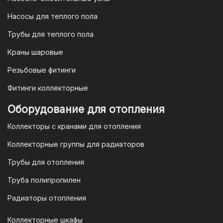
юридических лиц
Насосы для теплого пола
Для наших корпоративных клиентов
мы предлагаем безналичную оплату по
Трубы для теплого пола
счету. После оформления заказа мы
Краны шаровые
выставим вам счет, который можно
оплатить в течение 3 рабочих дней.
Резьбовые фитинги
Фитинги коллекторные
Для оплаты заказа по счету для
Оборудование для отопления
организаций и ИП необходимо
Коллекторы с кранами для отопления
связаться с оптовым отделом
продаж по номеру
8-800-777-19-57
Коллекторные группы для радиаторов
или отправить запрос на
Трубы для отопления
электронную почту
vodonos-
opt@mail.ru
Труба полипропилен
Радиаторы отопления
Коллекторные шкафы