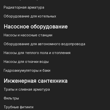
Гарантия и условия гарантии
Радиаторная арматура
При покупке товара в интернет-
Оборудование для котельных
магазине "TIM-com Россия" Вы можете
быть уверены в том, что мы действуем
Насосное оборудование
в рамках действующего
Насосы и насосные станции
Законодательства Российской
Федерации и Ваши права, как
Оборудование для автономного водопровода
потребителя полностью защищены.
Насосы для теплого пола и отопления
Условия гарантии
Насосы для откачки воды
Для большинства товаров
Гидроаккумуляторы и баки
отопительной техники (котлы, газовые
колонки, тепловентиляторы), после
Инженерная сантехника
монтажа, необходимо вызывать
Трапы и сливная арматура
специалиста из
АВТОРИЗИРОВАННОГО
Фильтры
(ЛИЦЕНЗИРОВАННОГО) СЕРВИСНОГО
Трубные фитинги
ЦЕНТРА на первый запуск