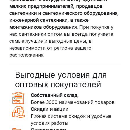
России мы сотрудничаем с
мелких предпринимателей, продавцов
проверенными транспортными
сантехники и сантехнического оборудования,
компаниями:
инженерной сантехники, а также
СДЭК: Выбирайте доставку до
монтажников оборудования
. При покупке у
нас сантехники оптом вы всегда получаете
пункта выдачи (от 2 дней) или
самые лучшие и выгодные цены, в
курьером до двери (от 3 дней).
независимости от региона вашего
Стоимость начинается от
300
расположения.
рублей
BoxBerry: Заказы доставляются до
пунктов выдачи или курьером.
Выгодные условия для
Сроки — от 2 дней, стоимость — от
оптовых покупателей
350 рублей
Собственный склад
DPD: Международная служба
Более 3000 наименований товаров
доставки, которая работает и
Скидки и акции
внутри России. Сроки — от 2 дней,
Гибкая система скидок и удобные
стоимость — от
400 рублей
условия работы
Оперативность