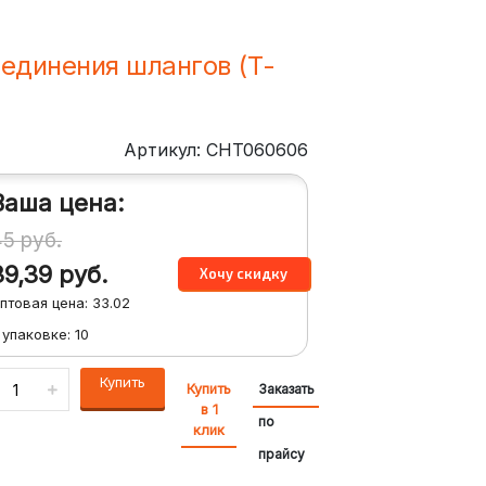
единения шлангов (Т-
Артикул: CHT060606
Ваша цена:
45
руб.
39,39
руб.
птовая цена:
33.02
 упаковке:
10
Купить
Купить
Заказать
в 1
по
клик
прайсу