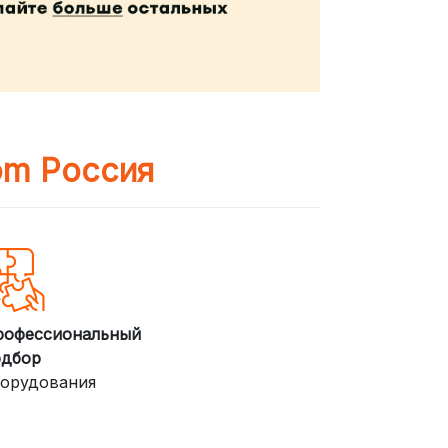
om Россия
рофессиональный
одбор
орудования