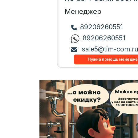
Менеджер
89206260551
89206260551
sale5@tim-com.r