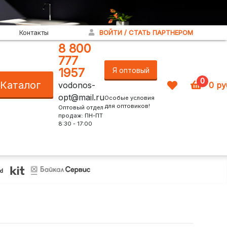
Контакты
ВОЙТИ / СТАТЬ ПАРТНЕРОМ
8 800
777
1957
Я оптовый
0
Каталог
vodonos-
0
ру
покупатель!
opt@mail.ru
Особые условия
для оптовиков!
Оптовый отдел
продаж: ПН-ПТ
8:30 - 17:00