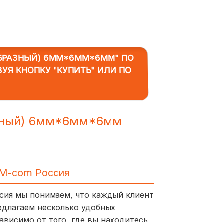
ОБРАЗНЫЙ) 6ММ*6ММ*6ММ"
ПО
ЗУЯ КНОПКУ "КУПИТЬ" ИЛИ ПО
азный) 6мм*6мм*6мм
IM-com Россия
ссия мы понимаем, что каждый клиент
едлагаем несколько удобных
ависимо от того, где вы находитесь