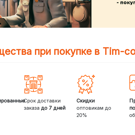
ества при покупке в Tim-c
ированные
Срок доставки
Скидки
П
заказа
до 7 дней
оптовикам до
п
20%
об