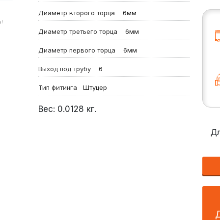
Диаметр второго торца
6мм
!
Диаметр третьего торца
6мм
Диаметр первого торца
6мм
Выход под трубу
6
Тип фитинга
Штуцер
Вес:
0.0128
кг.
Дл