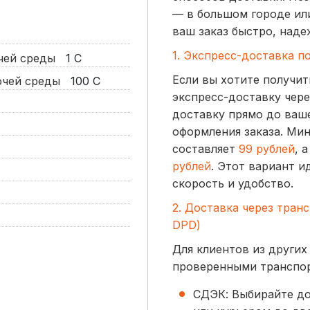
— в большом городе ил
ваш заказ быстро, наде
1. Экспресс-доставка п
очей среды
1
С
Если вы хотите получит
бочей среды
100
С
экспресс-доставку чере
доставку прямо до ваше
оформления заказа. Ми
составляет
99 рублей
, 
рублей
. Этот вариант и
скорость и удобство.
2. Доставка через тран
DPD)
Для клиентов из других
проверенными транспо
СДЭК: Выбирайте до