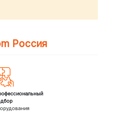
om Россия
рофессиональный
одбор
орудования