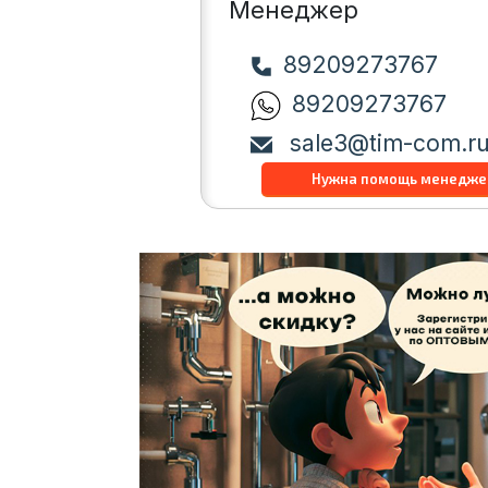
Менеджер
89209273767
89209273767
sale3@tim-com.r