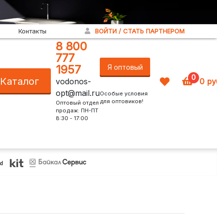
Контакты
ВОЙТИ / СТАТЬ ПАРТНЕРОМ
8 800
777
1957
Я оптовый
0
Каталог
vodonos-
0
ру
покупатель!
opt@mail.ru
Особые условия
для оптовиков!
Оптовый отдел
продаж: ПН-ПТ
8:30 - 17:00