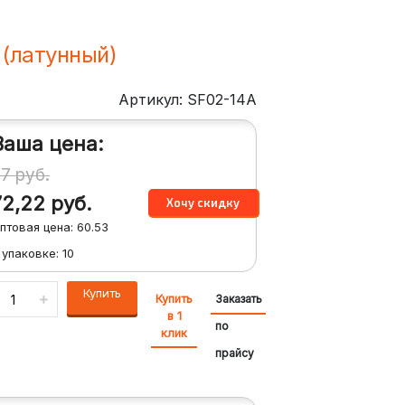
 (латунный)
Артикул: SF02-14A
Ваша цена:
77
руб.
72,22
руб.
птовая цена:
60.53
 упаковке:
10
Купить
Купить
Заказать
в 1
по
клик
прайсу