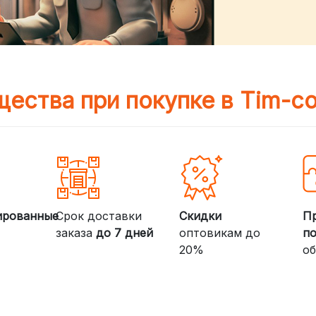
ества при покупке в Tim-c
ированные
Срок доставки
Скидки
П
заказа
до 7 дней
оптовикам до
п
20%
об