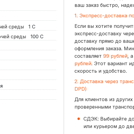
ваш заказ быстро, наде
1. Экспресс-доставка п
Если вы хотите получит
очей среды
1
С
экспресс-доставку чере
бочей среды
100
С
доставку прямо до ваше
оформления заказа. Ми
составляет
99 рублей
, 
рублей
. Этот вариант и
скорость и удобство.
2. Доставка через тран
я
DPD)
Для клиентов из других
проверенными транспо
СДЭК: Выбирайте до
или курьером до две
начинается от
300 р