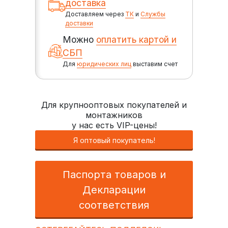
доставка
Доставляем через
ТК
и
Службы
доставки
Можно
оплатить картой и
СБП
Для
юридических лиц
выставим счет
Для крупнооптовых покупателей и
монтажников
у нас есть VIP-цены!
Я оптовый покупатель!
Паспорта товаров и
Декларации
соответствия