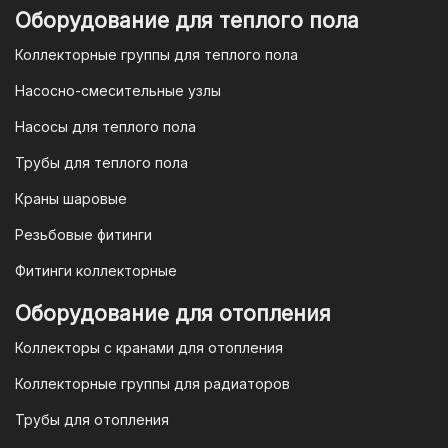
приложении вашего банка. Это быстро,
Оборудование для теплого пола
удобно и безопасно.
Коллекторные группы для теплого пола
4. Безналичная оплата для
Насосно-смесительные узлы
юридических лиц
Насосы для теплого пола
Для наших корпоративных клиентов
мы предлагаем безналичную оплату по
Трубы для теплого пола
счету. После оформления заказа мы
Краны шаровые
выставим вам счет, который можно
оплатить в течение 3 рабочих дней.
Резьбовые фитинги
Фитинги коллекторные
Для оплаты заказа по счету для
Оборудование для отопления
организаций и ИП необходимо
Коллекторы с кранами для отопления
связаться с оптовым отделом
продаж по номеру
8-800-777-19-57
Коллекторные группы для радиаторов
или отправить запрос на
Трубы для отопления
электронную почту
vodonos-