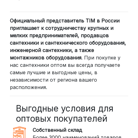
2. Доставка через транспортные
компании (СДЭК, BoxBerry, DPD)
Официальный представитель TIM в России
Для клиентов из других регионов
приглашает к сотрудничеству крупных и
России мы сотрудничаем с
мелких предпринимателей, продавцов
проверенными транспортными
сантехники и сантехнического оборудования,
компаниями:
инженерной сантехники, а также
СДЭК: Выбирайте доставку до
монтажников оборудования
. При покупке у
нас сантехники оптом вы всегда получаете
пункта выдачи (от 2 дней) или
самые лучшие и выгодные цены, в
курьером до двери (от 3 дней).
независимости от региона вашего
Стоимость начинается от
300
расположения.
рублей
BoxBerry: Заказы доставляются до
пунктов выдачи или курьером.
Выгодные условия для
Сроки — от 2 дней, стоимость — от
оптовых покупателей
350 рублей
Собственный склад
DPD: Международная служба
Более 3000 наименований товаров