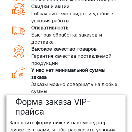
доставки, которая работает и
Скидки и акции
внутри России. Сроки — от 2 дней,
Гибкая система скидок и удобные
стоимость — от
400 рублей
условия работы
Оперативность
3. Доставка крупногабаритных грузов
Быстрая обработка заказов и
(ПЭК, КИТ, Байкал Сервис)
доставка
Если ваш заказ включает большие или
Высокое качество товаров
тяжелые товары, мы рекомендуем
Гарантия качества поставляемой
воспользоваться услугами компаний,
продукции
специализирующихся на доставке
У нас нет минимальной суммы
грузов:
заказа
Заказы можно совершать на любые
ПЭК: Сроки доставки — от 3 до 10
суммы
дней, стоимость рассчитывается
Форма заказа VIP-
индивидуально (минимум
500
рублей
)
прайса
КИТ: Отличный выбор для
Заполните форму ниже и наш менеджер
объемных заказов. Сроки — от 3
свяжется с вами, чтобы рассказать условия