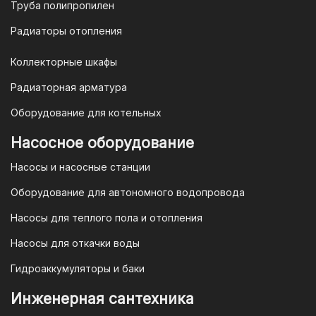
opt@mail.ru
Труба полипропилен
Радиаторы отопления
Коллекторные шкафы
Гарантия и условия гарантии
Радиаторная арматура
При покупке товара в интернет-
Оборудование для котельных
магазине "TIM-com Россия" Вы можете
быть уверены в том, что мы действуем
Насосное оборудование
в рамках действующего
Насосы и насосные станции
Законодательства Российской
Федерации и Ваши права, как
Оборудование для автономного водопровода
потребителя полностью защищены.
Насосы для теплого пола и отопления
Условия гарантии
Насосы для откачки воды
Для большинства товаров
Гидроаккумуляторы и баки
отопительной техники (котлы, газовые
колонки, тепловентиляторы), после
Инженерная сантехника
монтажа, необходимо вызывать