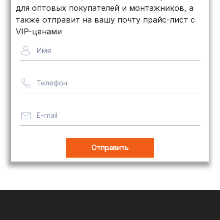
дней, стоимость — от
500 рублей
для оптовых покупателей и монтажников, а
Байкал Сервис: Идеально подходит
также отправит на вашу почту прайс-лист с
для крупногабаритных товаров.
VIP-ценами
Сроки — от 5 дней, стоимость
Имя
рассчитывается индивидуально
Телефон
Важно! Мы заботимся о том, чтобы
ваши товары доставлялись в
целости и сохранности, независимо
E-mail
от их размера.
Оплата заказов
В магазине Tim-com Россия мы
стремимся сделать процесс оплаты
максимально удобным и безопасным