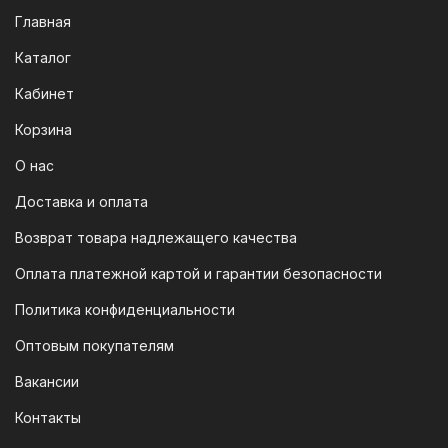
Мы следим за современными
Главная
технологиями, поэтому предлагаем
Каталог
вам возможность оплатить заказ через
систему быстрых платежей (СПБ).
Кабинет
После оформления заказа вам будет
Корзина
предоставлен QR-код. Просто
отсканируйте его в мобильном
О нас
приложении вашего банка — и оплата
Доставка и оплата
будет завершена. Этот способ
Возврат товара надлежащего качества
доступен для большинства российских
банков.
Оплата платежной картой и гарантии безопасности
3. Оплата по QR-коду
Политика конфиденциальности
Еще один современный способ оплаты
Оптовым покупателям
— это QR-код. После оформления
Вакансии
заказа мы предоставим вам
уникальный QR-код, который можно
Контакты
отсканировать в мобильном