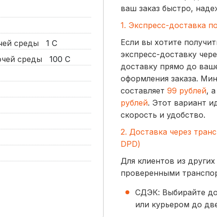
ваш заказ быстро, наде
1. Экспресс-доставка п
Если вы хотите получит
очей среды
1
С
экспресс-доставку чере
бочей среды
100
С
доставку прямо до ваше
оформления заказа. Ми
составляет
99 рублей
, 
рублей
. Этот вариант и
скорость и удобство.
2. Доставка через тран
DPD)
Для клиентов из других
проверенными транспо
СДЭК: Выбирайте до
или курьером до две
начинается от
300 р