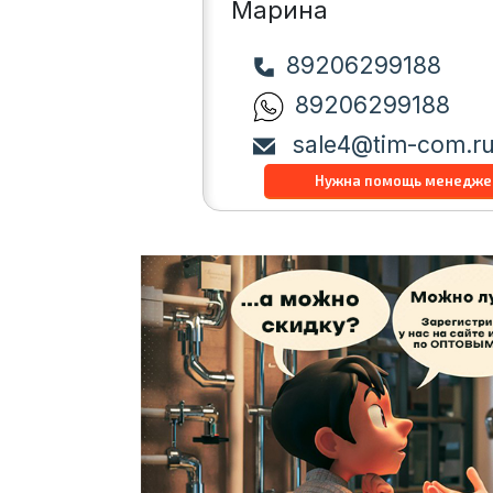
Марина
89206299188
89206299188
sale4@tim-com.r