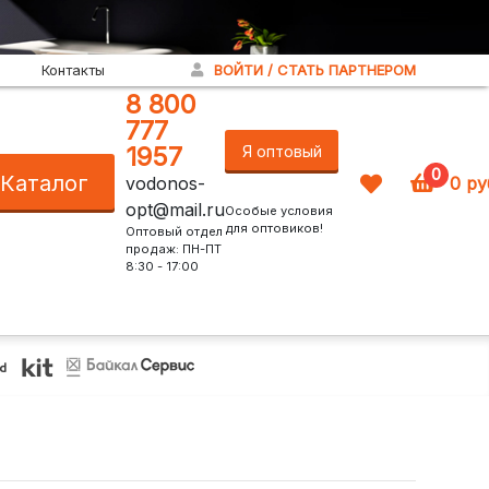
Контакты
ВОЙТИ / СТАТЬ ПАРТНЕРОМ
8 800
777
1957
Я оптовый
0
Каталог
vodonos-
0
ру
покупатель!
opt@mail.ru
Особые условия
для оптовиков!
Оптовый отдел
продаж: ПН-ПТ
8:30 - 17:00