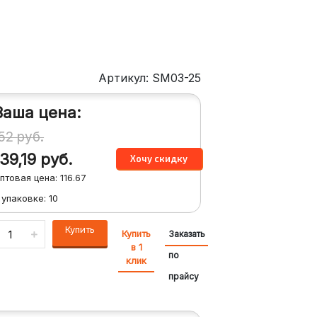
Артикул: SM03-25
Ваша цена:
152
руб.
139,19
руб.
птовая цена:
116.67
 упаковке:
10
Купить
Купить
Заказать
в 1
по
клик
прайсу