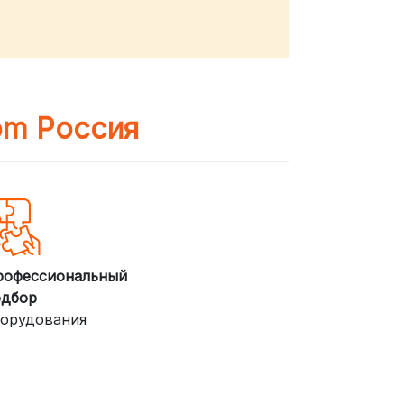
om Россия
рофессиональный
одбор
орудования