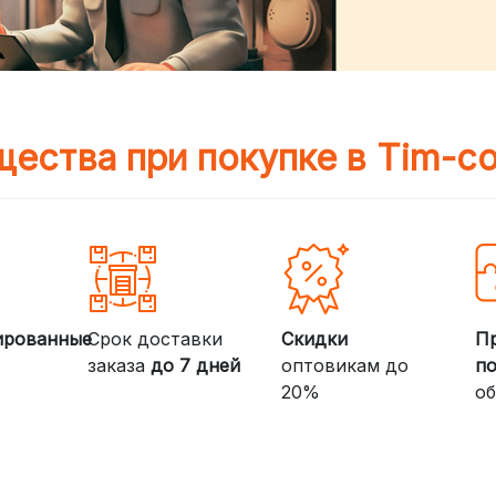
ества при покупке в Tim-c
ированные
Срок доставки
Скидки
П
заказа
до 7 дней
оптовикам до
п
20%
об