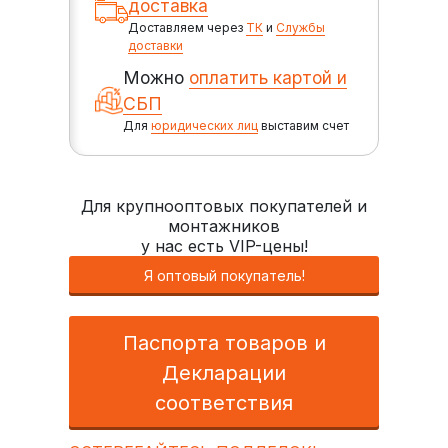
доставка
Доставляем через
ТК
и
Службы
доставки
Можно
оплатить картой и
СБП
Для
юридических лиц
выставим счет
Для крупнооптовых покупателей и
монтажников
у нас есть VIP-цены!
Я оптовый покупатель!
Паспорта товаров и
Декларации
соответствия