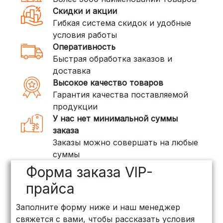
доставки, которая работает и
Скидки и акции
внутри России. Сроки — от 2 дней,
Гибкая система скидок и удобные
стоимость — от
400 рублей
условия работы
Оперативность
3. Доставка крупногабаритных грузов
Быстрая обработка заказов и
(ПЭК, КИТ, Байкал Сервис)
доставка
Если ваш заказ включает большие или
Высокое качество товаров
тяжелые товары, мы рекомендуем
Гарантия качества поставляемой
воспользоваться услугами компаний,
продукции
специализирующихся на доставке
У нас нет минимальной суммы
грузов:
заказа
Заказы можно совершать на любые
ПЭК: Сроки доставки — от 3 до 10
суммы
дней, стоимость рассчитывается
Форма заказа VIP-
индивидуально (минимум
500
рублей
)
прайса
КИТ: Отличный выбор для
Заполните форму ниже и наш менеджер
объемных заказов. Сроки — от 3
свяжется с вами, чтобы рассказать условия