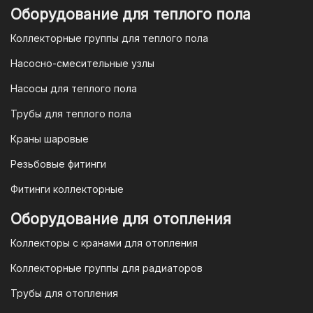
приложении вашего банка. Это быстро,
Оборудование для теплого пола
удобно и безопасно.
Коллекторные группы для теплого пола
4. Безналичная оплата для
Насосно-смесительные узлы
юридических лиц
Насосы для теплого пола
Для наших корпоративных клиентов
мы предлагаем безналичную оплату по
Трубы для теплого пола
счету. После оформления заказа мы
Краны шаровые
выставим вам счет, который можно
оплатить в течение 3 рабочих дней.
Резьбовые фитинги
Фитинги коллекторные
Для оплаты заказа по счету для
Оборудование для отопления
организаций и ИП необходимо
Коллекторы с кранами для отопления
связаться с оптовым отделом
продаж по номеру
8-800-777-19-57
Коллекторные группы для радиаторов
или отправить запрос на
Трубы для отопления
электронную почту
vodonos-