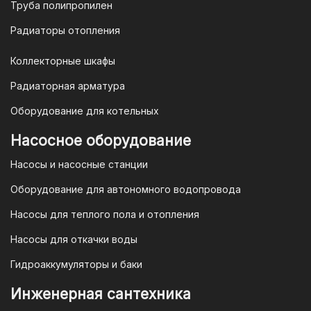
opt@mail.ru
Труба полипропилен
Радиаторы отопления
Коллекторные шкафы
Гарантия и условия гарантии
Радиаторная арматура
При покупке товара в интернет-
Оборудование для котельных
магазине "TIM-com Россия" Вы можете
быть уверены в том, что мы действуем
Насосное оборудование
в рамках действующего
Насосы и насосные станции
Законодательства Российской
Федерации и Ваши права, как
Оборудование для автономного водопровода
потребителя полностью защищены.
Насосы для теплого пола и отопления
Условия гарантии
Насосы для откачки воды
Для большинства товаров
Гидроаккумуляторы и баки
отопительной техники (котлы, газовые
колонки, тепловентиляторы), после
Инженерная сантехника
монтажа, необходимо вызывать