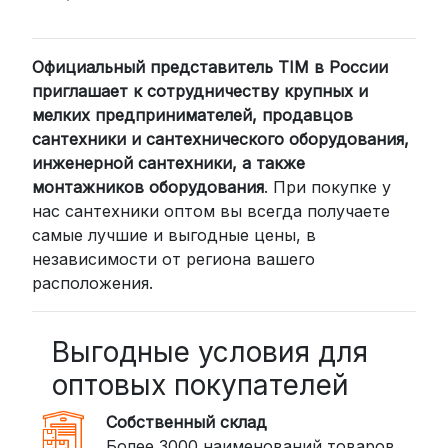
2. Доставка через транспортные
компании (СДЭК, BoxBerry, DPD)
Официальный представитель TIM в России
Для клиентов из других регионов
приглашает к сотрудничеству крупных и
России мы сотрудничаем с
мелких предпринимателей, продавцов
проверенными транспортными
сантехники и сантехнического оборудования,
компаниями:
инженерной сантехники, а также
СДЭК: Выбирайте доставку до
монтажников оборудования
. При покупке у
нас сантехники оптом вы всегда получаете
пункта выдачи (от 2 дней) или
самые лучшие и выгодные цены, в
курьером до двери (от 3 дней).
независимости от региона вашего
Стоимость начинается от
300
расположения.
рублей
BoxBerry: Заказы доставляются до
пунктов выдачи или курьером.
Выгодные условия для
Сроки — от 2 дней, стоимость — от
оптовых покупателей
350 рублей
Собственный склад
DPD: Международная служба
Более 3000 наименований товаров