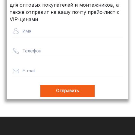
дней, стоимость — от
500 рублей
для оптовых покупателей и монтажников, а
Байкал Сервис: Идеально подходит
также отправит на вашу почту прайс-лист с
для крупногабаритных товаров.
VIP-ценами
Сроки — от 5 дней, стоимость
Имя
рассчитывается индивидуально
Телефон
Важно! Мы заботимся о том, чтобы
ваши товары доставлялись в
целости и сохранности, независимо
E-mail
от их размера.
Оплата заказов
В магазине Tim-com Россия мы
стремимся сделать процесс оплаты
максимально удобным и безопасным