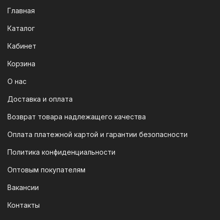
Мы следим за современными
Главная
технологиями, поэтому предлагаем
Каталог
вам возможность оплатить заказ через
систему быстрых платежей (СПБ).
Кабинет
После оформления заказа вам будет
Корзина
предоставлен QR-код. Просто
отсканируйте его в мобильном
О нас
приложении вашего банка — и оплата
Доставка и оплата
будет завершена. Этот способ
Возврат товара надлежащего качества
доступен для большинства российских
банков.
Оплата платежной картой и гарантии безопасности
3. Оплата по QR-коду
Политика конфиденциальности
Еще один современный способ оплаты
Оптовым покупателям
— это QR-код. После оформления
Вакансии
заказа мы предоставим вам
уникальный QR-код, который можно
Контакты
отсканировать в мобильном