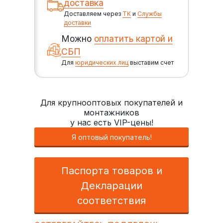
доставка
Доставляем через
ТК
и
Службы
доставки
Можно
оплатить картой и
СБП
Для
юридических лиц
выставим счет
Для крупнооптовых покупателей и
монтажников
у нас есть VIP-цены!
Я оптовый покупатель!
Паспорта товаров и
Декларации
соответствия