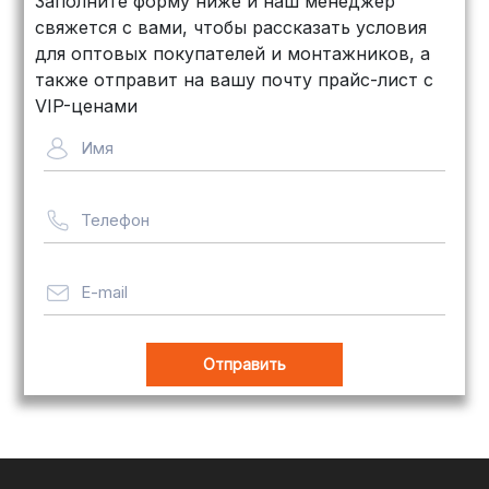
Заполните форму ниже и наш менеджер
объемных заказов. Сроки — от 3
свяжется с вами, чтобы рассказать условия
дней, стоимость — от
500 рублей
для оптовых покупателей и монтажников, а
Байкал Сервис: Идеально подходит
также отправит на вашу почту прайс-лист с
для крупногабаритных товаров.
VIP-ценами
Сроки — от 5 дней, стоимость
Имя
рассчитывается индивидуально
Телефон
Важно! Мы заботимся о том, чтобы
ваши товары доставлялись в
целости и сохранности, независимо
E-mail
от их размера.
Оплата заказов
В магазине Tim-com Россия мы