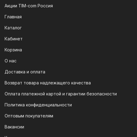
платежей (СПБ)
Акции TIM-com Россия
Мы следим за современными
Главная
технологиями, поэтому предлагаем
Каталог
вам возможность оплатить заказ через
систему быстрых платежей (СПБ).
Кабинет
После оформления заказа вам будет
Корзина
предоставлен QR-код. Просто
отсканируйте его в мобильном
О нас
приложении вашего банка — и оплата
Доставка и оплата
будет завершена. Этот способ
Возврат товара надлежащего качества
доступен для большинства российских
банков.
Оплата платежной картой и гарантии безопасности
3. Оплата по QR-коду
Политика конфиденциальности
Еще один современный способ оплаты
Оптовым покупателям
— это QR-код. После оформления
Вакансии
заказа мы предоставим вам
уникальный QR-код, который можно