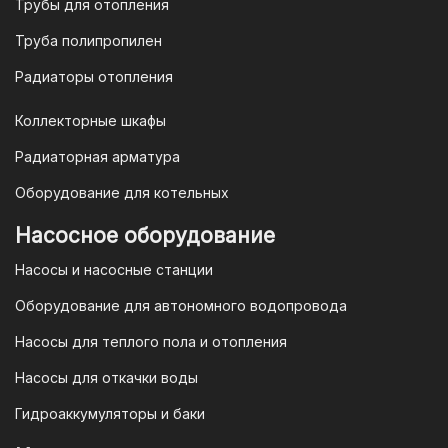
Трубы для отопления
электронную почту
vodonos-
opt@mail.ru
Труба полипропилен
Радиаторы отопления
Коллекторные шкафы
Гарантия и условия гарантии
Радиаторная арматура
При покупке товара в интернет-
Оборудование для котельных
магазине "TIM-com Россия" Вы можете
быть уверены в том, что мы действуем
Насосное оборудование
в рамках действующего
Насосы и насосные станции
Законодательства Российской
Федерации и Ваши права, как
Оборудование для автономного водопровода
потребителя полностью защищены.
Насосы для теплого пола и отопления
Условия гарантии
Насосы для откачки воды
Для большинства товаров
Гидроаккумуляторы и баки
отопительной техники (котлы, газовые
колонки, тепловентиляторы), после