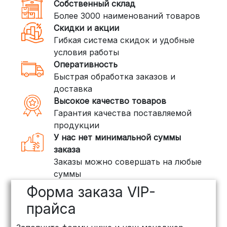
Собственный склад
DPD: Международная служба
Более 3000 наименований товаров
доставки, которая работает и
Скидки и акции
внутри России. Сроки — от 2 дней,
Гибкая система скидок и удобные
стоимость — от
400 рублей
условия работы
Оперативность
3. Доставка крупногабаритных грузов
Быстрая обработка заказов и
(ПЭК, КИТ, Байкал Сервис)
доставка
Если ваш заказ включает большие или
Высокое качество товаров
тяжелые товары, мы рекомендуем
Гарантия качества поставляемой
воспользоваться услугами компаний,
продукции
специализирующихся на доставке
У нас нет минимальной суммы
грузов:
заказа
Заказы можно совершать на любые
ПЭК: Сроки доставки — от 3 до 10
суммы
дней, стоимость рассчитывается
Форма заказа VIP-
индивидуально (минимум
500
рублей
)
прайса
КИТ: Отличный выбор для