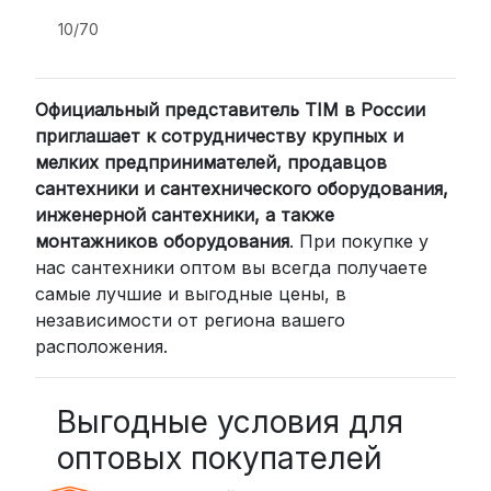
и удобство.
10/70
2. Доставка через транспортные
компании (СДЭК, BoxBerry, DPD)
Официальный представитель TIM в России
Для клиентов из других регионов
приглашает к сотрудничеству крупных и
России мы сотрудничаем с
мелких предпринимателей, продавцов
проверенными транспортными
сантехники и сантехнического оборудования,
компаниями:
инженерной сантехники, а также
СДЭК: Выбирайте доставку до
монтажников оборудования
. При покупке у
нас сантехники оптом вы всегда получаете
пункта выдачи (от 2 дней) или
самые лучшие и выгодные цены, в
курьером до двери (от 3 дней).
независимости от региона вашего
Стоимость начинается от
300
расположения.
рублей
BoxBerry: Заказы доставляются до
пунктов выдачи или курьером.
Выгодные условия для
Сроки — от 2 дней, стоимость — от
оптовых покупателей
350 рублей