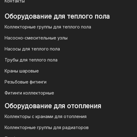
Контакты
отсканировать в мобильном
приложении вашего банка. Это быстро,
Оборудование для теплого пола
удобно и безопасно.
Коллекторные группы для теплого пола
4. Безналичная оплата для
Насосно-смесительные узлы
юридических лиц
Насосы для теплого пола
Для наших корпоративных клиентов
мы предлагаем безналичную оплату по
Трубы для теплого пола
счету. После оформления заказа мы
Краны шаровые
выставим вам счет, который можно
оплатить в течение 3 рабочих дней.
Резьбовые фитинги
Фитинги коллекторные
Для оплаты заказа по счету для
Оборудование для отопления
организаций и ИП необходимо
Коллекторы с кранами для отопления
связаться с оптовым отделом
продаж по номеру
8-800-777-19-57
Коллекторные группы для радиаторов
или отправить запрос на