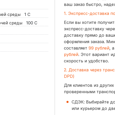
ваш заказ быстро, наде
1. Экспресс-доставка п
очей среды
1
С
Если вы хотите получит
бочей среды
100
С
экспресс-доставку чере
доставку прямо до ваше
оформления заказа. Ми
составляет
99 рублей
, 
рублей
. Этот вариант и
скорость и удобство.
2. Доставка через тран
DPD)
Для клиентов из других
проверенными транспо
СДЭК: Выбирайте до
или курьером до две
начинается от
300 р