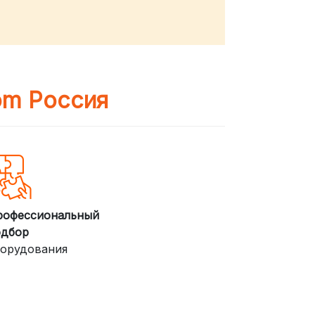
om Россия
рофессиональный
одбор
орудования