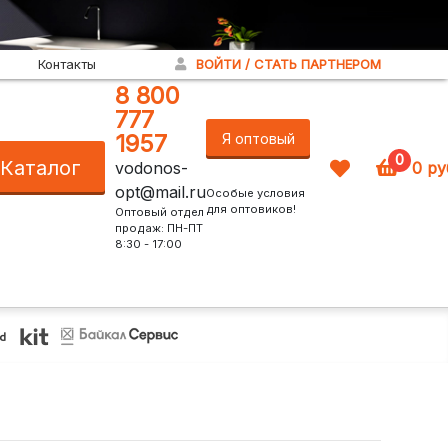
Контакты
ВОЙТИ / СТАТЬ ПАРТНЕРОМ
8 800
777
1957
Я оптовый
0
Каталог
vodonos-
0
ру
покупатель!
opt@mail.ru
Особые условия
для оптовиков!
Оптовый отдел
продаж: ПН-ПТ
8:30 - 17:00