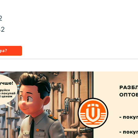
2
42
u