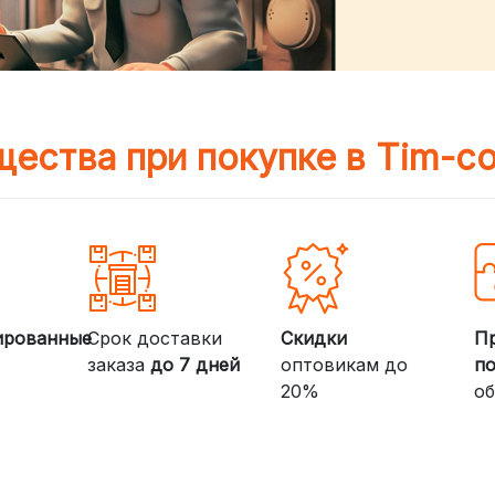
ества при покупке в Tim-c
ированные
Срок доставки
Скидки
П
заказа
до 7 дней
оптовикам до
п
20%
об