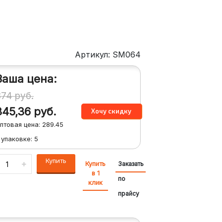
Артикул: SM064
Ваша цена:
374
руб.
345,36
руб.
птовая цена:
289.45
 упаковке:
5
Купить
Купить
Заказать
в 1
по
клик
прайсу