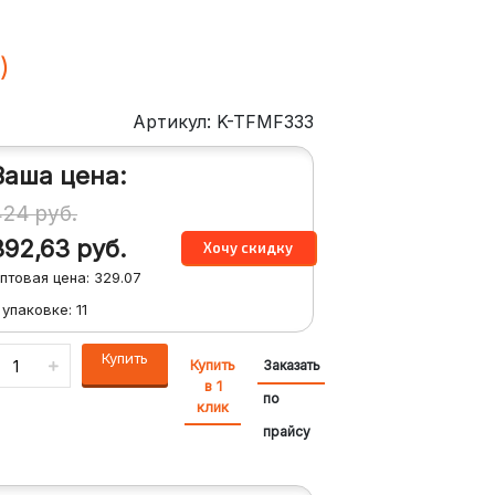
)
Артикул: K-TFMF333
Ваша цена:
424
руб.
392,63
руб.
птовая цена:
329.07
 упаковке:
11
Купить
Купить
Заказать
в 1
по
клик
прайсу