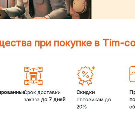
ества при покупке в Tim-c
ированные
Срок доставки
Скидки
П
заказа
до 7 дней
оптовикам до
п
20%
об