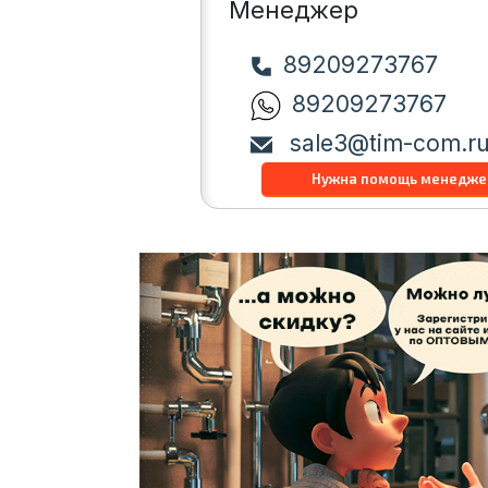
Менеджер
89209273767
89209273767
sale3@tim-com.r