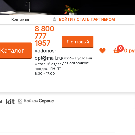
Контакты
ВОЙТИ / СТАТЬ ПАРТНЕРОМ
8 800
777
1957
Я оптовый
0
Каталог
vodonos-
0
ру
покупатель!
opt@mail.ru
Особые условия
для оптовиков!
Оптовый отдел
продаж: ПН-ПТ
8:30 - 17:00