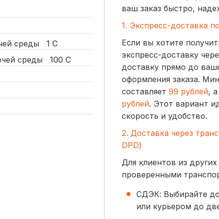
ваш заказ быстро, наде
1. Экспресс-доставка п
Если вы хотите получит
очей среды
1
С
экспресс-доставку чере
бочей среды
100
С
доставку прямо до ваше
оформления заказа. Ми
составляет
99 рублей
, 
рублей
. Этот вариант и
скорость и удобство.
2. Доставка через тран
DPD)
Для клиентов из других
проверенными транспо
СДЭК: Выбирайте до
или курьером до две
начинается от
300 р