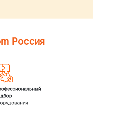
om Россия
рофессиональный
одбор
орудования