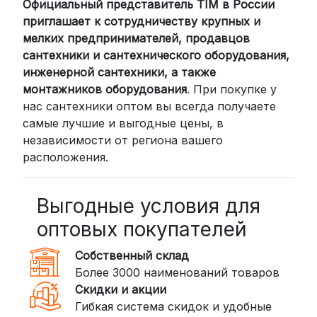
Официальный представитель TIM в России
Для клиентов из других регионов
приглашает к сотрудничеству крупных и
России мы сотрудничаем с
мелких предпринимателей, продавцов
проверенными транспортными
сантехники и сантехнического оборудования,
компаниями:
инженерной сантехники, а также
СДЭК: Выбирайте доставку до
монтажников оборудования
. При покупке у
нас сантехники оптом вы всегда получаете
пункта выдачи (от 2 дней) или
самые лучшие и выгодные цены, в
курьером до двери (от 3 дней).
независимости от региона вашего
Стоимость начинается от
300
расположения.
рублей
BoxBerry: Заказы доставляются до
пунктов выдачи или курьером.
Выгодные условия для
Сроки — от 2 дней, стоимость — от
оптовых покупателей
350 рублей
Собственный склад
DPD: Международная служба
Более 3000 наименований товаров
доставки, которая работает и
Скидки и акции
внутри России. Сроки — от 2 дней,
Гибкая система скидок и удобные
стоимость — от
400 рублей