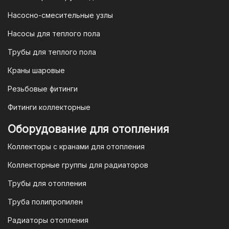
4. Безналичная оплата для
Насосно-смесительные узлы
юридических лиц
Насосы для теплого пола
Для наших корпоративных клиентов
мы предлагаем безналичную оплату по
Трубы для теплого пола
счету. После оформления заказа мы
Краны шаровые
выставим вам счет, который можно
оплатить в течение 3 рабочих дней.
Резьбовые фитинги
Фитинги коллекторные
Для оплаты заказа по счету для
Оборудование для отопления
организаций и ИП необходимо
Коллекторы с кранами для отопления
связаться с оптовым отделом
продаж по номеру
8-800-777-19-57
Коллекторные группы для радиаторов
или отправить запрос на
Трубы для отопления
электронную почту
vodonos-
opt@mail.ru
Труба полипропилен
Радиаторы отопления