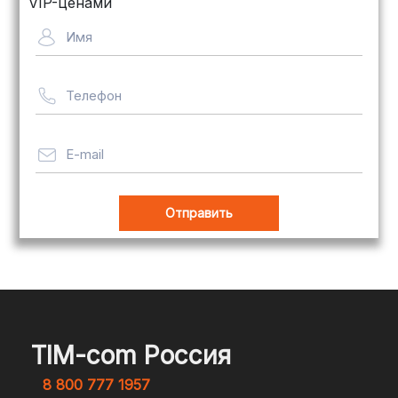
для крупногабаритных товаров.
VIP-ценами
Сроки — от 5 дней, стоимость
Имя
рассчитывается индивидуально
Телефон
Важно! Мы заботимся о том, чтобы
ваши товары доставлялись в
целости и сохранности, независимо
E-mail
от их размера.
Оплата заказов
В магазине Tim-com Россия мы
стремимся сделать процесс оплаты
максимально удобным и безопасным
TIM-com Россия
для наших клиентов. Независимо от
8 800 777 1957
того, являетесь ли вы физическим или