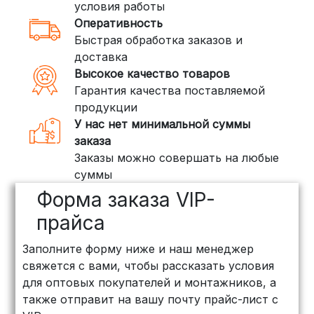
условия работы
Оперативность
3. Доставка крупногабаритных грузов
Быстрая обработка заказов и
(ПЭК, КИТ, Байкал Сервис)
доставка
Если ваш заказ включает большие или
Высокое качество товаров
тяжелые товары, мы рекомендуем
Гарантия качества поставляемой
воспользоваться услугами компаний,
продукции
специализирующихся на доставке
У нас нет минимальной суммы
грузов:
заказа
Заказы можно совершать на любые
ПЭК: Сроки доставки — от 3 до 10
суммы
дней, стоимость рассчитывается
Форма заказа VIP-
индивидуально (минимум
500
рублей
)
прайса
КИТ: Отличный выбор для
Заполните форму ниже и наш менеджер
объемных заказов. Сроки — от 3
свяжется с вами, чтобы рассказать условия
дней, стоимость — от
500 рублей
для оптовых покупателей и монтажников, а
Байкал Сервис: Идеально подходит
также отправит на вашу почту прайс-лист с