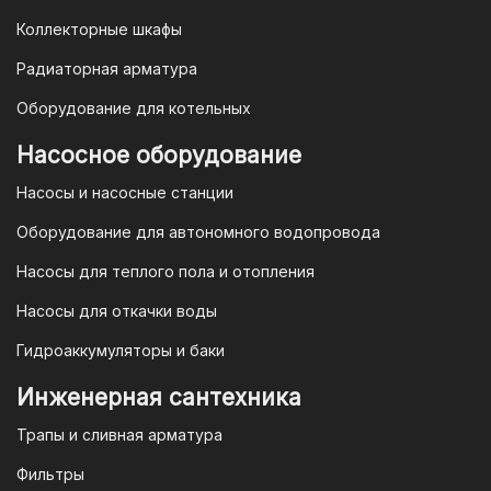
Коллекторные шкафы
Гарантия и условия гарантии
Радиаторная арматура
При покупке товара в интернет-
Оборудование для котельных
магазине "TIM-com Россия" Вы можете
быть уверены в том, что мы действуем
Насосное оборудование
в рамках действующего
Насосы и насосные станции
Законодательства Российской
Федерации и Ваши права, как
Оборудование для автономного водопровода
потребителя полностью защищены.
Насосы для теплого пола и отопления
Условия гарантии
Насосы для откачки воды
Для большинства товаров
Гидроаккумуляторы и баки
отопительной техники (котлы, газовые
колонки, тепловентиляторы), после
Инженерная сантехника
монтажа, необходимо вызывать
Трапы и сливная арматура
специалиста из
АВТОРИЗИРОВАННОГО
Фильтры