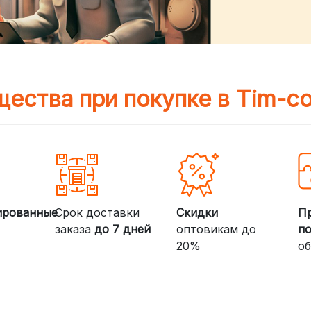
ества при покупке в Tim-c
ированные
Срок доставки
Скидки
П
заказа
до 7 дней
оптовикам до
п
20%
об