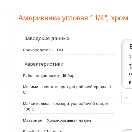
Американка угловая 1 1/4", хром
Заводские данные
Производитель
TIM
Характеристики
О
Рабочее давление
16
бар
В
Минимальная температура рабочей среды
1
С
Максимальная температура рабочей среды
100
С
Материал
Хромированная латунь
Резьба 1
1 1/4 внутр.