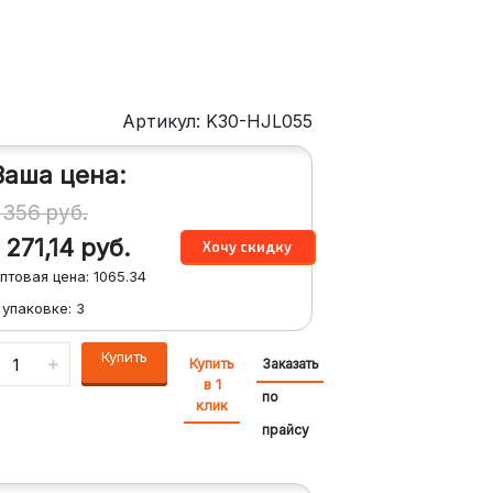
Артикул: K30-HJL055
Ваша цена:
1 356
руб.
1 271,14
руб.
птовая цена:
1065.34
 упаковке:
3
Купить
Купить
Заказать
в 1
по
клик
прайсу