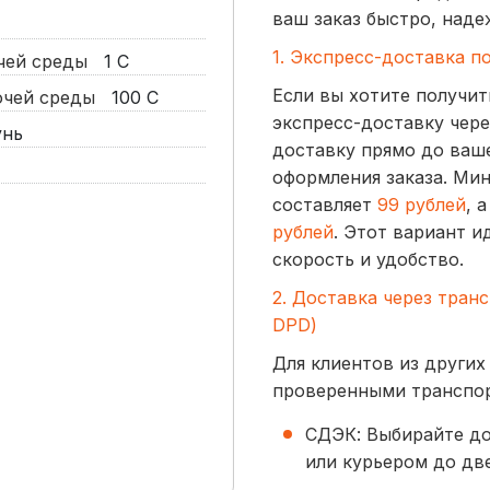
ваш заказ быстро, наде
1. Экспресс-доставка п
очей среды
1
С
Если вы хотите получит
бочей среды
100
С
экспресс-доставку чере
унь
доставку прямо до ваше
оформления заказа. Ми
составляет
99 рублей
, 
рублей
. Этот вариант и
скорость и удобство.
2. Доставка через тран
DPD)
Для клиентов из других
проверенными транспо
СДЭК: Выбирайте до
или курьером до две
начинается от
300 р