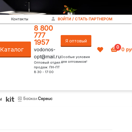
Контакты
ВОЙТИ / СТАТЬ ПАРТНЕРОМ
8 800
777
1957
Я оптовый
0
Каталог
vodonos-
0
ру
покупатель!
opt@mail.ru
Особые условия
для оптовиков!
Оптовый отдел
продаж: ПН-ПТ
8:30 - 17:00