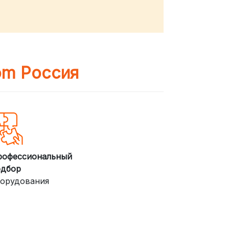
om Россия
рофессиональный
одбор
орудования