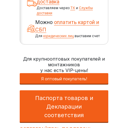
доставка
Доставляем через
ТК
и
Службы
доставки
Можно
оплатить картой и
СБП
Для
юридических лиц
выставим счет
Для крупнооптовых покупателей и
монтажников
у нас есть VIP-цены!
Я оптовый покупатель!
Паспорта товаров и
Декларации
соответствия