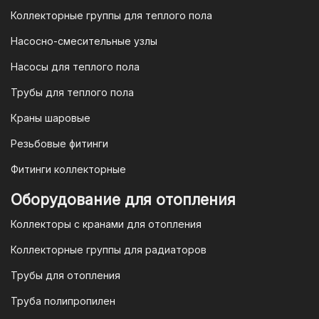
удобно и безопасно.
Коллекторные группы для теплого пола
4. Безналичная оплата для
Насосно-смесительные узлы
юридических лиц
Насосы для теплого пола
Для наших корпоративных клиентов
мы предлагаем безналичную оплату по
Трубы для теплого пола
счету. После оформления заказа мы
Краны шаровые
выставим вам счет, который можно
оплатить в течение 3 рабочих дней.
Резьбовые фитинги
Фитинги коллекторные
Для оплаты заказа по счету для
Оборудование для отопления
организаций и ИП необходимо
Коллекторы с кранами для отопления
связаться с оптовым отделом
продаж по номеру
8-800-777-19-57
Коллекторные группы для радиаторов
или отправить запрос на
Трубы для отопления
электронную почту
vodonos-
opt@mail.ru
Труба полипропилен