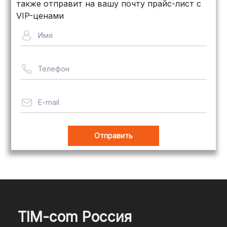
Байкал Сервис: Идеально подходит
также отправит на вашу почту прайс-лист с
для крупногабаритных товаров.
VIP-ценами
Сроки — от 5 дней, стоимость
Имя
рассчитывается индивидуально
Телефон
Важно! Мы заботимся о том, чтобы
ваши товары доставлялись в
целости и сохранности, независимо
E-mail
от их размера.
Оплата заказов
В магазине Tim-com Россия мы
стремимся сделать процесс оплаты
максимально удобным и безопасным
TIM-com Россия
для наших клиентов. Независимо от