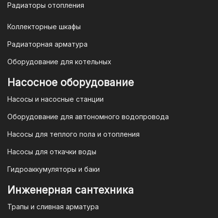
Радиаторы отопления
Коллекторные шкафы
Гарантия и условия гарантии
Радиаторная арматура
При покупке товара в интернет-
Оборудование для котельных
магазине "TIM-com Россия" Вы можете
быть уверены в том, что мы действуем
Насосное оборудование
в рамках действующего
Насосы и насосные станции
Законодательства Российской
Федерации и Ваши права, как
Оборудование для автономного водопровода
потребителя полностью защищены.
Насосы для теплого пола и отопления
Условия гарантии
Насосы для откачки воды
Для большинства товаров
Гидроаккумуляторы и баки
отопительной техники (котлы, газовые
колонки, тепловентиляторы), после
Инженерная сантехника
монтажа, необходимо вызывать
Трапы и сливная арматура
специалиста из