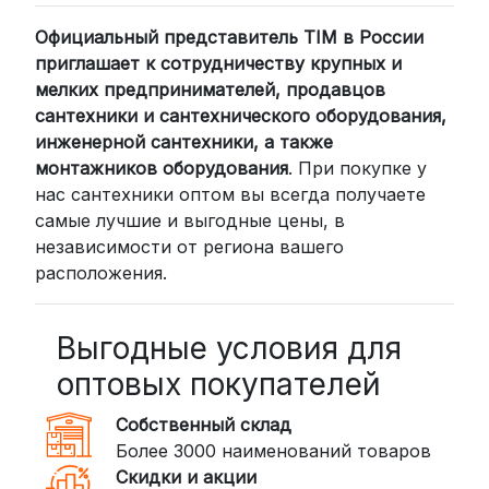
компании (СДЭК, BoxBerry, DPD)
Официальный представитель TIM в России
Для клиентов из других регионов
приглашает к сотрудничеству крупных и
России мы сотрудничаем с
мелких предпринимателей, продавцов
проверенными транспортными
сантехники и сантехнического оборудования,
компаниями:
инженерной сантехники, а также
СДЭК: Выбирайте доставку до
монтажников оборудования
. При покупке у
нас сантехники оптом вы всегда получаете
пункта выдачи (от 2 дней) или
самые лучшие и выгодные цены, в
курьером до двери (от 3 дней).
независимости от региона вашего
Стоимость начинается от
300
расположения.
рублей
BoxBerry: Заказы доставляются до
пунктов выдачи или курьером.
Выгодные условия для
Сроки — от 2 дней, стоимость — от
оптовых покупателей
350 рублей
Собственный склад
DPD: Международная служба
Более 3000 наименований товаров
доставки, которая работает и
Скидки и акции
внутри России. Сроки — от 2 дней,