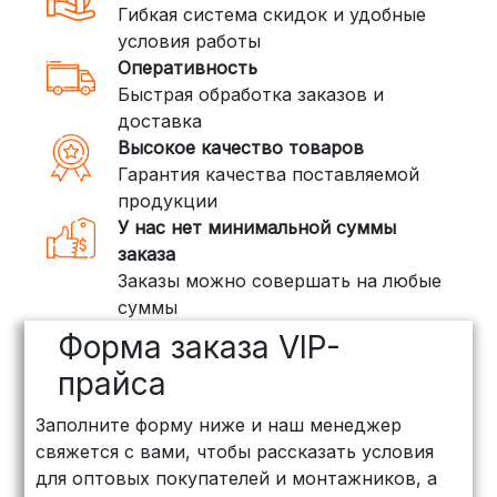
Гибкая система скидок и удобные
стоимость — от
400 рублей
условия работы
Оперативность
3. Доставка крупногабаритных грузов
Быстрая обработка заказов и
(ПЭК, КИТ, Байкал Сервис)
доставка
Если ваш заказ включает большие или
Высокое качество товаров
тяжелые товары, мы рекомендуем
Гарантия качества поставляемой
воспользоваться услугами компаний,
продукции
специализирующихся на доставке
У нас нет минимальной суммы
грузов:
заказа
Заказы можно совершать на любые
ПЭК: Сроки доставки — от 3 до 10
суммы
дней, стоимость рассчитывается
Форма заказа VIP-
индивидуально (минимум
500
рублей
)
прайса
КИТ: Отличный выбор для
Заполните форму ниже и наш менеджер
объемных заказов. Сроки — от 3
свяжется с вами, чтобы рассказать условия
дней, стоимость — от
500 рублей
для оптовых покупателей и монтажников, а