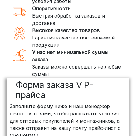
условия работы
Оперативность
3. Доставка крупногабаритных грузов
Быстрая обработка заказов и
(ПЭК, КИТ, Байкал Сервис)
доставка
Если ваш заказ включает большие или
Высокое качество товаров
тяжелые товары, мы рекомендуем
Гарантия качества поставляемой
воспользоваться услугами компаний,
продукции
специализирующихся на доставке
У нас нет минимальной суммы
грузов:
заказа
Заказы можно совершать на любые
ПЭК: Сроки доставки — от 3 до 10
суммы
дней, стоимость рассчитывается
Форма заказа VIP-
индивидуально (минимум
500
рублей
)
прайса
КИТ: Отличный выбор для
Заполните форму ниже и наш менеджер
объемных заказов. Сроки — от 3
свяжется с вами, чтобы рассказать условия
дней, стоимость — от
500 рублей
для оптовых покупателей и монтажников, а
Байкал Сервис: Идеально подходит
также отправит на вашу почту прайс-лист с
для крупногабаритных товаров.
VIP-ценами