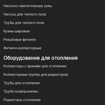
4. Безналичная оплата для
Насосно-смесительные узлы
юридических лиц
Насосы для теплого пола
Для наших корпоративных клиентов
мы предлагаем безналичную оплату по
Трубы для теплого пола
счету. После оформления заказа мы
Краны шаровые
выставим вам счет, который можно
оплатить в течение 3 рабочих дней.
Резьбовые фитинги
Фитинги коллекторные
Для оплаты заказа по счету для
Оборудование для отопления
организаций и ИП необходимо
Коллекторы с кранами для отопления
связаться с оптовым отделом
продаж по номеру
8-800-777-19-57
Коллекторные группы для радиаторов
или отправить запрос на
Трубы для отопления
электронную почту
vodonos-
opt@mail.ru
Труба полипропилен
Радиаторы отопления