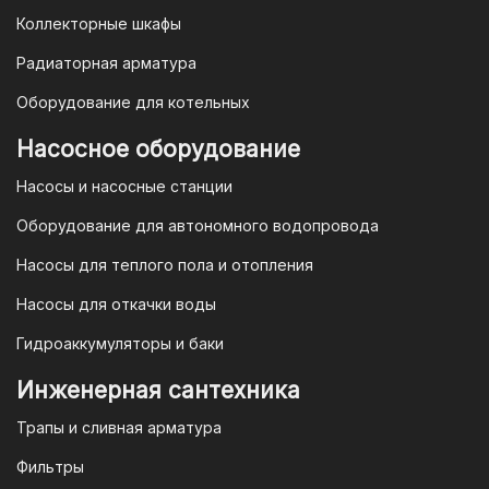
Коллекторные шкафы
Гарантия и условия гарантии
Радиаторная арматура
При покупке товара в интернет-
Оборудование для котельных
магазине "TIM-com Россия" Вы можете
быть уверены в том, что мы действуем
Насосное оборудование
в рамках действующего
Насосы и насосные станции
Законодательства Российской
Федерации и Ваши права, как
Оборудование для автономного водопровода
потребителя полностью защищены.
Насосы для теплого пола и отопления
Условия гарантии
Насосы для откачки воды
Для большинства товаров
Гидроаккумуляторы и баки
отопительной техники (котлы, газовые
колонки, тепловентиляторы), после
Инженерная сантехника
монтажа, необходимо вызывать
Трапы и сливная арматура
специалиста из
АВТОРИЗИРОВАННОГО
Фильтры
(ЛИЦЕНЗИРОВАННОГО) СЕРВИСНОГО