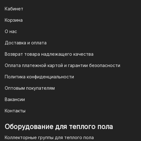
систему быстрых платежей (СПБ).
Кабинет
После оформления заказа вам будет
Корзина
предоставлен QR-код. Просто
отсканируйте его в мобильном
О нас
приложении вашего банка — и оплата
Доставка и оплата
будет завершена. Этот способ
Возврат товара надлежащего качества
доступен для большинства российских
банков.
Оплата платежной картой и гарантии безопасности
3. Оплата по QR-коду
Политика конфиденциальности
Еще один современный способ оплаты
Оптовым покупателям
— это QR-код. После оформления
Вакансии
заказа мы предоставим вам
уникальный QR-код, который можно
Контакты
отсканировать в мобильном
приложении вашего банка. Это быстро,
Оборудование для теплого пола
удобно и безопасно.
Коллекторные группы для теплого пола