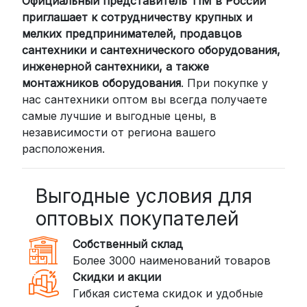
Официальный представитель TIM в России
Для клиентов из других регионов
приглашает к сотрудничеству крупных и
России мы сотрудничаем с
мелких предпринимателей, продавцов
проверенными транспортными
сантехники и сантехнического оборудования,
компаниями:
инженерной сантехники, а также
СДЭК: Выбирайте доставку до
монтажников оборудования
. При покупке у
нас сантехники оптом вы всегда получаете
пункта выдачи (от 2 дней) или
самые лучшие и выгодные цены, в
курьером до двери (от 3 дней).
независимости от региона вашего
Стоимость начинается от
300
расположения.
рублей
BoxBerry: Заказы доставляются до
пунктов выдачи или курьером.
Выгодные условия для
Сроки — от 2 дней, стоимость — от
оптовых покупателей
350 рублей
Собственный склад
DPD: Международная служба
Более 3000 наименований товаров
доставки, которая работает и
Скидки и акции
внутри России. Сроки — от 2 дней,
Гибкая система скидок и удобные
стоимость — от
400 рублей