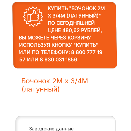
КУПИТЬ "БОЧОНОК 2M
Х 3/4M (ЛАТУННЫЙ)"
ПО СЕГОДНЯШНЕЙ
ЦЕНЕ 480,62 РУБЛЕЙ,
ВЫ МОЖЕТЕ ЧЕРЕЗ КОРЗИНУ
ИСПОЛЬЗУЯ КНОПКУ "КУПИТЬ"
ИЛИ ПО ТЕЛЕФОНУ:
8 800 777 19
57
ИЛИ
8 930 031 1856
.
Бочонок 2M х 3/4M
(латунный)
Заводские данные