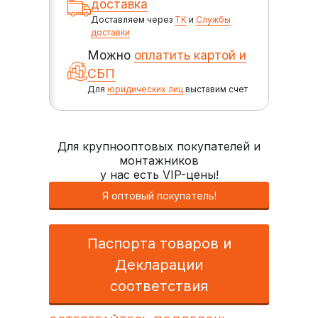
доставка
Доставляем через
ТК
и
Службы
доставки
Можно
оплатить картой и
СБП
Для
юридических лиц
выставим счет
Для крупнооптовых покупателей и
монтажников
у нас есть VIP-цены!
Я оптовый покупатель!
Паспорта товаров и
Декларации
соответствия