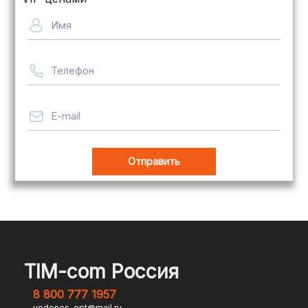
Сроки — от 5 дней, стоимость
Имя
рассчитывается индивидуально
Телефон
Важно! Мы заботимся о том, чтобы
ваши товары доставлялись в
целости и сохранности, независимо
E-mail
от их размера.
Оплата заказов
В магазине Tim-com Россия мы
стремимся сделать процесс оплаты
максимально удобным и безопасным
TIM-com Россия
для наших клиентов. Независимо от
8 800 777 1957
того, являетесь ли вы физическим или
vodonos-opt@mail.ru