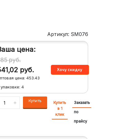
Артикул: SM076
Ваша цена:
585
руб.
541,02
руб.
птовая цена:
453.43
 упаковке:
4
Купить
Купить
Заказать
в 1
по
клик
прайсу