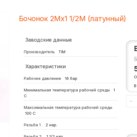
Бочонок 2Mх1 1/2M (латунный)
Заводские данные
Производитель
TIM
Характеристики
О
Рабочее давление
16
бар
В
Минимальная температура рабочей среды
1
С
Максимальная температура рабочей среды
100
С
Резьба 1
2 нар.
Резьба 2
1 1/2 нар.