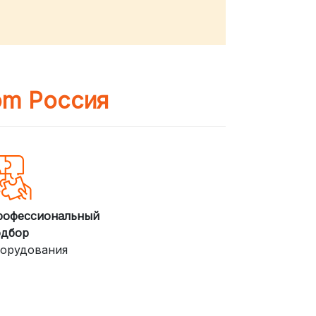
om Россия
рофессиональный
одбор
орудования