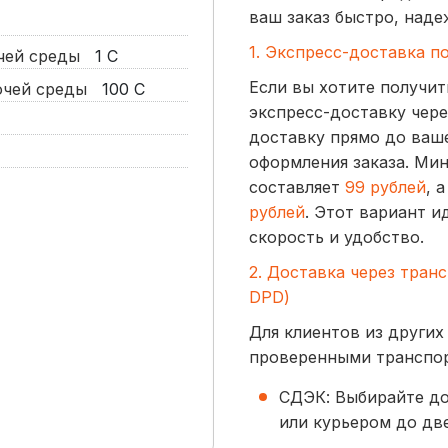
ваш заказ быстро, наде
1. Экспресс-доставка п
очей среды
1
С
Если вы хотите получит
бочей среды
100
С
экспресс-доставку чере
доставку прямо до ваше
оформления заказа. Ми
составляет
99 рублей
, 
рублей
. Этот вариант и
скорость и удобство.
2. Доставка через тран
DPD)
Для клиентов из других
проверенными транспо
СДЭК: Выбирайте до
или курьером до две
начинается от
300 р