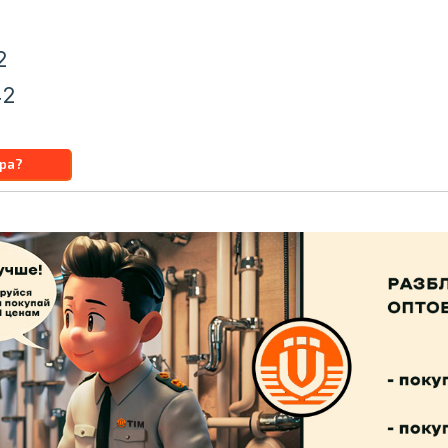
2
42
u