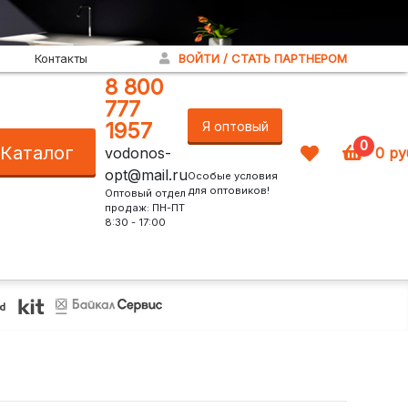
Контакты
ВОЙТИ / СТАТЬ ПАРТНЕРОМ
8 800
777
1957
Я оптовый
0
Каталог
vodonos-
0
ру
покупатель!
opt@mail.ru
Особые условия
для оптовиков!
Оптовый отдел
продаж: ПН-ПТ
8:30 - 17:00