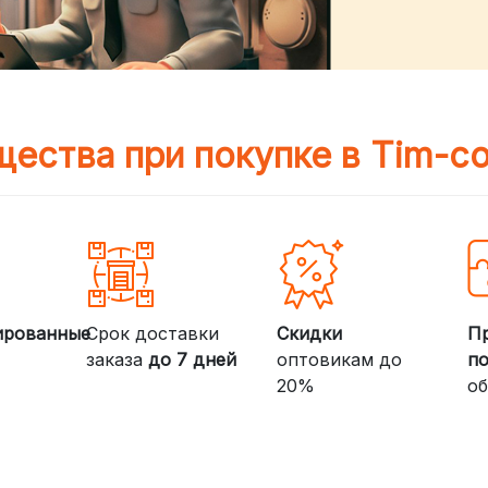
ества при покупке в Tim-c
ированные
Срок доставки
Скидки
П
заказа
до 7 дней
оптовикам до
п
20%
об