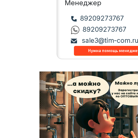
Менеджер
89209273767
89209273767
sale3@tim-com.r