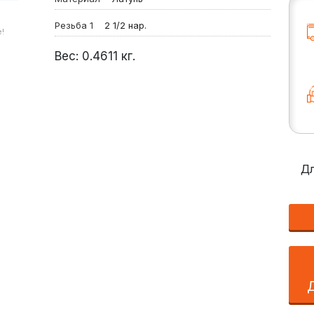
Резьба 1
2 1/2 нар.
!
Вес:
0.4611
кг.
Дл