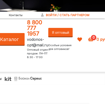
Контакты
ВОЙТИ / СТАТЬ ПАРТНЕРОМ
8 800
777
1957
Я оптовый
0
Каталог
vodonos-
0
ру
покупатель!
opt@mail.ru
Особые условия
для оптовиков!
Оптовый отдел
продаж: ПН-ПТ
8:30 - 17:00