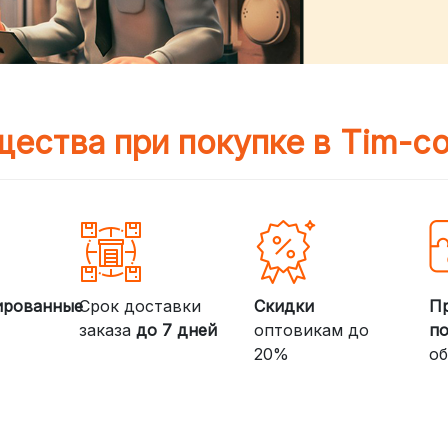
ества при покупке в Tim-c
ированные
Срок доставки
Скидки
П
заказа
до 7 дней
оптовикам до
п
20%
об