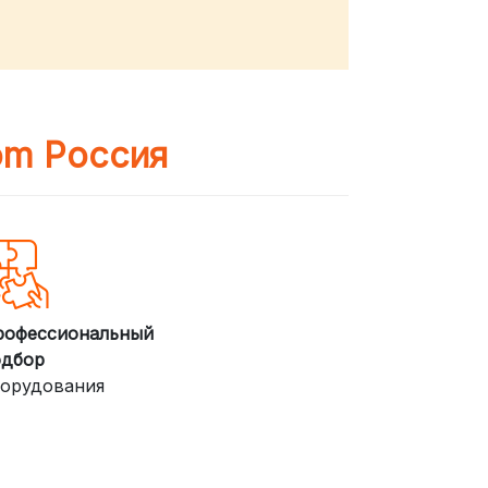
om Россия
рофессиональный
одбор
орудования