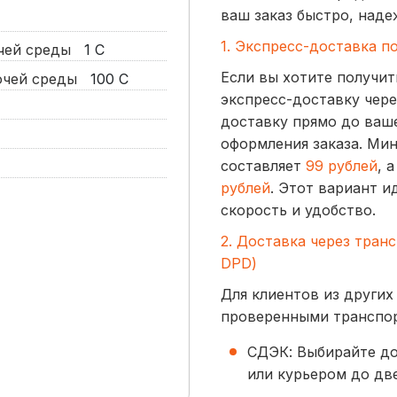
ваш заказ быстро, наде
1. Экспресс-доставка п
очей среды
1
С
Если вы хотите получит
бочей среды
100
С
экспресс-доставку чере
доставку прямо до ваше
оформления заказа. Ми
составляет
99 рублей
, 
рублей
. Этот вариант и
скорость и удобство.
2. Доставка через тран
DPD)
Для клиентов из других
проверенными транспо
СДЭК: Выбирайте до
или курьером до две
начинается от
300 р