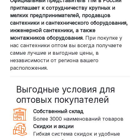
Официальный представитель TIM в России
Для клиентов из других регионов
приглашает к сотрудничеству крупных и
России мы сотрудничаем с
мелких предпринимателей, продавцов
проверенными транспортными
сантехники и сантехнического оборудования,
компаниями:
инженерной сантехники, а также
СДЭК: Выбирайте доставку до
монтажников оборудования
. При покупке у
нас сантехники оптом вы всегда получаете
пункта выдачи (от 2 дней) или
самые лучшие и выгодные цены, в
курьером до двери (от 3 дней).
независимости от региона вашего
Стоимость начинается от
300
расположения.
рублей
BoxBerry: Заказы доставляются до
пунктов выдачи или курьером.
Выгодные условия для
Сроки — от 2 дней, стоимость — от
оптовых покупателей
350 рублей
Собственный склад
DPD: Международная служба
Более 3000 наименований товаров
доставки, которая работает и
Скидки и акции
внутри России. Сроки — от 2 дней,
Гибкая система скидок и удобные
стоимость — от
400 рублей