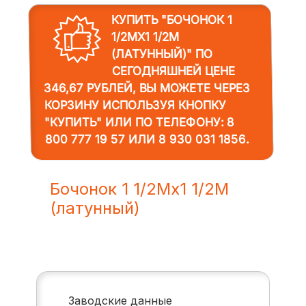
КУПИТЬ "БОЧОНОК 1
1/2MX1 1/2M
(ЛАТУННЫЙ)"
ПО
СЕГОДНЯШНЕЙ ЦЕНЕ
346,67 РУБЛЕЙ, ВЫ МОЖЕТЕ ЧЕРЕЗ
КОРЗИНУ ИСПОЛЬЗУЯ КНОПКУ
"КУПИТЬ" ИЛИ ПО ТЕЛЕФОНУ:
8
800 777 19 57
ИЛИ
8 930 031 1856
.
Бочонок 1 1/2Mx1 1/2M
(латунный)
Заводские данные