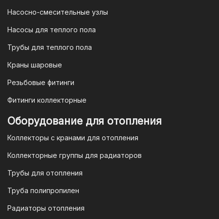
4. Безналичная оплата для
Насосно-смесительные узлы
юридических лиц
Насосы для теплого пола
Для наших корпоративных клиентов
мы предлагаем безналичную оплату по
Трубы для теплого пола
счету. После оформления заказа мы
Краны шаровые
выставим вам счет, который можно
оплатить в течение 3 рабочих дней.
Резьбовые фитинги
Фитинги коллекторные
Для оплаты заказа по счету для
Оборудование для отопления
организаций и ИП необходимо
Коллекторы с кранами для отопления
связаться с оптовым отделом
продаж по номеру
8-800-777-19-57
Коллекторные группы для радиаторов
или отправить запрос на
Трубы для отопления
электронную почту
vodonos-
opt@mail.ru
Труба полипропилен
Радиаторы отопления