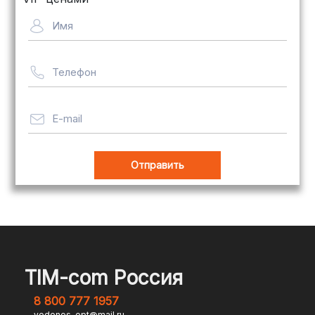
Сроки — от 5 дней, стоимость
Имя
рассчитывается индивидуально
Телефон
Важно! Мы заботимся о том, чтобы
ваши товары доставлялись в
целости и сохранности, независимо
E-mail
от их размера.
Оплата заказов
В магазине Tim-com Россия мы
стремимся сделать процесс оплаты
максимально удобным и безопасным
TIM-com Россия
для наших клиентов. Независимо от
8 800 777 1957
того, являетесь ли вы физическим или
vodonos-opt@mail.ru