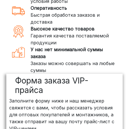
условия работы
Оперативность
3. Доставка крупногабаритных грузов
Быстрая обработка заказов и
(ПЭК, КИТ, Байкал Сервис)
доставка
Если ваш заказ включает большие или
Высокое качество товаров
тяжелые товары, мы рекомендуем
Гарантия качества поставляемой
воспользоваться услугами компаний,
продукции
специализирующихся на доставке
У нас нет минимальной суммы
грузов:
заказа
Заказы можно совершать на любые
ПЭК: Сроки доставки — от 3 до 10
суммы
дней, стоимость рассчитывается
Форма заказа VIP-
индивидуально (минимум
500
рублей
)
прайса
КИТ: Отличный выбор для
Заполните форму ниже и наш менеджер
объемных заказов. Сроки — от 3
свяжется с вами, чтобы рассказать условия
дней, стоимость — от
500 рублей
для оптовых покупателей и монтажников, а
Байкал Сервис: Идеально подходит
также отправит на вашу почту прайс-лист с
для крупногабаритных товаров.
VIP-ценами