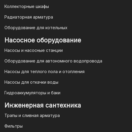
Коллекторные шкафы
Гарантия и условия гарантии
Радиаторная арматура
При покупке товара в интернет-
Оборудование для котельных
магазине "TIM-com Россия" Вы можете
быть уверены в том, что мы действуем
Насосное оборудование
в рамках действующего
Насосы и насосные станции
Законодательства Российской
Федерации и Ваши права, как
Оборудование для автономного водопровода
потребителя полностью защищены.
Насосы для теплого пола и отопления
Условия гарантии
Насосы для откачки воды
Для большинства товаров
Гидроаккумуляторы и баки
отопительной техники (котлы, газовые
колонки, тепловентиляторы), после
Инженерная сантехника
монтажа, необходимо вызывать
Трапы и сливная арматура
специалиста из
АВТОРИЗИРОВАННОГО
Фильтры
(ЛИЦЕНЗИРОВАННОГО) СЕРВИСНОГО