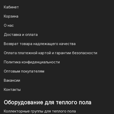
систему быстрых платежей (СПБ).
Кабинет
После оформления заказа вам будет
Корзина
предоставлен QR-код. Просто
отсканируйте его в мобильном
О нас
приложении вашего банка — и оплата
Доставка и оплата
будет завершена. Этот способ
Возврат товара надлежащего качества
доступен для большинства российских
банков.
Оплата платежной картой и гарантии безопасности
3. Оплата по QR-коду
Политика конфиденциальности
Еще один современный способ оплаты
Оптовым покупателям
— это QR-код. После оформления
Вакансии
заказа мы предоставим вам
уникальный QR-код, который можно
Контакты
отсканировать в мобильном
приложении вашего банка. Это быстро,
Оборудование для теплого пола
удобно и безопасно.
Коллекторные группы для теплого пола