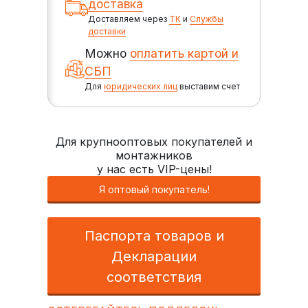
доставка
Доставляем через
ТК
и
Службы
доставки
Можно
оплатить картой и
СБП
Для
юридических лиц
выставим счет
Для крупнооптовых покупателей и
монтажников
у нас есть VIP-цены!
Я оптовый покупатель!
Паспорта товаров и
Декларации
соответствия