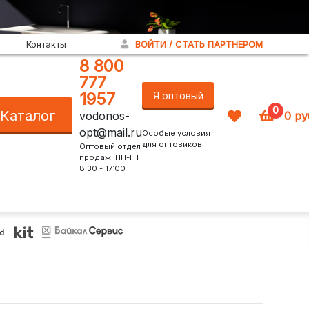
Контакты
ВОЙТИ / СТАТЬ ПАРТНЕРОМ
8 800
777
1957
Я оптовый
0
Каталог
vodonos-
0
ру
покупатель!
opt@mail.ru
Особые условия
для оптовиков!
Оптовый отдел
продаж: ПН-ПТ
8:30 - 17:00