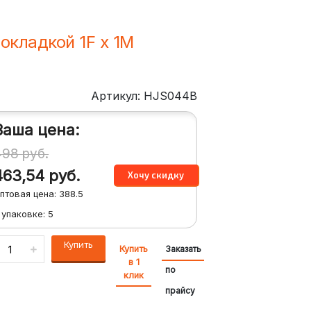
окладкой 1F x 1M
Артикул: HJS044B
Ваша цена:
498
руб.
463,54
руб.
птовая цена:
388.5
 упаковке:
5
Купить
Купить
Заказать
в 1
по
клик
прайсу