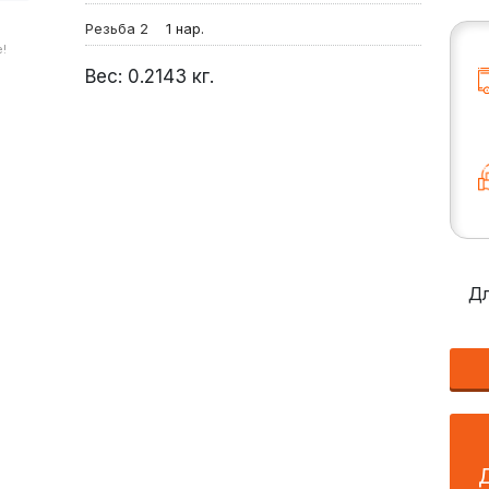
Резьба 2
1 нар.
!
Вес:
0.2143
кг.
Дл