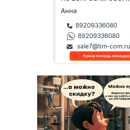
Анна
89209336080
89209336080
sale7@tim-com.r