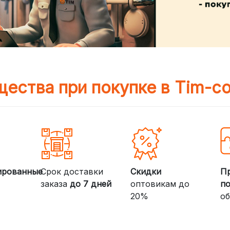
ества при покупке в Tim-c
ированные
Срок доставки
Скидки
П
заказа
до 7 дней
оптовикам до
п
20%
об