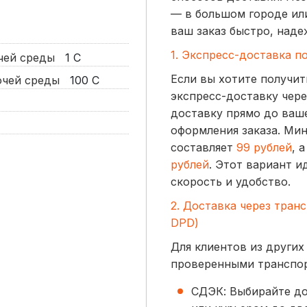
— в большом городе ил
ваш заказ быстро, наде
1. Экспресс-доставка п
очей среды
1
С
Если вы хотите получит
бочей среды
100
С
экспресс-доставку чере
доставку прямо до ваше
оформления заказа. Ми
составляет
99 рублей
, 
рублей
. Этот вариант и
скорость и удобство.
2. Доставка через тран
DPD)
Для клиентов из других
проверенными транспо
СДЭК: Выбирайте до