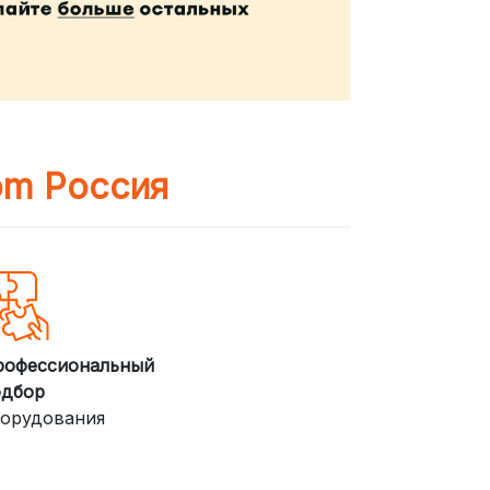
om Россия
рофессиональный
одбор
орудования