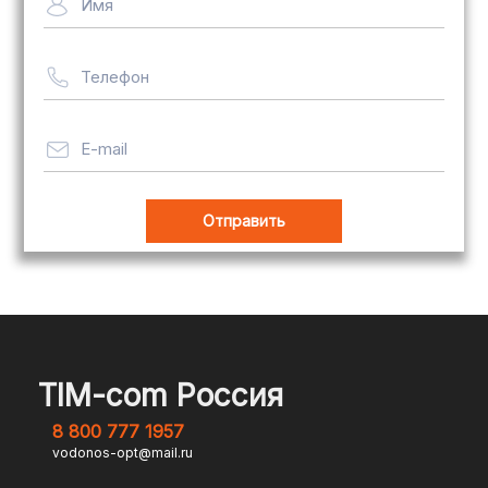
Имя
рассчитывается индивидуально
Телефон
Важно! Мы заботимся о том, чтобы
ваши товары доставлялись в
целости и сохранности, независимо
E-mail
от их размера.
Оплата заказов
В магазине Tim-com Россия мы
стремимся сделать процесс оплаты
максимально удобным и безопасным
TIM-com Россия
для наших клиентов. Независимо от
8 800 777 1957
того, являетесь ли вы физическим или
vodonos-opt@mail.ru
юридическим лицом, у вас есть