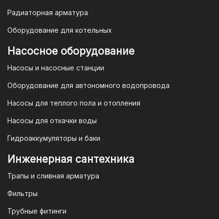
Гарантия и условия гарантии
Радиаторная арматура
При покупке товара в интернет-
Оборудование для котельных
магазине "TIM-com Россия" Вы можете
быть уверены в том, что мы действуем
Насосное оборудование
в рамках действующего
Насосы и насосные станции
Законодательства Российской
Федерации и Ваши права, как
Оборудование для автономного водопровода
потребителя полностью защищены.
Насосы для теплого пола и отопления
Условия гарантии
Насосы для откачки воды
Для большинства товаров
Гидроаккумуляторы и баки
отопительной техники (котлы, газовые
колонки, тепловентиляторы), после
Инженерная сантехника
монтажа, необходимо вызывать
Трапы и сливная арматура
специалиста из
АВТОРИЗИРОВАННОГО
Фильтры
(ЛИЦЕНЗИРОВАННОГО) СЕРВИСНОГО
Трубные фитинги
ЦЕНТРА на первый запуск