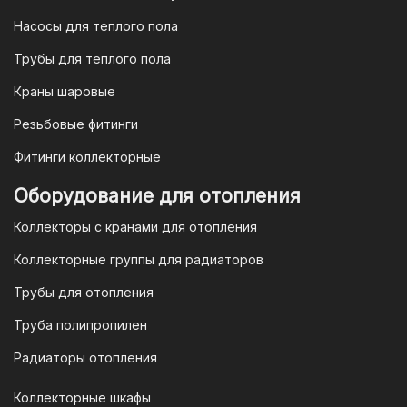
Насосы для теплого пола
Для наших корпоративных клиентов
мы предлагаем безналичную оплату по
Трубы для теплого пола
счету. После оформления заказа мы
Краны шаровые
выставим вам счет, который можно
оплатить в течение 3 рабочих дней.
Резьбовые фитинги
Фитинги коллекторные
Для оплаты заказа по счету для
Оборудование для отопления
организаций и ИП необходимо
Коллекторы с кранами для отопления
связаться с оптовым отделом
продаж по номеру
8-800-777-19-57
Коллекторные группы для радиаторов
или отправить запрос на
Трубы для отопления
электронную почту
vodonos-
opt@mail.ru
Труба полипропилен
Радиаторы отопления
Коллекторные шкафы