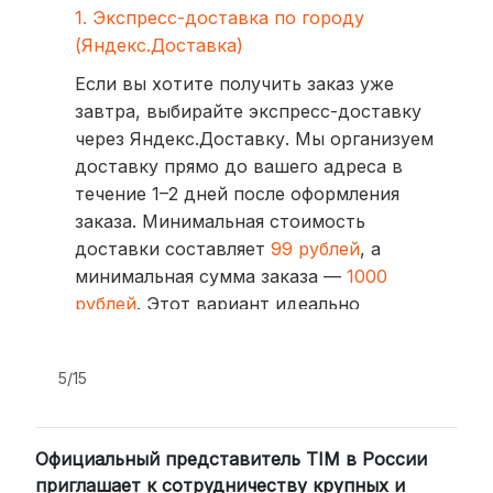
1. Экспресс-доставка по городу
(Яндекс.Доставка)
Если вы хотите получить заказ уже
завтра, выбирайте экспресс-доставку
через Яндекс.Доставку. Мы организуем
доставку прямо до вашего адреса в
течение 1–2 дней после оформления
заказа. Минимальная стоимость
доставки составляет
99 рублей
, а
минимальная сумма заказа —
1000
рублей
. Этот вариант идеально
подходит для тех, кто ценит скорость
и удобство.
5/15
2. Доставка через транспортные
компании (СДЭК, BoxBerry, DPD)
Официальный представитель TIM в России
Для клиентов из других регионов
приглашает к сотрудничеству крупных и
России мы сотрудничаем с