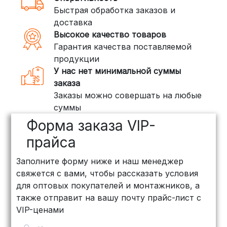
Быстрая обработка заказов и
(ПЭК, КИТ, Байкал Сервис)
доставка
Если ваш заказ включает большие или
Высокое качество товаров
тяжелые товары, мы рекомендуем
Гарантия качества поставляемой
воспользоваться услугами компаний,
продукции
специализирующихся на доставке
У нас нет минимальной суммы
грузов:
заказа
Заказы можно совершать на любые
ПЭК: Сроки доставки — от 3 до 10
суммы
дней, стоимость рассчитывается
Форма заказа VIP-
индивидуально (минимум
500
рублей
)
прайса
КИТ: Отличный выбор для
Заполните форму ниже и наш менеджер
объемных заказов. Сроки — от 3
свяжется с вами, чтобы рассказать условия
дней, стоимость — от
500 рублей
для оптовых покупателей и монтажников, а
Байкал Сервис: Идеально подходит
также отправит на вашу почту прайс-лист с
для крупногабаритных товаров.
VIP-ценами
Сроки — от 5 дней, стоимость