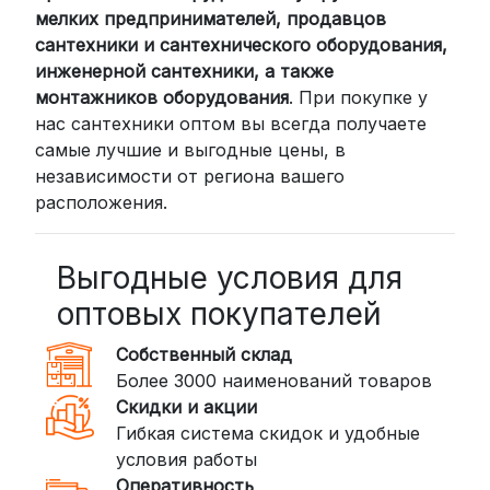
мелких предпринимателей, продавцов
проверенными транспортными
сантехники и сантехнического оборудования,
компаниями:
инженерной сантехники, а также
СДЭК: Выбирайте доставку до
монтажников оборудования
. При покупке у
нас сантехники оптом вы всегда получаете
пункта выдачи (от 2 дней) или
самые лучшие и выгодные цены, в
курьером до двери (от 3 дней).
независимости от региона вашего
Стоимость начинается от
300
расположения.
рублей
BoxBerry: Заказы доставляются до
пунктов выдачи или курьером.
Выгодные условия для
Сроки — от 2 дней, стоимость — от
оптовых покупателей
350 рублей
Собственный склад
DPD: Международная служба
Более 3000 наименований товаров
доставки, которая работает и
Скидки и акции
внутри России. Сроки — от 2 дней,
Гибкая система скидок и удобные
стоимость — от
400 рублей
условия работы
Оперативность
3. Доставка крупногабаритных грузов