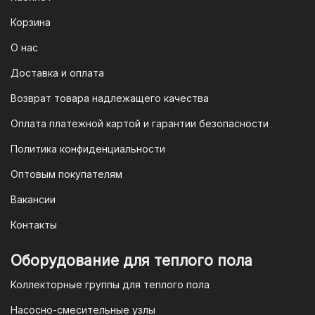
После оформления заказа вам будет
Корзина
предоставлен QR-код. Просто
отсканируйте его в мобильном
О нас
приложении вашего банка — и оплата
Доставка и оплата
будет завершена. Этот способ
Возврат товара надлежащего качества
доступен для большинства российских
банков.
Оплата платежной картой и гарантии безопасности
3. Оплата по QR-коду
Политика конфиденциальности
Еще один современный способ оплаты
Оптовым покупателям
— это QR-код. После оформления
Вакансии
заказа мы предоставим вам
уникальный QR-код, который можно
Контакты
отсканировать в мобильном
приложении вашего банка. Это быстро,
Оборудование для теплого пола
удобно и безопасно.
Коллекторные группы для теплого пола
4. Безналичная оплата для
Насосно-смесительные узлы
юридических лиц