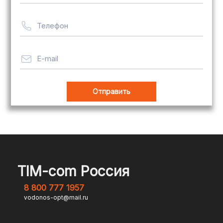
Телефон
Важно! Мы заботимся о том, чтобы
ваши товары доставлялись в
целости и сохранности, независимо
E-mail
от их размера.
Оплата заказов
В магазине Tim-com Россия мы
стремимся сделать процесс оплаты
максимально удобным и безопасным
TIM-com Россия
для наших клиентов. Независимо от
8 800 777 1957
того, являетесь ли вы физическим или
vodonos-opt@mail.ru
юридическим лицом, у вас есть
несколько вариантов оплаты заказа.