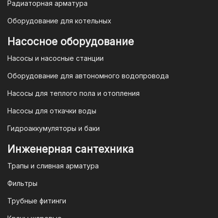
Радиаторная арматура
При покупке товара в интернет-
Оборудование для котельных
магазине "TIM-com Россия" Вы можете
быть уверены в том, что мы действуем
Насосное оборудование
в рамках действующего
Насосы и насосные станции
Законодательства Российской
Федерации и Ваши права, как
Оборудование для автономного водопровода
потребителя полностью защищены.
Насосы для теплого пола и отопления
Условия гарантии
Насосы для откачки воды
Для большинства товаров
Гидроаккумуляторы и баки
отопительной техники (котлы, газовые
колонки, тепловентиляторы), после
Инженерная сантехника
монтажа, необходимо вызывать
Трапы и сливная арматура
специалиста из
АВТОРИЗИРОВАННОГО
Фильтры
(ЛИЦЕНЗИРОВАННОГО) СЕРВИСНОГО
Трубные фитинги
ЦЕНТРА на первый запуск
оборудования (пуско-наладочные