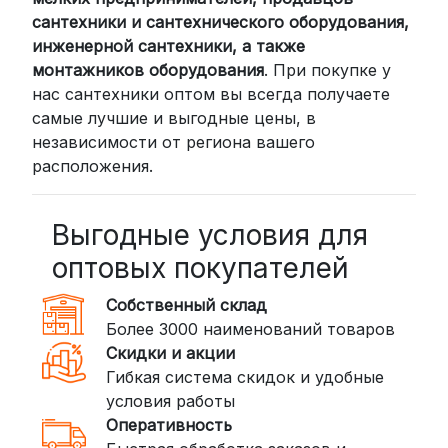
проверенными транспортными
сантехники и сантехнического оборудования,
компаниями:
инженерной сантехники, а также
СДЭК: Выбирайте доставку до
монтажников оборудования
. При покупке у
нас сантехники оптом вы всегда получаете
пункта выдачи (от 2 дней) или
самые лучшие и выгодные цены, в
курьером до двери (от 3 дней).
независимости от региона вашего
Стоимость начинается от
300
расположения.
рублей
BoxBerry: Заказы доставляются до
пунктов выдачи или курьером.
Выгодные условия для
Сроки — от 2 дней, стоимость — от
оптовых покупателей
350 рублей
Собственный склад
DPD: Международная служба
Более 3000 наименований товаров
доставки, которая работает и
Скидки и акции
внутри России. Сроки — от 2 дней,
Гибкая система скидок и удобные
стоимость — от
400 рублей
условия работы
Оперативность
3. Доставка крупногабаритных грузов