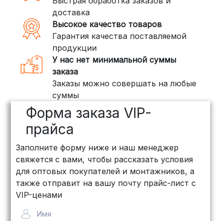
Быстрая обработка заказов и
(ПЭК, КИТ, Байкал Сервис)
доставка
Если ваш заказ включает большие или
Высокое качество товаров
тяжелые товары, мы рекомендуем
Гарантия качества поставляемой
воспользоваться услугами компаний,
продукции
специализирующихся на доставке
У нас нет минимальной суммы
грузов:
заказа
Заказы можно совершать на любые
ПЭК: Сроки доставки — от 3 до 10
суммы
дней, стоимость рассчитывается
Форма заказа VIP-
индивидуально (минимум
500
рублей
)
прайса
КИТ: Отличный выбор для
Заполните форму ниже и наш менеджер
объемных заказов. Сроки — от 3
свяжется с вами, чтобы рассказать условия
дней, стоимость — от
500 рублей
для оптовых покупателей и монтажников, а
Байкал Сервис: Идеально подходит
также отправит на вашу почту прайс-лист с
для крупногабаритных товаров.
VIP-ценами
Сроки — от 5 дней, стоимость
Имя
рассчитывается индивидуально