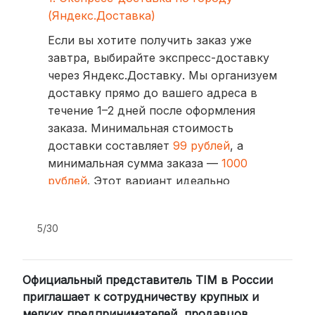
(Яндекс.Доставка)
Если вы хотите получить заказ уже
завтра, выбирайте экспресс-доставку
через Яндекс.Доставку. Мы организуем
доставку прямо до вашего адреса в
течение 1–2 дней после оформления
заказа. Минимальная стоимость
доставки составляет
99 рублей
, а
минимальная сумма заказа —
1000
рублей
. Этот вариант идеально
подходит для тех, кто ценит скорость
и удобство.
5/30
2. Доставка через транспортные
компании (СДЭК, BoxBerry, DPD)
Официальный представитель TIM в России
Для клиентов из других регионов
приглашает к сотрудничеству крупных и
России мы сотрудничаем с
мелких предпринимателей, продавцов