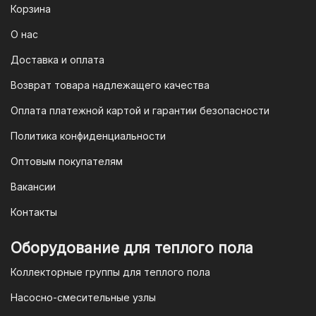
Корзина
предоставлен QR-код. Просто
отсканируйте его в мобильном
О нас
приложении вашего банка — и оплата
Доставка и оплата
будет завершена. Этот способ
Возврат товара надлежащего качества
доступен для большинства российских
банков.
Оплата платежной картой и гарантии безопасности
3. Оплата по QR-коду
Политика конфиденциальности
Еще один современный способ оплаты
Оптовым покупателям
— это QR-код. После оформления
Вакансии
заказа мы предоставим вам
уникальный QR-код, который можно
Контакты
отсканировать в мобильном
приложении вашего банка. Это быстро,
Оборудование для теплого пола
удобно и безопасно.
Коллекторные группы для теплого пола
4. Безналичная оплата для
Насосно-смесительные узлы
юридических лиц