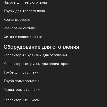
Насосы для теплого пола
Для наших корпоративных клиентов
мы предлагаем безналичную оплату по
Трубы для теплого пола
счету. После оформления заказа мы
Краны шаровые
выставим вам счет, который можно
оплатить в течение 3 рабочих дней.
Резьбовые фитинги
Фитинги коллекторные
Для оплаты заказа по счету для
Оборудование для отопления
организаций и ИП необходимо
Коллекторы с кранами для отопления
связаться с оптовым отделом
продаж по номеру
8-800-777-19-57
Коллекторные группы для радиаторов
или отправить запрос на
Трубы для отопления
электронную почту
vodonos-
opt@mail.ru
Труба полипропилен
Радиаторы отопления
Коллекторные шкафы
Гарантия и условия гарантии