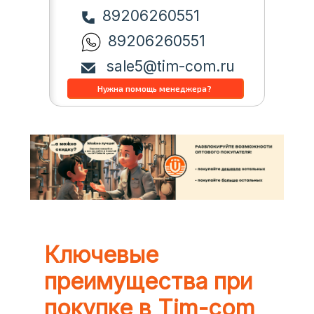
89206260551
89206260551
sale5@tim-com.ru
Ключевые
преимущества при
покупке в Tim-com