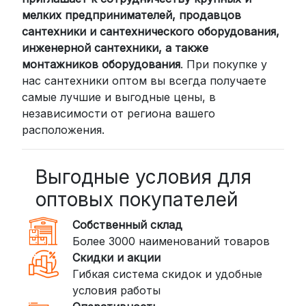
России мы сотрудничаем с
мелких предпринимателей, продавцов
проверенными транспортными
сантехники и сантехнического оборудования,
компаниями:
инженерной сантехники, а также
СДЭК: Выбирайте доставку до
монтажников оборудования
. При покупке у
нас сантехники оптом вы всегда получаете
пункта выдачи (от 2 дней) или
самые лучшие и выгодные цены, в
курьером до двери (от 3 дней).
независимости от региона вашего
Стоимость начинается от
300
расположения.
рублей
BoxBerry: Заказы доставляются до
пунктов выдачи или курьером.
Выгодные условия для
Сроки — от 2 дней, стоимость — от
оптовых покупателей
350 рублей
Собственный склад
DPD: Международная служба
Более 3000 наименований товаров
доставки, которая работает и
Скидки и акции
внутри России. Сроки — от 2 дней,
Гибкая система скидок и удобные
стоимость — от
400 рублей
условия работы