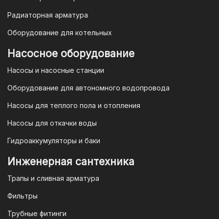
Гарантия и условия гарантии
Радиаторная арматура
При покупке товара в интернет-
Оборудование для котельных
магазине "TIM-com Россия" Вы можете
быть уверены в том, что мы действуем
Насосное оборудование
в рамках действующего
Насосы и насосные станции
Законодательства Российской
Федерации и Ваши права, как
Оборудование для автономного водопровода
потребителя полностью защищены.
Насосы для теплого пола и отопления
Условия гарантии
Насосы для откачки воды
Для большинства товаров
Гидроаккумуляторы и баки
отопительной техники (котлы, газовые
колонки, тепловентиляторы), после
Инженерная сантехника
монтажа, необходимо вызывать
Трапы и сливная арматура
специалиста из
АВТОРИЗИРОВАННОГО
Фильтры
(ЛИЦЕНЗИРОВАННОГО) СЕРВИСНОГО
Трубные фитинги
ЦЕНТРА на первый запуск