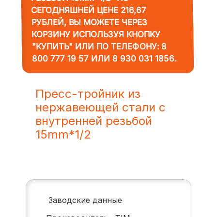
СЕГОДНЯШНЕЙ ЦЕНЕ 216,67
РУБЛЕЙ, ВЫ МОЖЕТЕ ЧЕРЕЗ
КОРЗИНУ ИСПОЛЬЗУЯ КНОПКУ
"КУПИТЬ" ИЛИ ПО ТЕЛЕФОНУ:
8
800 777 19 57
ИЛИ
8 930 031 1856
.
Пресс-тройник из
нержавеющей стали с
внутренней резьбой
15mm*1/2
Заводские данные