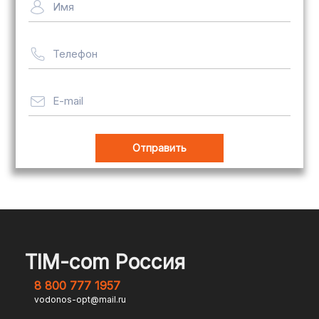
Имя
рассчитывается индивидуально
Телефон
Важно! Мы заботимся о том, чтобы
ваши товары доставлялись в
целости и сохранности, независимо
E-mail
от их размера.
Оплата заказов
В магазине Tim-com Россия мы
стремимся сделать процесс оплаты
максимально удобным и безопасным
TIM-com Россия
для наших клиентов. Независимо от
8 800 777 1957
того, являетесь ли вы физическим или
vodonos-opt@mail.ru
юридическим лицом, у вас есть