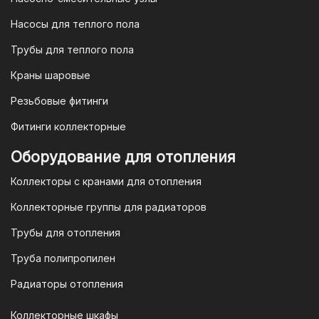
юридических лиц
Насосы для теплого пола
Для наших корпоративных клиентов
мы предлагаем безналичную оплату по
Трубы для теплого пола
счету. После оформления заказа мы
Краны шаровые
выставим вам счет, который можно
оплатить в течение 3 рабочих дней.
Резьбовые фитинги
Фитинги коллекторные
Для оплаты заказа по счету для
Оборудование для отопления
организаций и ИП необходимо
Коллекторы с кранами для отопления
связаться с оптовым отделом
продаж по номеру
8-800-777-19-57
Коллекторные группы для радиаторов
или отправить запрос на
Трубы для отопления
электронную почту
vodonos-
opt@mail.ru
Труба полипропилен
Радиаторы отопления
Коллекторные шкафы