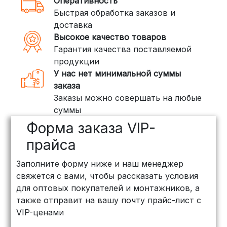
Оперативность
3. Доставка крупногабаритных грузов
Быстрая обработка заказов и
(ПЭК, КИТ, Байкал Сервис)
доставка
Если ваш заказ включает большие или
Высокое качество товаров
тяжелые товары, мы рекомендуем
Гарантия качества поставляемой
воспользоваться услугами компаний,
продукции
специализирующихся на доставке
У нас нет минимальной суммы
грузов:
заказа
Заказы можно совершать на любые
ПЭК: Сроки доставки — от 3 до 10
суммы
дней, стоимость рассчитывается
Форма заказа VIP-
индивидуально (минимум
500
рублей
)
прайса
КИТ: Отличный выбор для
Заполните форму ниже и наш менеджер
объемных заказов. Сроки — от 3
свяжется с вами, чтобы рассказать условия
дней, стоимость — от
500 рублей
для оптовых покупателей и монтажников, а
Байкал Сервис: Идеально подходит
также отправит на вашу почту прайс-лист с
для крупногабаритных товаров.
VIP-ценами
Сроки — от 5 дней, стоимость