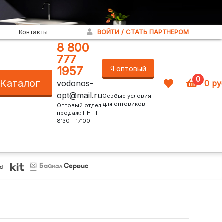
Контакты
ВОЙТИ / СТАТЬ ПАРТНЕРОМ
8 800
777
1957
Я оптовый
0
Каталог
vodonos-
0
ру
покупатель!
opt@mail.ru
Особые условия
для оптовиков!
Оптовый отдел
продаж: ПН-ПТ
8:30 - 17:00