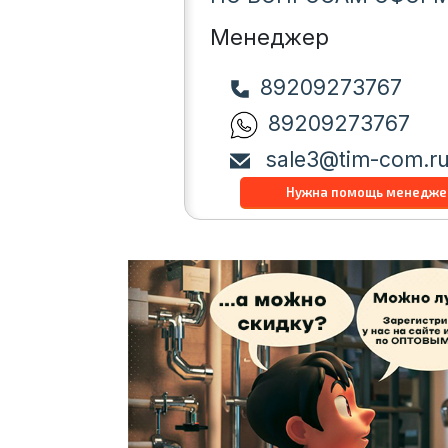
Менеджер
89209273767
89209273767
sale3@tim-com.r