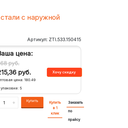
стали с наружной
Артикул: ZTI.533.150415
Ваша цена:
268
руб.
215,36
руб.
птовая цена:
180.49
 упаковке:
5
Купить
Купить
Заказать
в 1
по
клик
прайсу