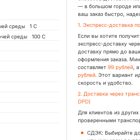
— в большом городе ил
ваш заказ быстро, наде
1. Экспресс-доставка п
очей среды
1
С
Если вы хотите получит
бочей среды
100
С
экспресс-доставку чере
доставку прямо до ваше
оформления заказа. Ми
составляет
99 рублей
, 
рублей
. Этот вариант и
скорость и удобство.
2. Доставка через тран
DPD)
Для клиентов из других
проверенными транспо
СДЭК: Выбирайте до