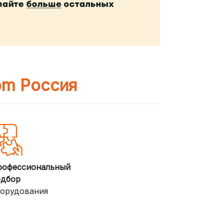
om Россия
рофессиональный
одбор
орудования