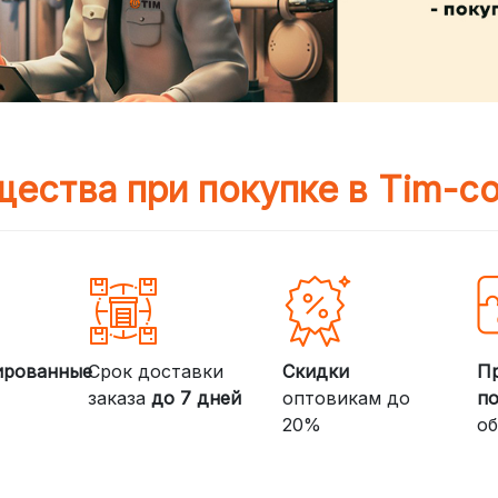
ества при покупке в Tim-c
ированные
Срок доставки
Скидки
П
заказа
до 7 дней
оптовикам до
п
20%
об