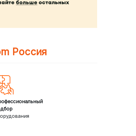
om Россия
рофессиональный
одбор
орудования