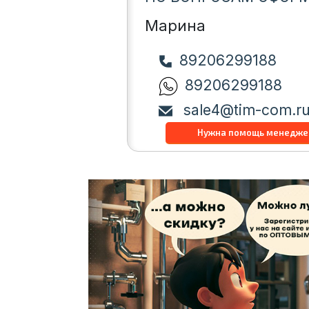
Марина
89206299188
89206299188
sale4@tim-com.r