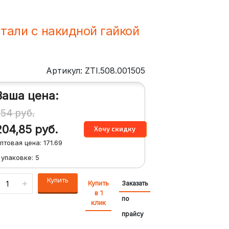
тали с накидной гайкой
Артикул: ZTI.508.001505
Ваша цена:
254
руб.
204,85
руб.
птовая цена:
171.69
 упаковке:
5
Купить
Купить
Заказать
в 1
по
клик
прайсу