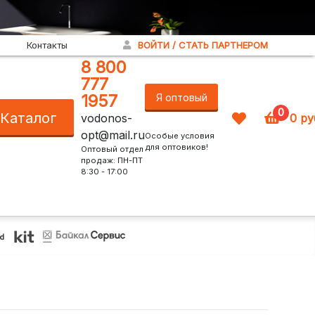
Контакты
ВОЙТИ / СТАТЬ ПАРТНЕРОМ
8 800
777
1957
Я оптовый
0
Каталог
vodonos-
0
ру
покупатель!
opt@mail.ru
Особые условия
для оптовиков!
Оптовый отдел
продаж: ПН-ПТ
8:30 - 17:00