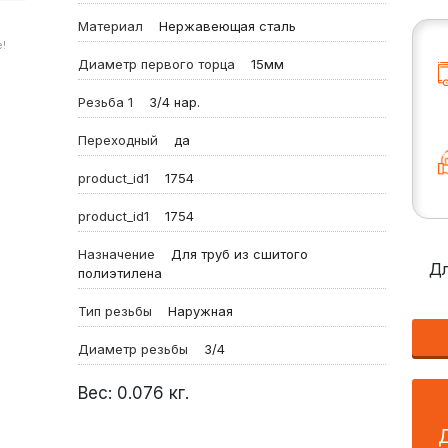
Материал
Нержавеющая сталь
!
Диаметр первого торца
15мм
Резьба 1
3/4 нар.
Переходный
да
product_id1
1754
product_id1
1754
Назначение
Для труб из сшитого
Дл
полиэтилена
Тип резьбы
Наружная
Диаметр резьбы
3/4
Вес:
0.076
кг.