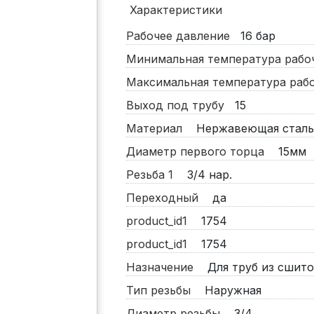
Характеристики
Рабочее давление
16
бар
Минимальная температура раб
Максимальная температура ра
Выход под трубу
15
Материал
Нержавеющая сталь
Диаметр первого торца
15мм
Резьба 1
3/4 нар.
Переходный
да
product_id1
1754
product_id1
1754
Назначение
Для труб из сшито
Тип резьбы
Наружная
Диаметр резьбы
3/4