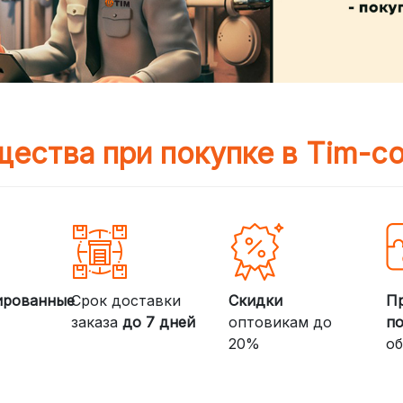
ества при покупке в Tim-c
ированные
Срок доставки
Скидки
П
заказа
до 7 дней
оптовикам до
п
20%
об