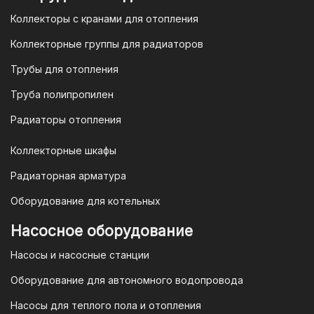
организаций и ИП необходимо
Коллекторы с кранами для отопления
связаться с оптовым отделом
продаж по номеру
8-800-777-19-57
Коллекторные группы для радиаторов
или отправить запрос на
Трубы для отопления
электронную почту
vodonos-
opt@mail.ru
Труба полипропилен
Радиаторы отопления
Коллекторные шкафы
Гарантия и условия гарантии
Радиаторная арматура
При покупке товара в интернет-
Оборудование для котельных
магазине "TIM-com Россия" Вы можете
быть уверены в том, что мы действуем
Насосное оборудование
в рамках действующего
Насосы и насосные станции
Законодательства Российской
Федерации и Ваши права, как
Оборудование для автономного водопровода
потребителя полностью защищены.
Насосы для теплого пола и отопления