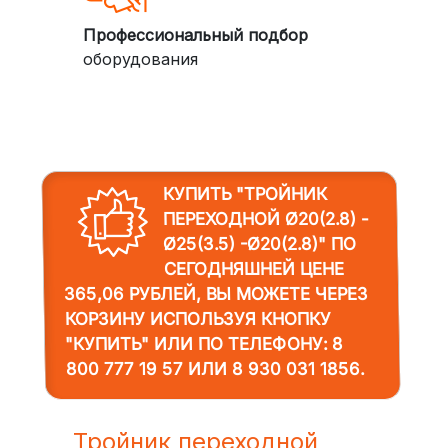
Профессиональный подбор
оборудования
КУПИТЬ "ТРОЙНИК
ПЕРЕХОДНОЙ Ø20(2.8) -
Ø25(3.5) -Ø20(2.8)"
ПО
СЕГОДНЯШНЕЙ ЦЕНЕ
365,06 РУБЛЕЙ, ВЫ МОЖЕТЕ ЧЕРЕЗ
КОРЗИНУ ИСПОЛЬЗУЯ КНОПКУ
"КУПИТЬ" ИЛИ ПО ТЕЛЕФОНУ:
8
800 777 19 57
ИЛИ
8 930 031 1856
.
Тройник переходной