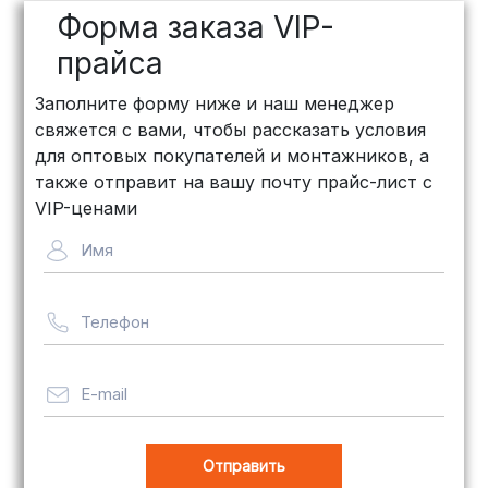
Форма заказа VIP-
индивидуально (минимум
500
рублей
)
прайса
КИТ: Отличный выбор для
Заполните форму ниже и наш менеджер
объемных заказов. Сроки — от 3
свяжется с вами, чтобы рассказать условия
дней, стоимость — от
500 рублей
для оптовых покупателей и монтажников, а
Байкал Сервис: Идеально подходит
также отправит на вашу почту прайс-лист с
для крупногабаритных товаров.
VIP-ценами
Сроки — от 5 дней, стоимость
Имя
рассчитывается индивидуально
Телефон
Важно! Мы заботимся о том, чтобы
ваши товары доставлялись в
целости и сохранности, независимо
E-mail
от их размера.