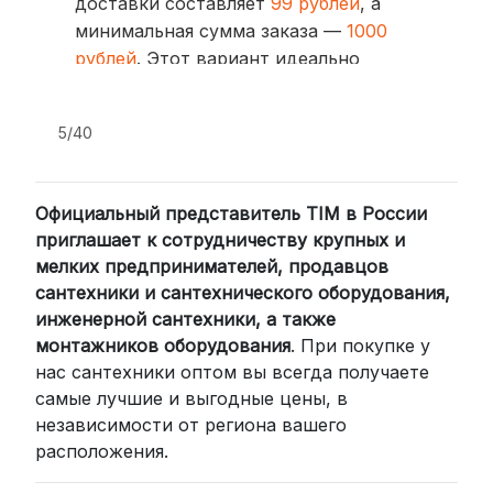
доставки составляет
99 рублей
, а
минимальная сумма заказа —
1000
рублей
. Этот вариант идеально
подходит для тех, кто ценит скорость
и удобство.
5/40
2. Доставка через транспортные
компании (СДЭК, BoxBerry, DPD)
Официальный представитель TIM в России
Для клиентов из других регионов
приглашает к сотрудничеству крупных и
России мы сотрудничаем с
мелких предпринимателей, продавцов
проверенными транспортными
сантехники и сантехнического оборудования,
компаниями:
инженерной сантехники, а также
СДЭК: Выбирайте доставку до
монтажников оборудования
. При покупке у
нас сантехники оптом вы всегда получаете
пункта выдачи (от 2 дней) или
самые лучшие и выгодные цены, в
курьером до двери (от 3 дней).
независимости от региона вашего
Стоимость начинается от
300
расположения.
рублей
BoxBerry: Заказы доставляются до