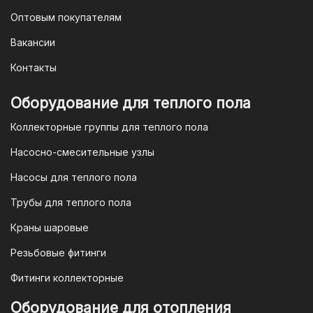
Еще один современный способ оплаты
Оптовым покупателям
— это QR-код. После оформления
Вакансии
заказа мы предоставим вам
уникальный QR-код, который можно
Контакты
отсканировать в мобильном
приложении вашего банка. Это быстро,
Оборудование для теплого пола
удобно и безопасно.
Коллекторные группы для теплого пола
4. Безналичная оплата для
Насосно-смесительные узлы
юридических лиц
Насосы для теплого пола
Для наших корпоративных клиентов
мы предлагаем безналичную оплату по
Трубы для теплого пола
счету. После оформления заказа мы
Краны шаровые
выставим вам счет, который можно
оплатить в течение 3 рабочих дней.
Резьбовые фитинги
Фитинги коллекторные
Для оплаты заказа по счету для
Оборудование для отопления