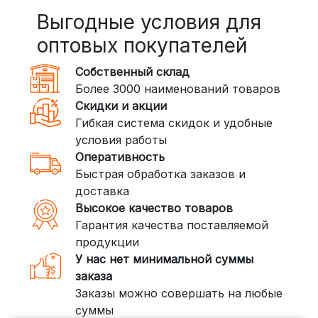
пунктов выдачи или курьером.
Выгодные условия для
Сроки — от 2 дней, стоимость — от
оптовых покупателей
350 рублей
Собственный склад
DPD: Международная служба
Более 3000 наименований товаров
доставки, которая работает и
Скидки и акции
внутри России. Сроки — от 2 дней,
Гибкая система скидок и удобные
стоимость — от
400 рублей
условия работы
Оперативность
3. Доставка крупногабаритных грузов
Быстрая обработка заказов и
(ПЭК, КИТ, Байкал Сервис)
доставка
Если ваш заказ включает большие или
Высокое качество товаров
тяжелые товары, мы рекомендуем
Гарантия качества поставляемой
воспользоваться услугами компаний,
продукции
специализирующихся на доставке
У нас нет минимальной суммы
грузов:
заказа
Заказы можно совершать на любые
ПЭК: Сроки доставки — от 3 до 10
суммы
дней, стоимость рассчитывается