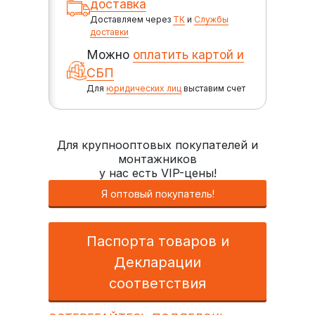
доставка
Доставляем через
ТК
и
Службы
доставки
Можно
оплатить картой и
СБП
Для
юридических лиц
выставим счет
Для крупнооптовых покупателей и
монтажников
у нас есть VIP-цены!
Я оптовый покупатель!
Паспорта товаров и
Декларации
соответствия