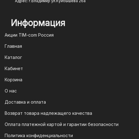
Адрес: г.Владимир ул.Куйбышева 26а
оформлении заказа, и ваш платеж
будет обработан моментально.
Информация
2. Оплата через систему быстрых
платежей (СПБ)
Акции TIM-com Россия
Мы следим за современными
Главная
технологиями, поэтому предлагаем
Каталог
вам возможность оплатить заказ через
систему быстрых платежей (СПБ).
Кабинет
После оформления заказа вам будет
Корзина
предоставлен QR-код. Просто
отсканируйте его в мобильном
О нас
приложении вашего банка — и оплата
Доставка и оплата
будет завершена. Этот способ
Возврат товара надлежащего качества
доступен для большинства российских
банков.
Оплата платежной картой и гарантии безопасности
3. Оплата по QR-коду
Политика конфиденциальности